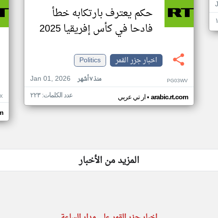
حكم يعترف بارتكابه خطأ
فادحا في كأس إفريقيا 2025
اخبار جزر القمر
Politics
Jan 01, 2026
منذ ٧ أشهر
PG03WV
عدد الكلمات: ٢٢٣
•
X
arabic.rt.com
ار تي عربي
om
المزيد من الأخبار
اخبار جزر القمر على مدار الساعة