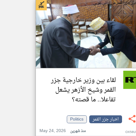
بار جزر القمر من ار تي عربي
لقاء بين وزير خارجية جزر
القمر وشيخ الأزهر يشعل
تفاعلا.. ما قصته؟
اخبار جزر القمر
Politics
May 24, 2026
منذ شهرين
OX58U