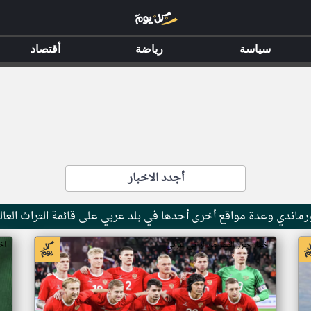
سياسة
رياضة
أقتصاد
أجدد الاخبار
ماندي وعدة مواقع أخرى أحدها في بلد عربي على قائمة التراث العال
اخبار جزر القمر من ار تي عربي
اخ