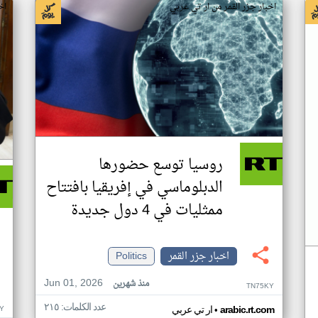
اخبار جزر القمر من ار تي عربي
اخ
روسيا توسع حضورها
الدبلوماسي في إفريقيا بافتتاح
ممثليات في 4 دول جديدة
اخبار جزر القمر
Politics
Jun 01, 2026
منذ شهرين
TN75KY
عدد الكلمات: ٢١٥
•
Y
arabic.rt.com
ار تي عربي