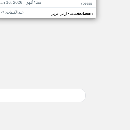
Jan 16, 2026
منذ ٦ أشهر
YD16SE
عدد الكلمات: ١٠٩
•
arabic.rt.com
ار تي عربي