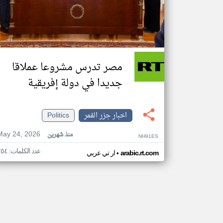
مصر تدرس مشروعا عملاقا
جديدا في دولة إفريقية
اخبار جزر القمر
Politics
May 24, 2026
منذ شهرين
NH91ES
عدد الكلمات: ٢٥٤
•
arabic.rt.com
ار تي عربي