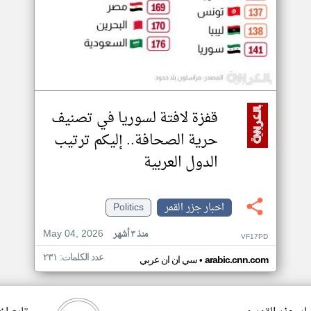
قفزة لافتة لسوريا في تصنيف
حرية الصحافة.. إليكم ترتيب
الدول العربية
اخبار جزر القمر
Politics
May 04, 2026
منذ ٣ أشهر
VF17PD
عدد الكلمات: ٢٣١
•
arabic.cnn.com
سي ان ان عربي