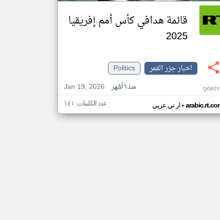
قائمة هدافي كأس أمم إفريقيا
2025
اخبار جزر القمر
Politics
Jan 19, 2026
منذ ٦ أشهر
QG60Y
عدد الكلمات: ١٤١
•
arabic.rt.c
ار تي عربي