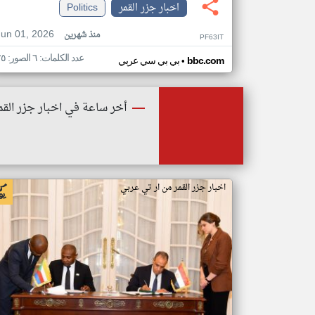
اخبار جزر القمر
Politics
Jun 01, 2026
منذ شهرين
PF63IT
عدد الكلمات: ٦ الصور: ٢٥
•
bbc.com
بي بي سي عربي
أخر ساعة في اخبار جزر القم
اخبار جزر القمر من ار تي عربي