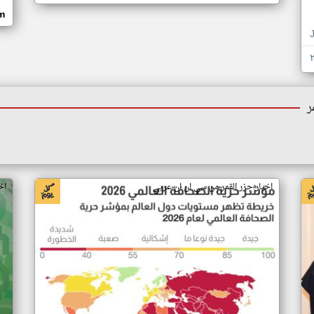
om
ر
اخبار جزر القمر من سي ان ان عربي
اخ