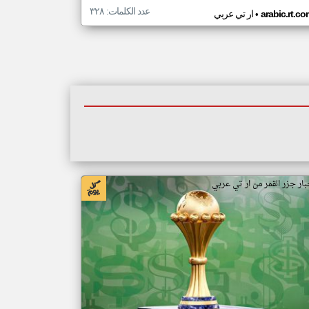
عدد الكلمات: ٣٢٨
•
arabic.rt.c
ار تي عربي
بار جزر القمر من ار تي عربي