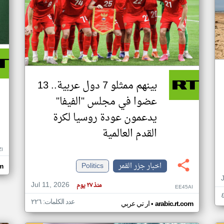
بينهم ممثلو 7 دول عربية.. 13
عضوا في مجلس "الفيفا"
يدعمون عودة روسيا لكرة
القدم العالمية
ZI
اخبار جزر القمر
Politics
om
Jul 11, 2026
منذ ٢٧ يوم
EE45AI
عدد الكلمات: ٢٢٦
•
arabic.rt.com
ار تي عربي