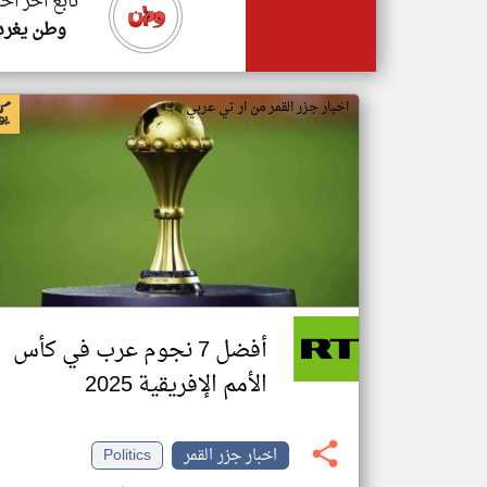
تابع اخر اخب
وطن يغرد
اخبار جزر القمر من ار تي عربي
أفضل 7 نجوم عرب في كأس
الأمم الإفريقية 2025
اخبار جزر القمر
Politics