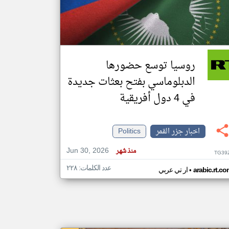
klyoum.com
تغيير الدولة
مصادر الأخبار من جزر القمر
روسيا توسع حضورها
اخبار جزر القمر على مدار الساعة
الدبلوماسي بفتح بعثات جديدة
أهم اخبار جزر القمر العاجلة والمباشرة
في 4 دول أفريقية
اخبار جزر القمر
Politics
Jun 30, 2026
منذ شهر
TG39
عدد الكلمات: ٢٢٨
•
arabic.rt.c
ار تي عربي