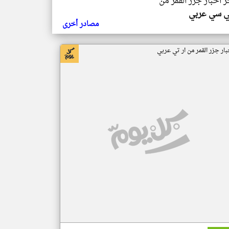
ر اخبار جزر القمر من
ي سي عربي
مصادر أخرى
بار جزر القمر من ار تي عربي