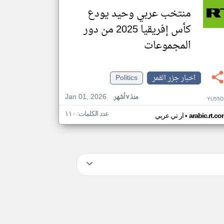
منتخب عربي وحيد يودع
كأس إفريقيا 2025 من دور
المجموعات
اخبار جزر القمر
Politics
Jan 01, 2026
منذ ٧ أشهر
YU55D
عدد الكلمات: ١١٠
•
arabic.rt.c
ار تي عربي