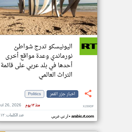
تعبر
المقالات
الموجوده
هنا عن
وجهة
اليونيسكو تدرج شواطئ
نظر
كاتبيها.
نورماندي وعدة مواقع أخرى
أحدها في بلد عربي على قائمة
التراث العالمي
اخبار جزر القمر
Politics
Jul 26, 2026
منذ ١٣ يوم
XJ39DF
عدد الكلمات: ٤١٢
•
arabic.rt.com
ار تي عربي