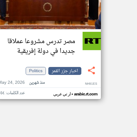
مصر تدرس مشروعا عملاقا
جديدا في دولة إفريقية
اخبار جزر القمر
Politics
May 24, 2026
منذ شهرين
NH91ES
عدد الكلمات: ٢٥٤
•
arabic.rt.com
ار تي عربي