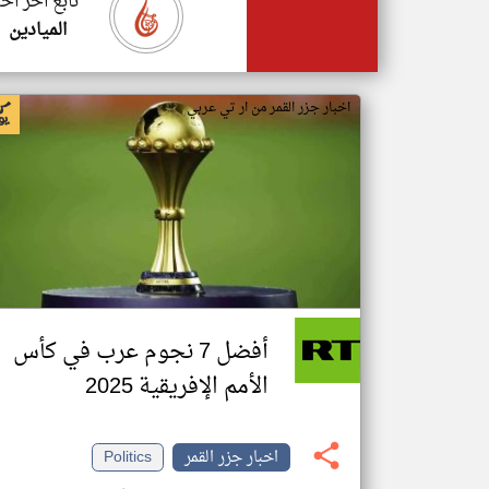
تابع اخر اخب
الميادين
اخبار جزر القمر من ار تي عربي
أفضل 7 نجوم عرب في كأس
الأمم الإفريقية 2025
اخبار جزر القمر
Politics