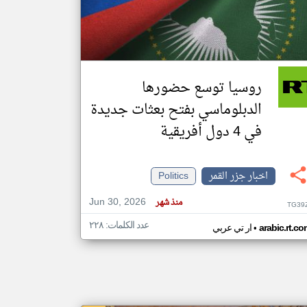
klyoum.com
تغيير الدولة
مصادر الأخبار من جزر القمر
روسيا توسع حضورها
اخبار جزر القمر على مدار الساعة
الدبلوماسي بفتح بعثات جديدة
أهم اخبار جزر القمر العاجلة والمباشرة
في 4 دول أفريقية
اخبار جزر القمر
Politics
Jun 30, 2026
منذ شهر
TG39
عدد الكلمات: ٢٢٨
•
arabic.rt.c
ار تي عربي