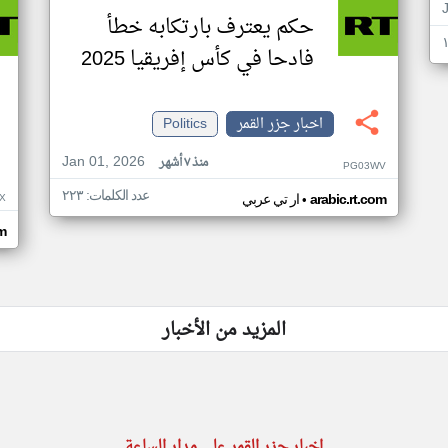
حكم يعترف بارتكابه خطأ
فادحا في كأس إفريقيا 2025
اخبار جزر القمر
Politics
Jan 01, 2026
منذ ٧ أشهر
PG03WV
عدد الكلمات: ٢٢٣
•
X
arabic.rt.com
ار تي عربي
om
المزيد من الأخبار
اخبار جزر القمر على مدار الساعة