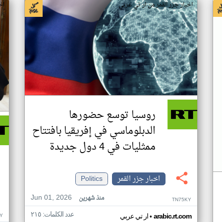
اخبار جزر القمر من ار تي عربي
اخ
روسيا توسع حضورها
الدبلوماسي في إفريقيا بافتتاح
ممثليات في 4 دول جديدة
اخبار جزر القمر
Politics
Jun 01, 2026
منذ شهرين
TN75KY
عدد الكلمات: ٢١٥
•
Y
arabic.rt.com
ار تي عربي