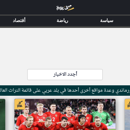
سياسة
رياضة
أقتصاد
أجدد الاخبار
ماندي وعدة مواقع أخرى أحدها في بلد عربي على قائمة التراث العال
اخبار جزر القمر من ار تي عربي
اخ