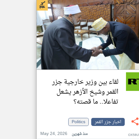
بار جزر القمر من ار تي عربي
لقاء بين وزير خارجية جزر
القمر وشيخ الأزهر يشعل
تفاعلا.. ما قصته؟
اخبار جزر القمر
Politics
May 24, 2026
منذ شهرين
OX58U