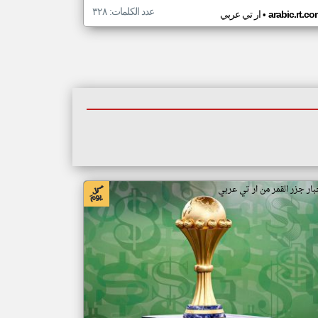
عدد الكلمات: ٣٢٨
•
arabic.rt.c
ار تي عربي
بار جزر القمر من ار تي عربي