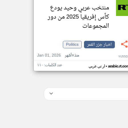
منتخب عربي وحيد يودع
كأس إفريقيا 2025 من دور
المجموعات
اخبار جزر القمر
Politics
Jan 01, 2026
منذ ٧ أشهر
YU55D
عدد الكلمات: ١١٠
•
arabic.rt.c
ار تي عربي