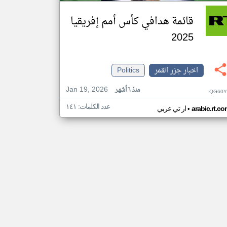
قائمة هدافي كأس أمم إفريقيا
2025
اخبار جزر القمر
Politics
Jan 19, 2026
منذ ٦ أشهر
QG60Y
عدد الكلمات: ١٤١
•
arabic.rt.c
ار تي عربي