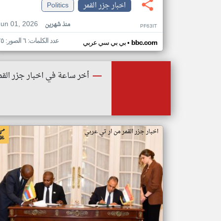
اخبار جزر القمر
Politics
Jun 01, 2026
منذ شهرين
PF63IT
عدد الكلمات: ٦ الصور: ٢٥
•
bbc.com
بي بي سي عربي
أخر ساعة في اخبار جزر القم
اخبار جزر القمر من ار تي عربي