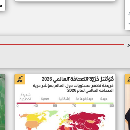
om
ر
اخبار جزر القمر من سي ان ان عربي
اخ