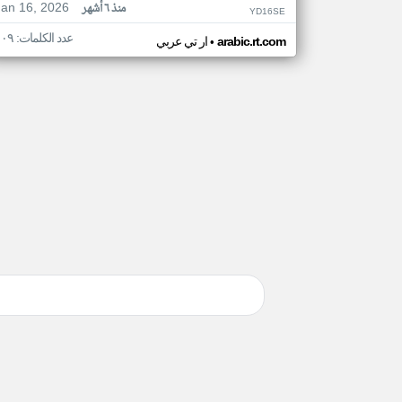
Jan 16, 2026
منذ ٦ أشهر
YD16SE
عدد الكلمات: ١٠٩
•
arabic.rt.com
ار تي عربي