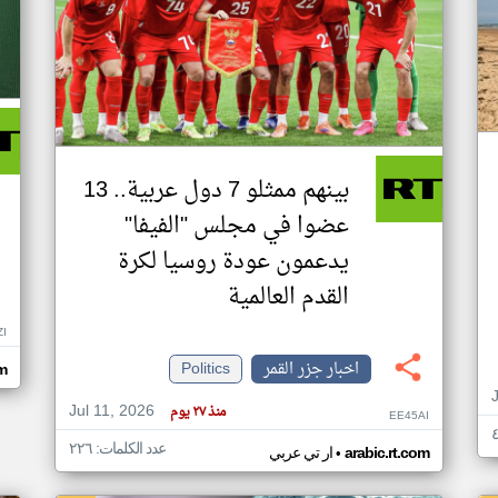
بينهم ممثلو 7 دول عربية.. 13
عضوا في مجلس "الفيفا"
يدعمون عودة روسيا لكرة
القدم العالمية
ZI
اخبار جزر القمر
Politics
om
Jul 11, 2026
منذ ٢٧ يوم
EE45AI
عدد الكلمات: ٢٢٦
•
arabic.rt.com
ار تي عربي