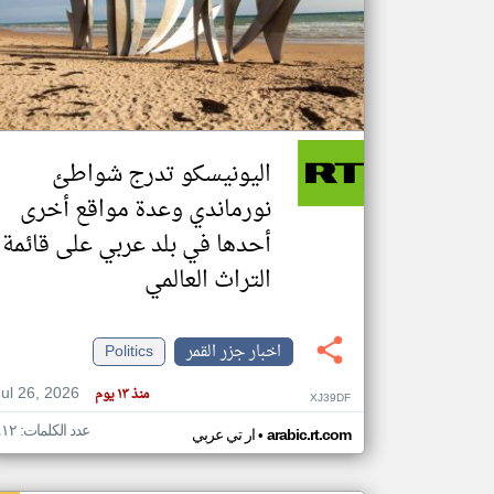
تعبر
المقالات
الموجوده
هنا عن
وجهة
اليونيسكو تدرج شواطئ
نظر
كاتبيها.
نورماندي وعدة مواقع أخرى
أحدها في بلد عربي على قائمة
التراث العالمي
اخبار جزر القمر
Politics
Jul 26, 2026
منذ ١٣ يوم
XJ39DF
عدد الكلمات: ٤١٢
•
arabic.rt.com
ار تي عربي