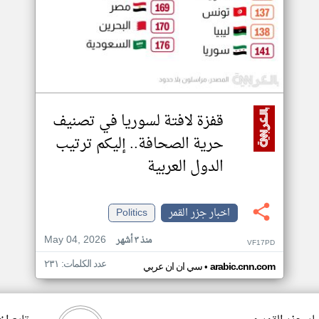
قفزة لافتة لسوريا في تصنيف
حرية الصحافة.. إليكم ترتيب
الدول العربية
اخبار جزر القمر
Politics
May 04, 2026
منذ ٣ أشهر
VF17PD
عدد الكلمات: ٢٣١
•
arabic.cnn.com
سي ان ان عربي