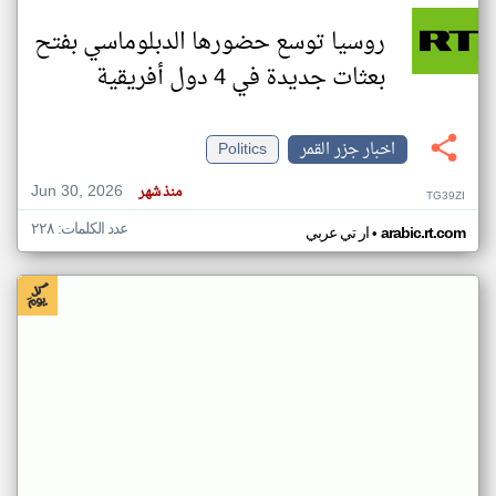
روسيا توسع حضورها الدبلوماسي بفتح
بعثات جديدة في 4 دول أفريقية
اخبار جزر القمر
Politics
Jun 30, 2026
منذ شهر
TG39ZI
عدد الكلمات: ٢٢٨
•
arabic.rt.com
ار تي عربي