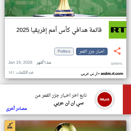
قائمة هدافي كأس أمم إفريقيا 2025
اخبار جزر القمر
Politics
Jan 19, 2026
منذ ٦ أشهر
QG60YL
عدد الكلمات: ١٤١
•
arabic.rt.com
ار تي عربي
تابع اخر اخبار جزر القمر من
سي ان ان عربي
مصادر أخرى