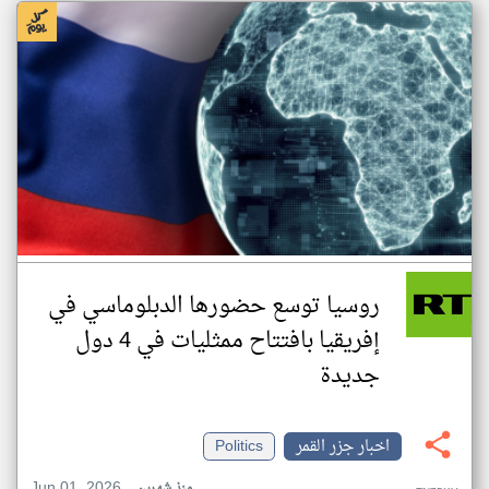
روسيا توسع حضورها الدبلوماسي في
إفريقيا بافتتاح ممثليات في 4 دول
جديدة
اخبار جزر القمر
Politics
Jun 01, 2026