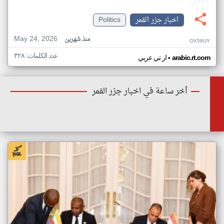
اخبار جزر القمر
Politics
May 24, 2026
منذ شهرين
OX58UY
عدد الكلمات: ٣٢٨
•
arabic.rt.com
ار تي عربي
أخر ساعة في اخبار جزر القمر