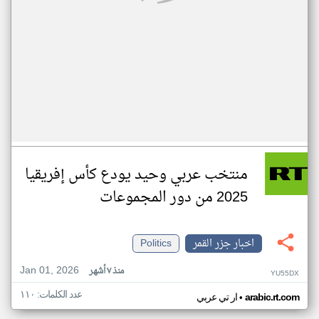
منتخب عربي وحيد يودع كأس إفريقيا
2025 من دور المجموعات
اخبار جزر القمر
Politics
Jan 01, 2026
منذ ٧ أشهر
YU55DX
عدد الكلمات: ١١٠
•
arabic.rt.com
ار تي عربي