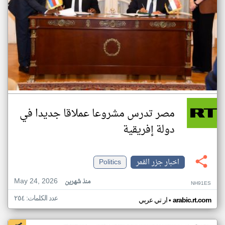
مصر تدرس مشروعا عملاقا جديدا في
دولة إفريقية
اخبار جزر القمر
Politics
May 24, 2026
منذ شهرين
NH91ES
عدد الكلمات: ٢٥٤
•
arabic.rt.com
ار تي عربي