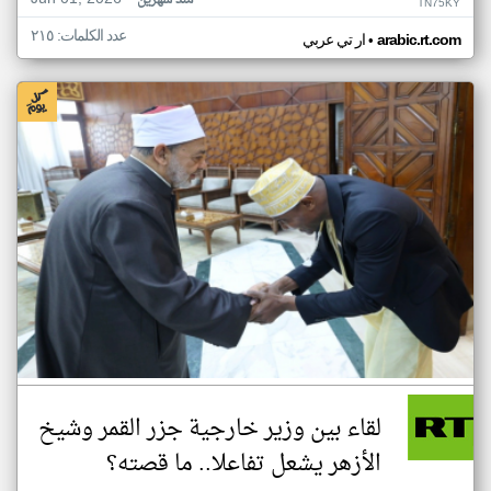
منذ شهرين
TN75KY
عدد الكلمات: ٢١٥
•
arabic.rt.com
ار تي عربي
لقاء بين وزير خارجية جزر القمر وشيخ
الأزهر يشعل تفاعلا.. ما قصته؟