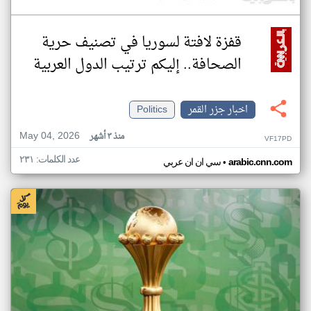
قفزة لافتة لسوريا في تصنيف حرية
الصحافة.. إليكم ترتيب الدول العربية
اخبار جزر القمر
Politics
May 04, 2026
منذ ٣ أشهر
VF17PD
عدد الكلمات: ٢٣١
•
arabic.cnn.com
سي ان ان عربي