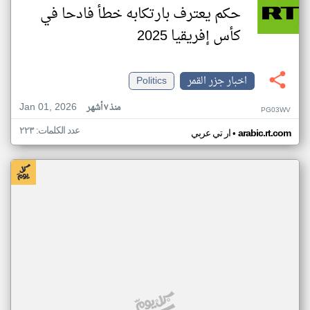
حكم يعترف بارتكابه خطأ فادحا في
كأس إفريقيا 2025
اخبار جزر القمر
Politics
Jan 01, 2026
منذ ٧ أشهر
PG03WV
عدد الكلمات: ٢٢٣
•
arabic.rt.com
ار تي عربي