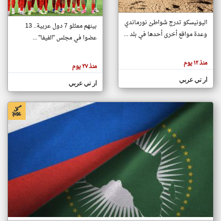
اليونيسكو تدرج شواطئ نورماندي
بينهم ممثلو 7 دول عربية.. 13
klyoum.com
وعدة مواقع أخرى أحدها في بلد ...
تغيير الدولة
عضوا في مجلس "الفيفا" ...
تعبر
مصادر الأخبار من جزر القمر
المقالات
الموجوده
اخبار جزر القمر على مدار الساعة
منذ ١٢ يوم
هنا عن
منذ ٢٧ يوم
وجهة
نظر
أهم اخبار جزر القمر العاجلة والمباشرة
ار تي عربي
كاتبيها.
ار تي عربي