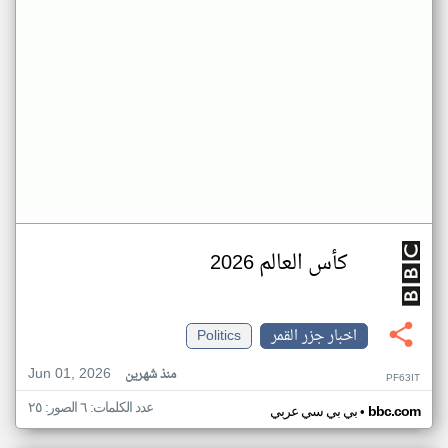
كأس العالم 2026
اخبار جزر القمر
Politics
Jun 01, 2026
منذ شهرين
PF63IT
عدد الكلمات: ٦ الصور: ٢٥
•
bbc.com
بي بي سي عربي