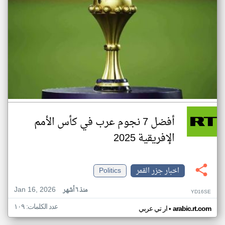
أفضل 7 نجوم عرب في كأس الأمم
الإفريقية 2025
اخبار جزر القمر
Politics
Jan 16, 2026
منذ ٦ أشهر
YD16SE
عدد الكلمات: ١٠٩
•
arabic.rt.com
ار تي عربي