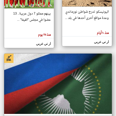
اليونيسكو تدرج شواطئ نورماندي
بينهم ممثلو 7 دول عربية.. 13
klyoum.com
وعدة مواقع أخرى أحدها في بلد ...
تغيير الدولة
عضوا في مجلس "الفيفا" ...
تعبر
مصادر الأخبار من جزر القمر
المقالات
الموجوده
اخبار جزر القمر على مدار الساعة
منذ ١٠ أيام
هنا عن
منذ ٢٥ يوم
وجهة
نظر
أهم اخبار جزر القمر العاجلة والمباشرة
ار تي عربي
كاتبيها.
ار تي عربي