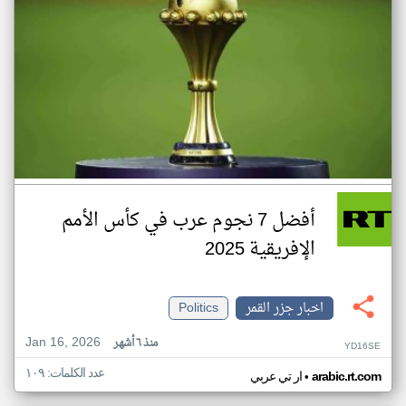
أفضل 7 نجوم عرب في كأس الأمم
الإفريقية 2025
اخبار جزر القمر
Politics
Jan 16, 2026
منذ ٦ أشهر
YD16SE
عدد الكلمات: ١٠٩
•
arabic.rt.com
ار تي عربي