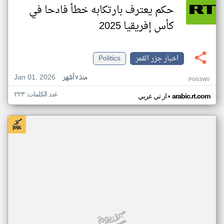
حكم يعترف بارتكابه خطأ فادحا في
كأس إفريقيا 2025
اخبار جزر القمر
Politics
Jan 01, 2026
منذ ٧ أشهر
PG03WV
عدد الكلمات: ٢٢٣
•
arabic.rt.com
ار تي عربي