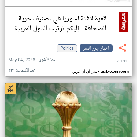
قفزة لافتة لسوريا في تصنيف حرية
الصحافة.. إليكم ترتيب الدول العربية
اخبار جزر القمر
Politics
May 04, 2026
منذ ٣ أشهر
VF17PD
عدد الكلمات: ٢٣١
•
arabic.cnn.com
سي ان ان عربي