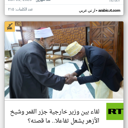
منذ شهرين
TN75KY
عدد الكلمات: ٢١٥
•
arabic.rt.com
ار تي عربي
لقاء بين وزير خارجية جزر القمر وشيخ
الأزهر يشعل تفاعلا.. ما قصته؟