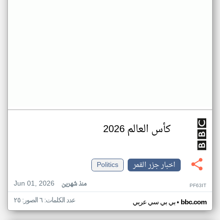
كأس العالم 2026
اخبار جزر القمر
Politics
Jun 01, 2026
منذ شهرين
PF63IT
عدد الكلمات: ٦ الصور: ٢٥
•
bbc.com
بي بي سي عربي