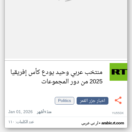
منتخب عربي وحيد يودع كأس إفريقيا
2025 من دور المجموعات
اخبار جزر القمر
Politics
Jan 01, 2026
منذ ٧ أشهر
YU55DX
عدد الكلمات: ١١٠
•
arabic.rt.com
ار تي عربي