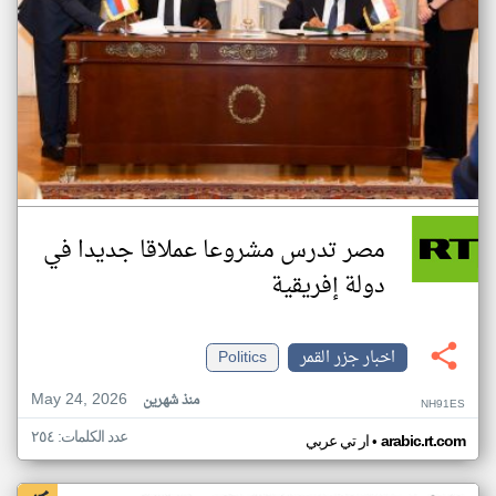
مصر تدرس مشروعا عملاقا جديدا في
دولة إفريقية
اخبار جزر القمر
Politics
May 24, 2026
منذ شهرين
NH91ES
عدد الكلمات: ٢٥٤
•
arabic.rt.com
ار تي عربي