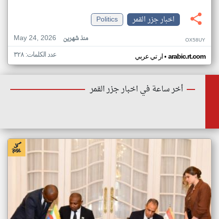
اخبار جزر القمر
Politics
May 24, 2026
منذ شهرين
OX58UY
عدد الكلمات: ٣٢٨
•
arabic.rt.com
ار تي عربي
أخر ساعة في اخبار جزر القمر