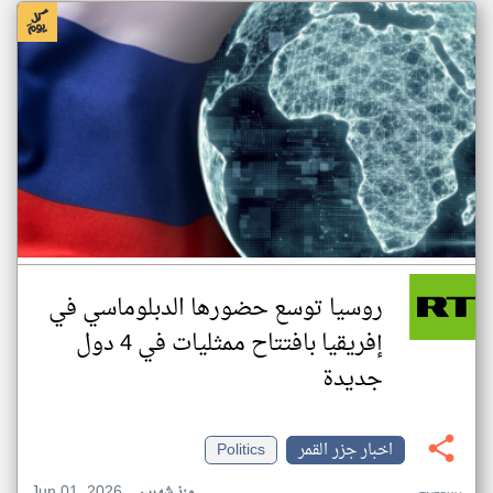
روسيا توسع حضورها الدبلوماسي في
إفريقيا بافتتاح ممثليات في 4 دول
جديدة
اخبار جزر القمر
Politics
Jun 01, 2026