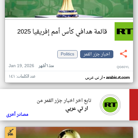
قائمة هدافي كأس أمم إفريقيا 2025
اخبار جزر القمر
Politics
Jan 19, 2026
منذ ٦ أشهر
QG60YL
عدد الكلمات: ١٤١
•
arabic.rt.com
ار تي عربي
تابع اخر اخبار جزر القمر من
ار تي عربي
مصادر أخرى