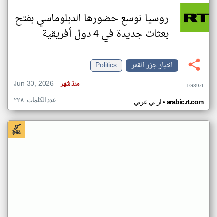
روسيا توسع حضورها الدبلوماسي بفتح
بعثات جديدة في 4 دول أفريقية
اخبار جزر القمر
Politics
Jun 30, 2026
منذ شهر
TG39ZI
عدد الكلمات: ٢٢٨
•
arabic.rt.com
ار تي عربي