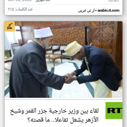
منذ شهرين
TN75KY
عدد الكلمات: ٢١٥
•
arabic.rt.com
ار تي عربي
لقاء بين وزير خارجية جزر القمر وشيخ
الأزهر يشعل تفاعلا.. ما قصته؟