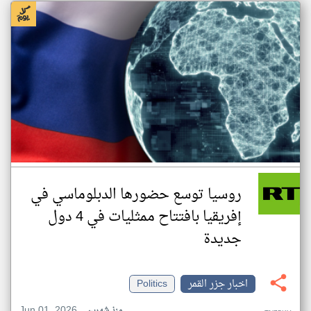
روسيا توسع حضورها الدبلوماسي في
إفريقيا بافتتاح ممثليات في 4 دول
جديدة
اخبار جزر القمر
Politics
Jun 01, 2026