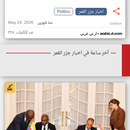
اخبار جزر القمر
Politics
May 24, 2026
منذ شهرين
OX58UY
عدد الكلمات: ٣٢٨
•
arabic.rt.com
ار تي عربي
أخر ساعة في اخبار جزر القمر