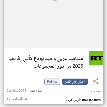
منتخب عربي وحيد يودع كأس إفريقيا
2025 من دور المجموعات
اخبار جزر القمر
Politics
Jan 01, 2026
منذ ٧ أشهر
YU55DX
عدد الكلمات: ١١٠
•
arabic.rt.com
ار تي عربي