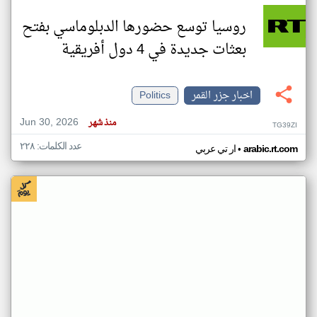
روسيا توسع حضورها الدبلوماسي بفتح
بعثات جديدة في 4 دول أفريقية
اخبار جزر القمر
Politics
Jun 30, 2026
منذ شهر
TG39ZI
عدد الكلمات: ٢٢٨
•
arabic.rt.com
ار تي عربي