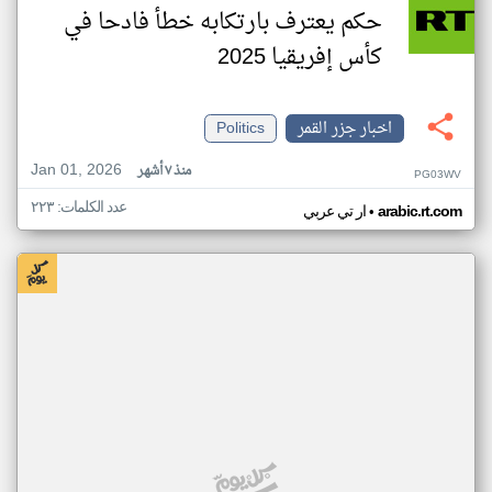
حكم يعترف بارتكابه خطأ فادحا في
كأس إفريقيا 2025
اخبار جزر القمر
Politics
Jan 01, 2026
منذ ٧ أشهر
PG03WV
عدد الكلمات: ٢٢٣
•
arabic.rt.com
ار تي عربي