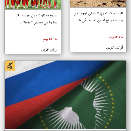
اليونيسكو تدرج شواطئ نورماندي
بينهم ممثلو 7 دول عربية.. 13
klyoum.com
وعدة مواقع أخرى أحدها في بلد ...
تغيير الدولة
عضوا في مجلس "الفيفا" ...
تعبر
مصادر الأخبار من جزر القمر
المقالات
الموجوده
اخبار جزر القمر على مدار الساعة
منذ ١٣ يوم
هنا عن
منذ ٢٨ يوم
وجهة
نظر
أهم اخبار جزر القمر العاجلة والمباشرة
ار تي عربي
كاتبيها.
ار تي عربي