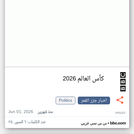
كأس العالم 2026
اخبار جزر القمر
Politics
Jun 01, 2026
منذ شهرين
PF63IT
عدد الكلمات: ٦ الصور: ٢٥
•
bbc.com
بي بي سي عربي