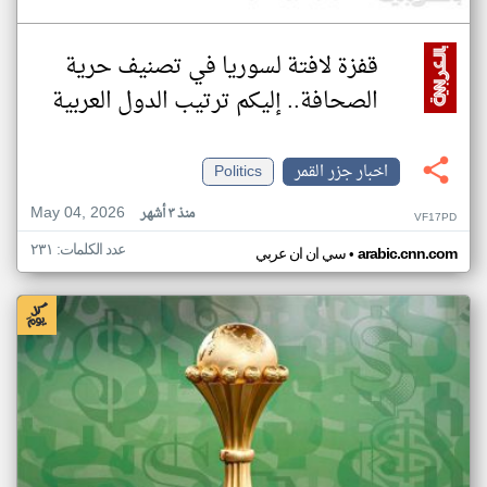
قفزة لافتة لسوريا في تصنيف حرية
الصحافة.. إليكم ترتيب الدول العربية
اخبار جزر القمر
Politics
May 04, 2026
منذ ٣ أشهر
VF17PD
عدد الكلمات: ٢٣١
•
arabic.cnn.com
سي ان ان عربي