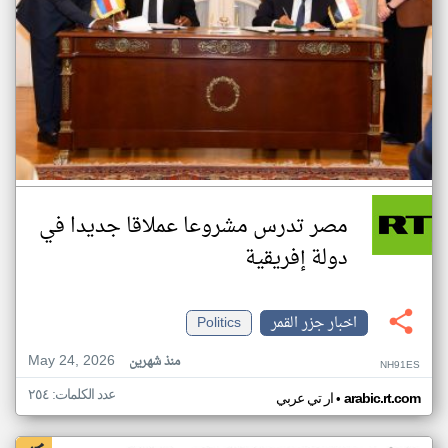
مصر تدرس مشروعا عملاقا جديدا في
دولة إفريقية
اخبار جزر القمر
Politics
May 24, 2026
منذ شهرين
NH91ES
عدد الكلمات: ٢٥٤
•
arabic.rt.com
ار تي عربي