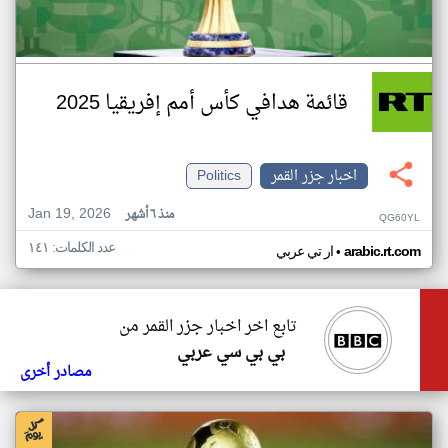
قائمة هدافي كأس أمم إفريقيا 2025
اخبار جزر القمر
Politics
Jan 19, 2026
منذ ٦ أشهر
QG60YL
عدد الكلمات: ١٤١
•
arabic.rt.com
ار تي عربي
تابع اخر اخبار جزر القمر من
بي بي سي عربي
مصادر أخرى