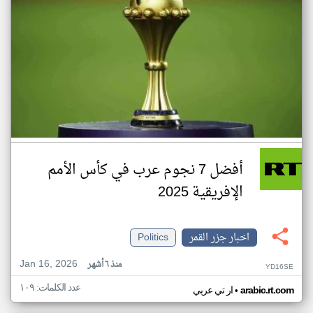
أفضل 7 نجوم عرب في كأس الأمم
الإفريقية 2025
اخبار جزر القمر
Politics
Jan 16, 2026
منذ ٦ أشهر
YD16SE
عدد الكلمات: ١٠٩
•
arabic.rt.com
ار تي عربي