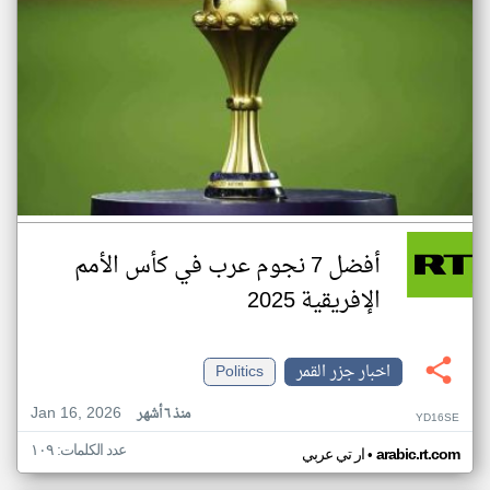
أفضل 7 نجوم عرب في كأس الأمم
الإفريقية 2025
اخبار جزر القمر
Politics
Jan 16, 2026
منذ ٦ أشهر
YD16SE
عدد الكلمات: ١٠٩
•
arabic.rt.com
ار تي عربي