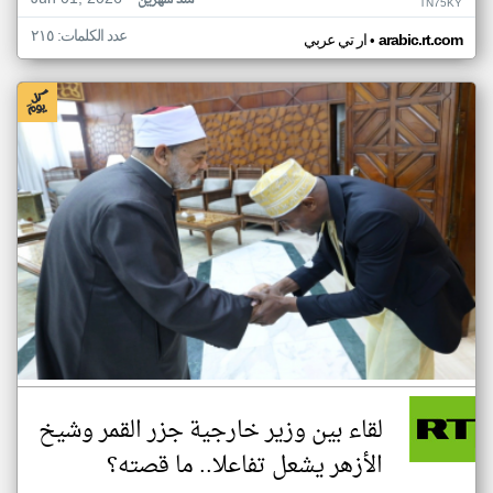
منذ شهرين
TN75KY
عدد الكلمات: ٢١٥
•
arabic.rt.com
ار تي عربي
لقاء بين وزير خارجية جزر القمر وشيخ
الأزهر يشعل تفاعلا.. ما قصته؟