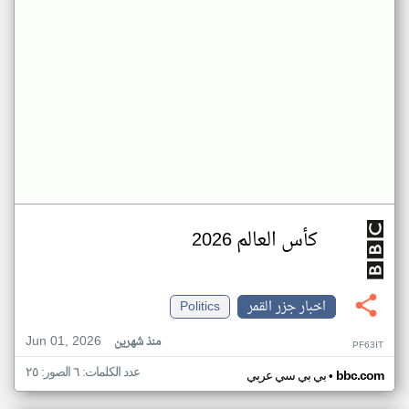
كأس العالم 2026
اخبار جزر القمر
Politics
Jun 01, 2026
منذ شهرين
PF63IT
عدد الكلمات: ٦ الصور: ٢٥
•
bbc.com
بي بي سي عربي