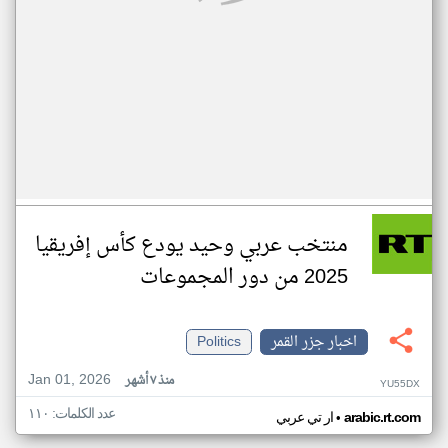
منتخب عربي وحيد يودع كأس إفريقيا
2025 من دور المجموعات
اخبار جزر القمر
Politics
Jan 01, 2026
منذ ٧ أشهر
YU55DX
عدد الكلمات: ١١٠
•
arabic.rt.com
ار تي عربي