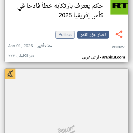
حكم يعترف بارتكابه خطأ فادحا في
كأس إفريقيا 2025
اخبار جزر القمر
Politics
Jan 01, 2026
منذ ٧ أشهر
PG03WV
عدد الكلمات: ٢٢٣
•
arabic.rt.com
ار تي عربي