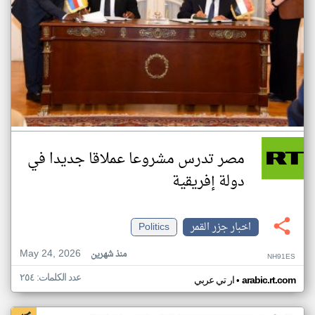
مصر تدرس مشروعا عملاقا جديدا في
دولة إفريقية
اخبار جزر القمر
Politics
May 24, 2026
منذ شهرين
NH91ES
عدد الكلمات: ٢٥٤
•
arabic.rt.com
ار تي عربي