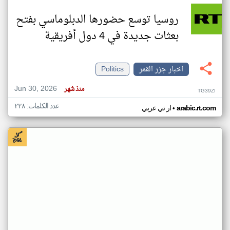
روسيا توسع حضورها الدبلوماسي بفتح
بعثات جديدة في 4 دول أفريقية
اخبار جزر القمر
Politics
Jun 30, 2026
منذ شهر
TG39ZI
عدد الكلمات: ٢٢٨
•
arabic.rt.com
ار تي عربي