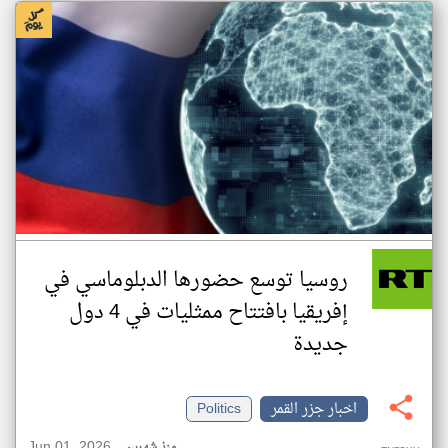
روسيا توسع حضورها الدبلوماسي في
إفريقيا بافتتاح ممثليات في 4 دول
جديدة
اخبار جزر القمر
Politics
Jun 01, 2026