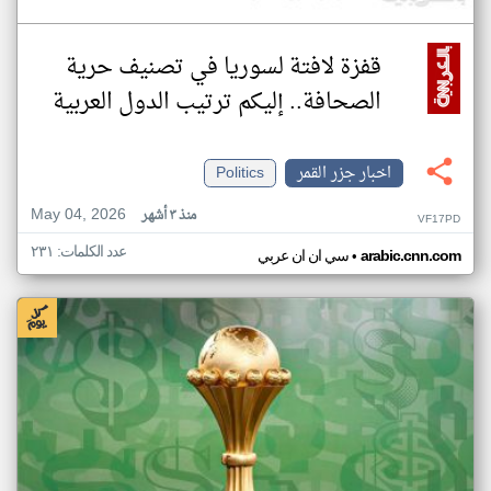
قفزة لافتة لسوريا في تصنيف حرية
الصحافة.. إليكم ترتيب الدول العربية
اخبار جزر القمر
Politics
May 04, 2026
منذ ٣ أشهر
VF17PD
عدد الكلمات: ٢٣١
•
arabic.cnn.com
سي ان ان عربي