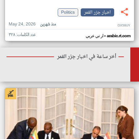
اخبار جزر القمر
Politics
May 24, 2026
منذ شهرين
OX58UY
عدد الكلمات: ٣٢٨
•
arabic.rt.com
ار تي عربي
أخر ساعة في اخبار جزر القمر