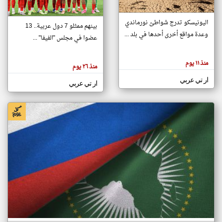
اليونيسكو تدرج شواطئ نورماندي
بينهم ممثلو 7 دول عربية.. 13
klyoum.com
وعدة مواقع أخرى أحدها في بلد ...
تغيير الدولة
عضوا في مجلس "الفيفا" ...
تعبر
مصادر الأخبار من جزر القمر
المقالات
الموجوده
اخبار جزر القمر على مدار الساعة
منذ ١١ يوم
هنا عن
منذ ٢٦ يوم
وجهة
نظر
أهم اخبار جزر القمر العاجلة والمباشرة
ار تي عربي
كاتبيها.
ار تي عربي