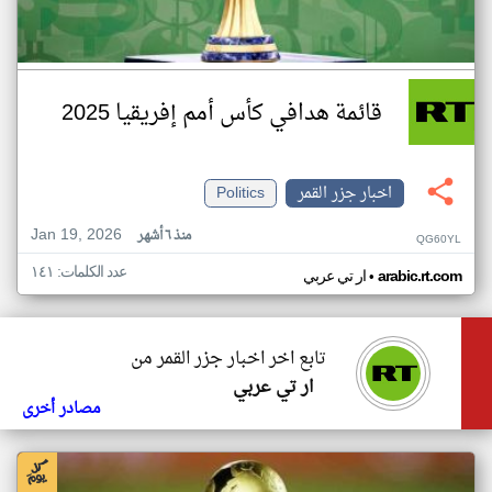
قائمة هدافي كأس أمم إفريقيا 2025
اخبار جزر القمر
Politics
Jan 19, 2026
منذ ٦ أشهر
QG60YL
عدد الكلمات: ١٤١
•
arabic.rt.com
ار تي عربي
تابع اخر اخبار جزر القمر من
ار تي عربي
مصادر أخرى