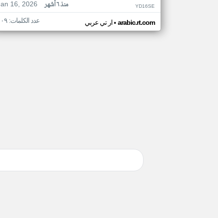
Jan 16, 2026
منذ ٦ أشهر
YD16SE
عدد الكلمات: ١٠٩
•
arabic.rt.com
ار تي عربي