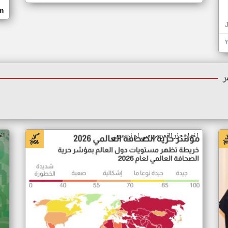
om
ر
اخبار جزر القمر من سي ان ان عربي
اخ