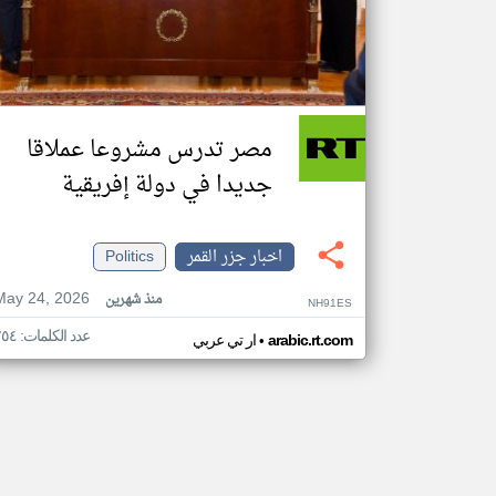
مصر تدرس مشروعا عملاقا
جديدا في دولة إفريقية
اخبار جزر القمر
Politics
May 24, 2026
منذ شهرين
NH91ES
عدد الكلمات: ٢٥٤
•
arabic.rt.com
ار تي عربي