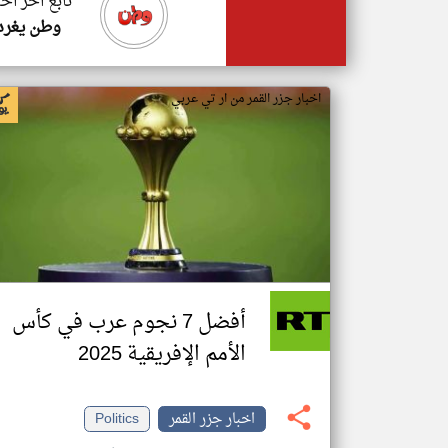
تابع اخر اخب
وطن يغرد
اخبار جزر القمر من ار تي عربي
أفضل 7 نجوم عرب في كأس
الأمم الإفريقية 2025
اخبار جزر القمر
Politics