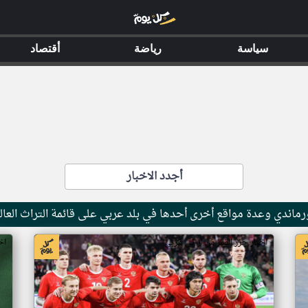
سياسة
رياضة
أقتصاد
أجدد الاخبار
ماندي وعدة مواقع أخرى أحدها في بلد عربي على قائمة التراث العال
اخبار جزر القمر من ار تي عربي
اخ