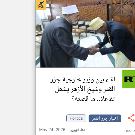
بار جزر القمر من ار تي عربي
لقاء بين وزير خارجية جزر
القمر وشيخ الأزهر يشعل
تفاعلا.. ما قصته؟
اخبار جزر القمر
Politics
May 24, 2026
منذ شهرين
OX58U