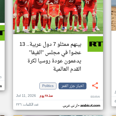
بينهم ممثلو 7 دول عربية.. 13
عضوا في مجلس "الفيفا"
يدعمون عودة روسيا لكرة
القدم العالمية
ZI
اخبار جزر القمر
Politics
om
Jul 11, 2026
منذ ٢٨ يوم
EE45AI
عدد الكلمات: ٢٢٦
•
arabic.rt.com
ار تي عربي