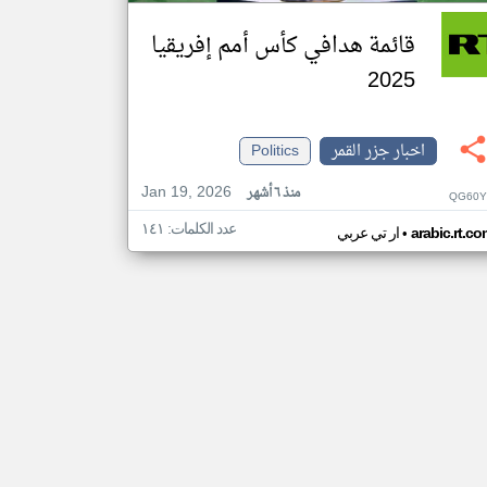
قائمة هدافي كأس أمم إفريقيا
2025
اخبار جزر القمر
Politics
Jan 19, 2026
منذ ٦ أشهر
QG60Y
عدد الكلمات: ١٤١
•
arabic.rt.c
ار تي عربي