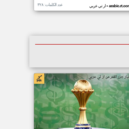
عدد الكلمات: ٣٢٨
•
arabic.rt.c
ار تي عربي
بار جزر القمر من ار تي عربي