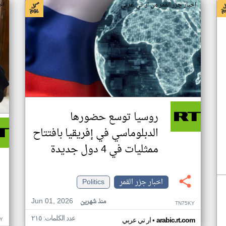
اخبار جزر القمر من ار تي عربي
اخ
روسيا توسع حضورها
الدبلوماسي في إفريقيا بافتتاح
ممثليات في 4 دول جديدة
اخبار جزر القمر
Politics
Jun 01, 2026
منذ شهرين
TN75KY
عدد الكلمات: ٢١٥
•
Y
arabic.rt.com
ار تي عربي