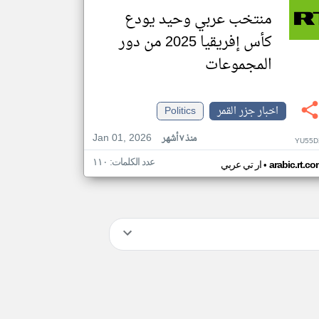
منتخب عربي وحيد يودع
كأس إفريقيا 2025 من دور
المجموعات
اخبار جزر القمر
Politics
Jan 01, 2026
منذ ٧ أشهر
YU55D
عدد الكلمات: ١١٠
•
arabic.rt.c
ار تي عربي