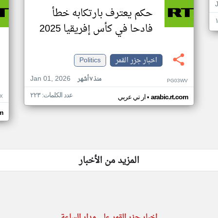
حكم يعترف بارتكابه خطأ
فادحا في كأس إفريقيا 2025
اخبار جزر القمر
Politics
Jan 01, 2026
منذ ٧ أشهر
PG03WV
عدد الكلمات: ٢٢٣
•
X
arabic.rt.com
ار تي عربي
om
المزيد من الأخبار
اخبار جزر القمر على مدار الساعة