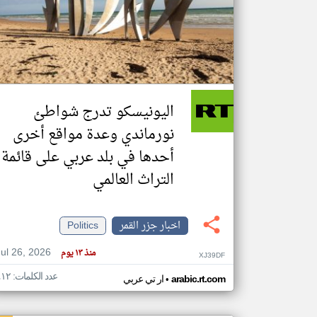
تعبر
المقالات
الموجوده
هنا عن
وجهة
اليونيسكو تدرج شواطئ
نظر
كاتبيها.
نورماندي وعدة مواقع أخرى
أحدها في بلد عربي على قائمة
التراث العالمي
اخبار جزر القمر
Politics
Jul 26, 2026
منذ ١٣ يوم
XJ39DF
عدد الكلمات: ٤١٢
•
arabic.rt.com
ار تي عربي