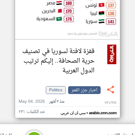
قفزة لافتة لسوريا في تصنيف
حرية الصحافة.. إليكم ترتيب
الدول العربية
اخبار جزر القمر
Politics
May 04, 2026
منذ ٣ أشهر
VF17PD
عدد الكلمات: ٢٣١
•
arabic.cnn.com
سي ان ان عربي