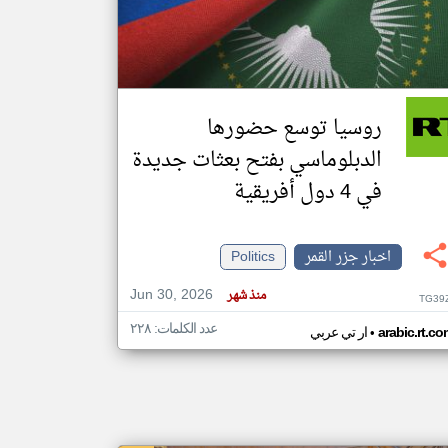
klyoum.com
تغيير الدولة
مصادر الأخبار من جزر القمر
روسيا توسع حضورها
اخبار جزر القمر على مدار الساعة
الدبلوماسي بفتح بعثات جديدة
أهم اخبار جزر القمر العاجلة والمباشرة
في 4 دول أفريقية
اخبار جزر القمر
Politics
Jun 30, 2026
منذ شهر
TG39
عدد الكلمات: ٢٢٨
•
arabic.rt.c
ار تي عربي