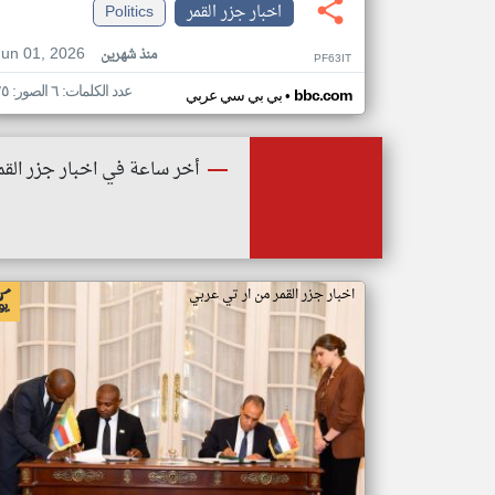
اخبار جزر القمر
Politics
Jun 01, 2026
منذ شهرين
PF63IT
عدد الكلمات: ٦ الصور: ٢٥
•
bbc.com
بي بي سي عربي
أخر ساعة في اخبار جزر القم
اخبار جزر القمر من ار تي عربي