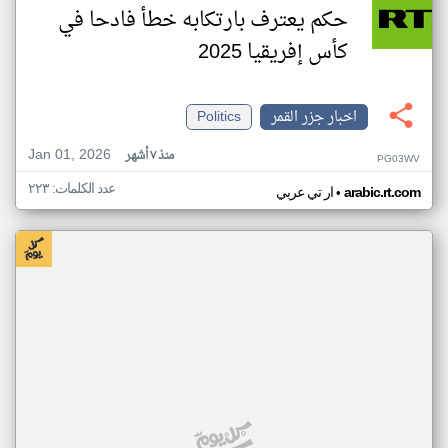
حكم يعترف بارتكابه خطأ فادحا في
كأس إفريقيا 2025
اخبار جزر القمر
Politics
Jan 01, 2026
منذ ٧ أشهر
PG03WV
عدد الكلمات: ٢٢٣
•
arabic.rt.com
ار تي عربي