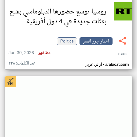
روسيا توسع حضورها الدبلوماسي بفتح
بعثات جديدة في 4 دول أفريقية
اخبار جزر القمر
Politics
Jun 30, 2026
منذ شهر
TG39ZI
عدد الكلمات: ٢٢٨
•
arabic.rt.com
ار تي عربي