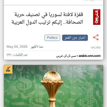
قفزة لافتة لسوريا في تصنيف حرية
الصحافة.. إليكم ترتيب الدول العربية
اخبار جزر القمر
Politics
May 04, 2026
منذ ٣ أشهر
VF17PD
عدد الكلمات: ٢٣١
•
arabic.cnn.com
سي ان ان عربي