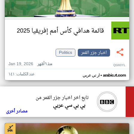
قائمة هدافي كأس أمم إفريقيا 2025
اخبار جزر القمر
Politics
Jan 19, 2026
منذ ٦ أشهر
QG60YL
عدد الكلمات: ١٤١
•
arabic.rt.com
ار تي عربي
تابع اخر اخبار جزر القمر من
بي بي سي عربي
مصادر أخرى