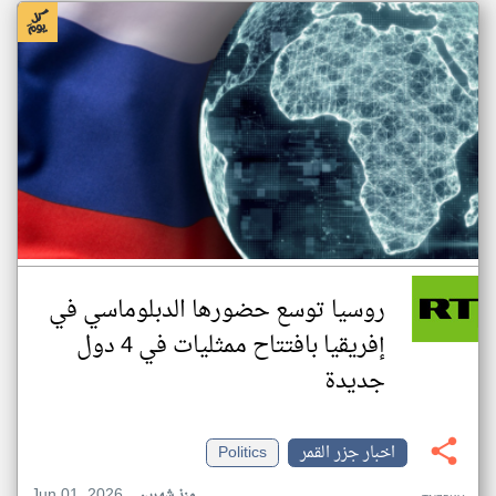
روسيا توسع حضورها الدبلوماسي في
إفريقيا بافتتاح ممثليات في 4 دول
جديدة
اخبار جزر القمر
Politics
Jun 01, 2026