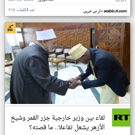
منذ شهرين
TN75KY
عدد الكلمات: ٢١٥
•
arabic.rt.com
ار تي عربي
لقاء بين وزير خارجية جزر القمر وشيخ
الأزهر يشعل تفاعلا.. ما قصته؟