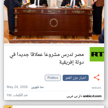
مصر تدرس مشروعا عملاقا جديدا في
دولة إفريقية
اخبار جزر القمر
Politics
May 24, 2026
منذ شهرين
NH91ES
عدد الكلمات: ٢٥٤
•
arabic.rt.com
ار تي عربي