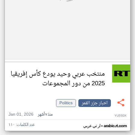
منتخب عربي وحيد يودع كأس إفريقيا
2025 من دور المجموعات
اخبار جزر القمر
Politics
Jan 01, 2026
منذ ٧ أشهر
YU55DX
عدد الكلمات: ١١٠
•
arabic.rt.com
ار تي عربي