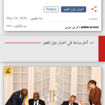
اخبار جزر القمر
Politics
May 24, 2026
منذ شهرين
OX58UY
عدد الكلمات: ٣٢٨
•
arabic.rt.com
ار تي عربي
أخر ساعة في اخبار جزر القمر