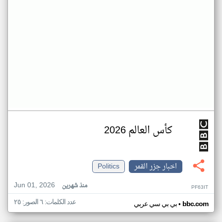
كأس العالم 2026
اخبار جزر القمر
Politics
Jun 01, 2026
منذ شهرين
PF63IT
عدد الكلمات: ٦ الصور: ٢٥
•
bbc.com
بي بي سي عربي