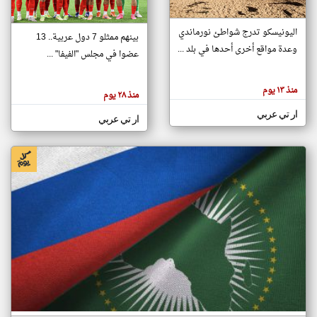
اليونيسكو تدرج شواطئ نورماندي
بينهم ممثلو 7 دول عربية.. 13
klyoum.com
وعدة مواقع أخرى أحدها في بلد ...
تغيير الدولة
عضوا في مجلس "الفيفا" ...
تعبر
مصادر الأخبار من جزر القمر
المقالات
الموجوده
اخبار جزر القمر على مدار الساعة
منذ ١٣ يوم
هنا عن
منذ ٢٨ يوم
وجهة
نظر
أهم اخبار جزر القمر العاجلة والمباشرة
ار تي عربي
كاتبيها.
ار تي عربي