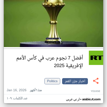
أفضل 7 نجوم عرب في كأس الأمم
الإفريقية 2025
اخبار جزر القمر
Politics
Jan 16, 2026
منذ ٦ أشهر
YD16SE
عدد الكلمات: ١٠٩
•
arabic.rt.com
ار تي عربي