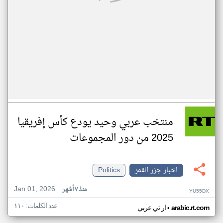
منتخب عربي وحيد يودع كأس إفريقيا
2025 من دور المجموعات
اخبار جزر القمر
Politics
Jan 01, 2026
منذ ٧ أشهر
YU55DX
عدد الكلمات: ١١٠
•
arabic.rt.com
ار تي عربي