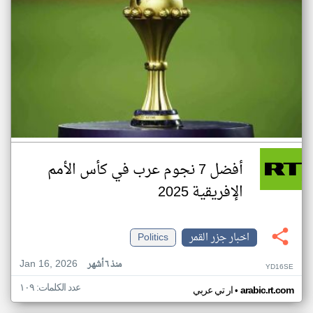
أفضل 7 نجوم عرب في كأس الأمم
الإفريقية 2025
اخبار جزر القمر
Politics
Jan 16, 2026
منذ ٦ أشهر
YD16SE
عدد الكلمات: ١٠٩
•
arabic.rt.com
ار تي عربي