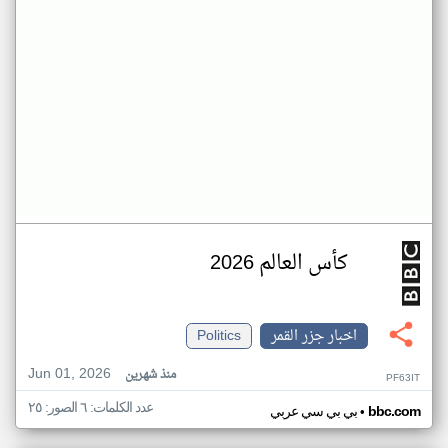
كأس العالم 2026
اخبار جزر القمر
Politics
Jun 01, 2026
منذ شهرين
PF63IT
عدد الكلمات: ٦ الصور: ٢٥
•
bbc.com
بي بي سي عربي