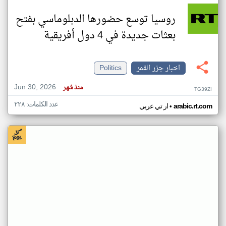
روسيا توسع حضورها الدبلوماسي بفتح
بعثات جديدة في 4 دول أفريقية
اخبار جزر القمر
Politics
Jun 30, 2026
منذ شهر
TG39ZI
عدد الكلمات: ٢٢٨
•
arabic.rt.com
ار تي عربي