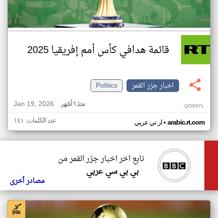
قائمة هدافي كأس أمم إفريقيا 2025
اخبار جزر القمر
Politics
Jan 19, 2026
منذ ٦ أشهر
QG60YL
عدد الكلمات: ١٤١
•
arabic.rt.com
ار تي عربي
تابع اخر اخبار جزر القمر من
بي بي سي عربي
مصادر أخرى