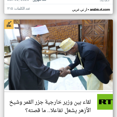
منذ شهرين
TN75KY
عدد الكلمات: ٢١٥
•
arabic.rt.com
ار تي عربي
لقاء بين وزير خارجية جزر القمر وشيخ
الأزهر يشعل تفاعلا.. ما قصته؟