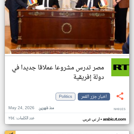
مصر تدرس مشروعا عملاقا جديدا في
دولة إفريقية
اخبار جزر القمر
Politics
May 24, 2026
منذ شهرين
NH91ES
عدد الكلمات: ٢٥٤
•
arabic.rt.com
ار تي عربي