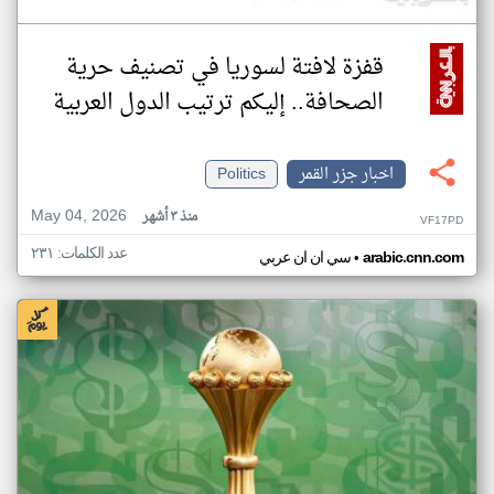
قفزة لافتة لسوريا في تصنيف حرية
الصحافة.. إليكم ترتيب الدول العربية
اخبار جزر القمر
Politics
May 04, 2026
منذ ٣ أشهر
VF17PD
عدد الكلمات: ٢٣١
•
arabic.cnn.com
سي ان ان عربي