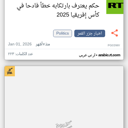
حكم يعترف بارتكابه خطأ فادحا في
كأس إفريقيا 2025
اخبار جزر القمر
Politics
Jan 01, 2026
منذ ٧ أشهر
PG03WV
عدد الكلمات: ٢٢٣
•
arabic.rt.com
ار تي عربي