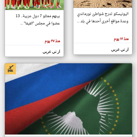
اليونيسكو تدرج شواطئ نورماندي
بينهم ممثلو 7 دول عربية.. 13
klyoum.com
وعدة مواقع أخرى أحدها في بلد ...
تغيير الدولة
عضوا في مجلس "الفيفا" ...
تعبر
مصادر الأخبار من جزر القمر
المقالات
الموجوده
اخبار جزر القمر على مدار الساعة
منذ ١٢ يوم
هنا عن
منذ ٢٧ يوم
وجهة
نظر
أهم اخبار جزر القمر العاجلة والمباشرة
ار تي عربي
كاتبيها.
ار تي عربي