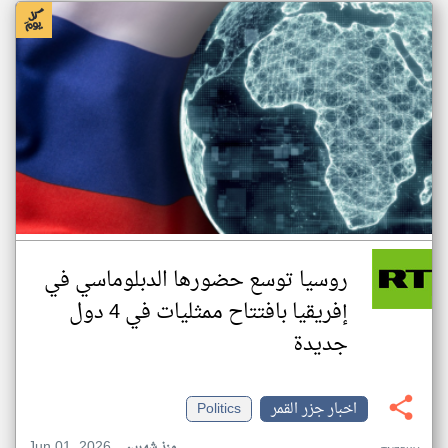
روسيا توسع حضورها الدبلوماسي في
إفريقيا بافتتاح ممثليات في 4 دول
جديدة
اخبار جزر القمر
Politics
Jun 01, 2026