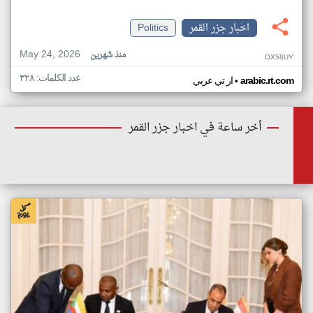
اخبار جزر القمر
Politics
May 24, 2026
منذ شهرين
OX58UY
عدد الكلمات: ٣٢٨
•
arabic.rt.com
ار تي عربي
أخر ساعة في اخبار جزر القمر