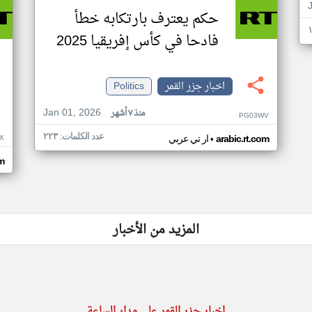
حكم يعترف بارتكابه خطأ
فادحا في كأس إفريقيا 2025
اخبار جزر القمر
Politics
Jan 01, 2026
منذ ٧ أشهر
PG03WV
عدد الكلمات: ٢٢٣
•
X
arabic.rt.com
ار تي عربي
om
المزيد من الأخبار
اخبار جزر القمر على مدار الساعة