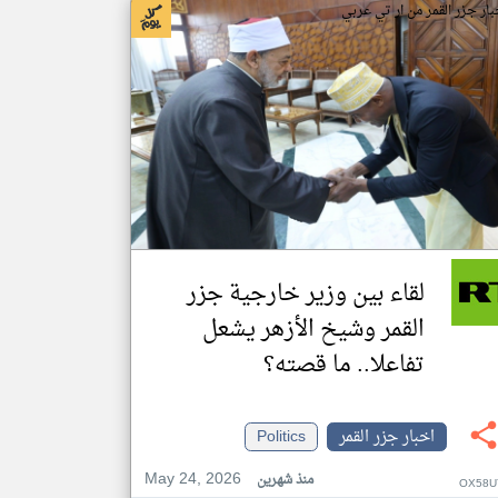
بار جزر القمر من ار تي عربي
لقاء بين وزير خارجية جزر
القمر وشيخ الأزهر يشعل
تفاعلا.. ما قصته؟
اخبار جزر القمر
Politics
May 24, 2026
منذ شهرين
OX58U