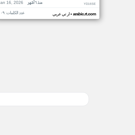
Jan 16, 2026
منذ ٦ أشهر
YD16SE
عدد الكلمات: ١٠٩
•
arabic.rt.com
ار تي عربي