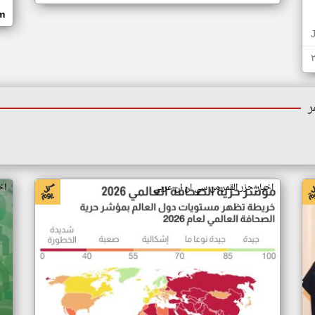
om
ر
اخبار جزر القمر من سي ان ان عربي
اخ