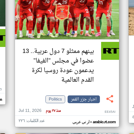
بينهم ممثلو 7 دول عربية.. 13
عضوا في مجلس "الفيفا"
يدعمون عودة روسيا لكرة
القدم العالمية
ZI
اخبار جزر القمر
Politics
om
Jul 11, 2026
منذ ٢٧ يوم
EE45AI
عدد الكلمات: ٢٢٦
•
arabic.rt.com
ار تي عربي