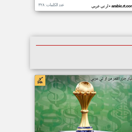
عدد الكلمات: ٣٢٨
•
arabic.rt.c
ار تي عربي
بار جزر القمر من ار تي عربي