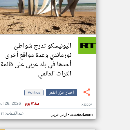
تعبر
المقالات
الموجوده
هنا عن
وجهة
اليونيسكو تدرج شواطئ
نظر
كاتبيها.
نورماندي وعدة مواقع أخرى
أحدها في بلد عربي على قائمة
التراث العالمي
اخبار جزر القمر
Politics
Jul 26, 2026
منذ ١٢ يوم
XJ39DF
عدد الكلمات: ٤١٢
•
arabic.rt.com
ار تي عربي