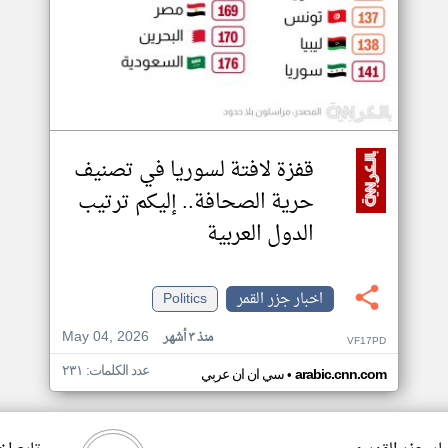
قفزة لافتة لسوريا في تصنيف
حرية الصحافة.. إليكم ترتيب
الدول العربية
اخبار جزر القمر
Politics
May 04, 2026
منذ ٣ أشهر
VF17PD
عدد الكلمات: ٢٣١
•
arabic.cnn.com
سي ان ان عربي