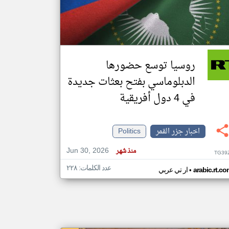
klyoum.com
تغيير الدولة
مصادر الأخبار من جزر القمر
روسيا توسع حضورها
اخبار جزر القمر على مدار الساعة
الدبلوماسي بفتح بعثات جديدة
أهم اخبار جزر القمر العاجلة والمباشرة
في 4 دول أفريقية
اخبار جزر القمر
Politics
Jun 30, 2026
منذ شهر
TG39
عدد الكلمات: ٢٢٨
•
arabic.rt.c
ار تي عربي