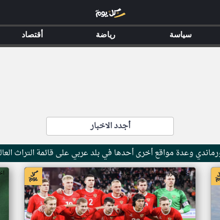
سياسة
رياضة
أقتصاد
أجدد الاخبار
ماندي وعدة مواقع أخرى أحدها في بلد عربي على قائمة التراث العال
اخبار جزر القمر من ار تي عربي
اخ