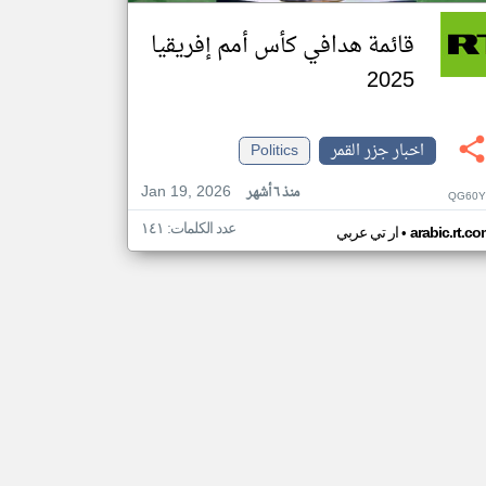
قائمة هدافي كأس أمم إفريقيا
2025
اخبار جزر القمر
Politics
Jan 19, 2026
منذ ٦ أشهر
QG60Y
عدد الكلمات: ١٤١
•
arabic.rt.c
ار تي عربي