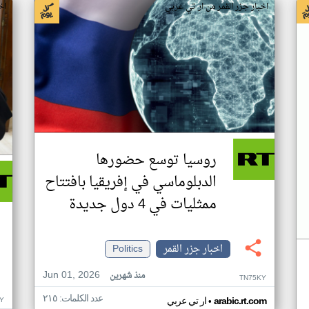
اخبار جزر القمر من ار تي عربي
اخ
روسيا توسع حضورها
الدبلوماسي في إفريقيا بافتتاح
ممثليات في 4 دول جديدة
اخبار جزر القمر
Politics
Jun 01, 2026
منذ شهرين
TN75KY
عدد الكلمات: ٢١٥
•
Y
arabic.rt.com
ار تي عربي