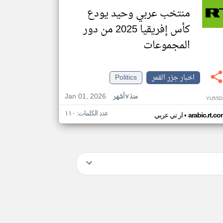
منتخب عربي وحيد يودع
كأس إفريقيا 2025 من دور
المجموعات
اخبار جزر القمر
Politics
Jan 01, 2026
منذ ٧ أشهر
YU55D
عدد الكلمات: ١١٠
•
arabic.rt.c
ار تي عربي