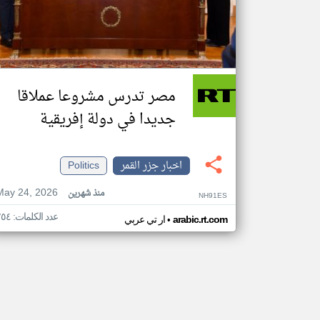
مصر تدرس مشروعا عملاقا
جديدا في دولة إفريقية
اخبار جزر القمر
Politics
May 24, 2026
منذ شهرين
NH91ES
عدد الكلمات: ٢٥٤
•
arabic.rt.com
ار تي عربي