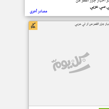
ر اخبار جزر القمر من
ي سي عربي
مصادر أخرى
بار جزر القمر من ار تي عربي