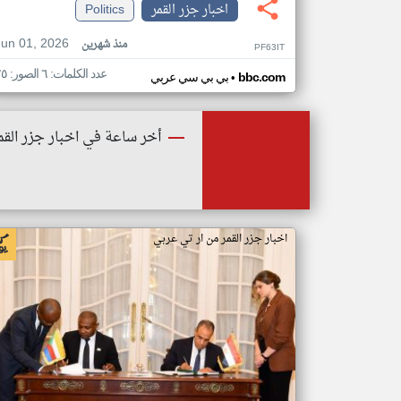
اخبار جزر القمر
Politics
Jun 01, 2026
منذ شهرين
PF63IT
عدد الكلمات: ٦ الصور: ٢٥
•
bbc.com
بي بي سي عربي
أخر ساعة في اخبار جزر القم
اخبار جزر القمر من ار تي عربي