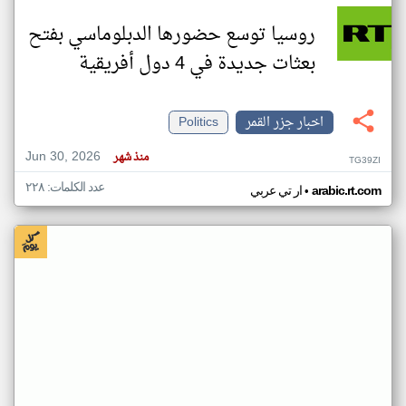
روسيا توسع حضورها الدبلوماسي بفتح
بعثات جديدة في 4 دول أفريقية
اخبار جزر القمر
Politics
Jun 30, 2026
منذ شهر
TG39ZI
عدد الكلمات: ٢٢٨
•
arabic.rt.com
ار تي عربي