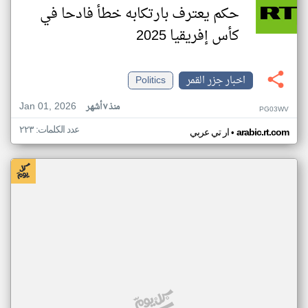
حكم يعترف بارتكابه خطأ فادحا في
كأس إفريقيا 2025
اخبار جزر القمر
Politics
Jan 01, 2026
منذ ٧ أشهر
PG03WV
عدد الكلمات: ٢٢٣
•
arabic.rt.com
ار تي عربي