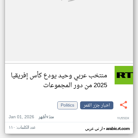
منتخب عربي وحيد يودع كأس إفريقيا
2025 من دور المجموعات
اخبار جزر القمر
Politics
Jan 01, 2026
منذ ٧ أشهر
YU55DX
عدد الكلمات: ١١٠
•
arabic.rt.com
ار تي عربي