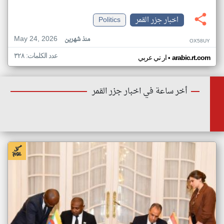
اخبار جزر القمر
Politics
May 24, 2026
منذ شهرين
OX58UY
عدد الكلمات: ٣٢٨
•
arabic.rt.com
ار تي عربي
أخر ساعة في اخبار جزر القمر