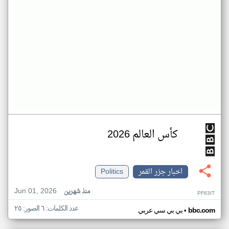
كأس العالم 2026
اخبار جزر القمر
Politics
Jun 01, 2026
منذ شهرين
PF63IT
عدد الكلمات: ٦ الصور: ٢٥
•
bbc.com
بي بي سي عربي