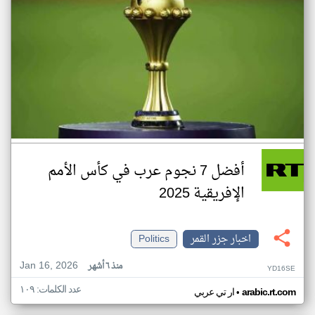
أفضل 7 نجوم عرب في كأس الأمم
الإفريقية 2025
اخبار جزر القمر
Politics
Jan 16, 2026
منذ ٦ أشهر
YD16SE
عدد الكلمات: ١٠٩
•
arabic.rt.com
ار تي عربي