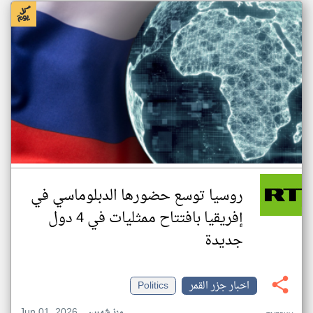
روسيا توسع حضورها الدبلوماسي في
إفريقيا بافتتاح ممثليات في 4 دول
جديدة
اخبار جزر القمر
Politics
Jun 01, 2026