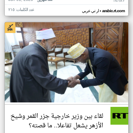
منذ شهرين
TN75KY
عدد الكلمات: ٢١٥
•
arabic.rt.com
ار تي عربي
لقاء بين وزير خارجية جزر القمر وشيخ
الأزهر يشعل تفاعلا.. ما قصته؟