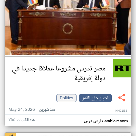
مصر تدرس مشروعا عملاقا جديدا في
دولة إفريقية
اخبار جزر القمر
Politics
May 24, 2026
منذ شهرين
NH91ES
عدد الكلمات: ٢٥٤
•
arabic.rt.com
ار تي عربي