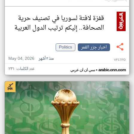
قفزة لافتة لسوريا في تصنيف حرية
الصحافة.. إليكم ترتيب الدول العربية
اخبار جزر القمر
Politics
May 04, 2026
منذ ٣ أشهر
VF17PD
عدد الكلمات: ٢٣١
•
arabic.cnn.com
سي ان ان عربي