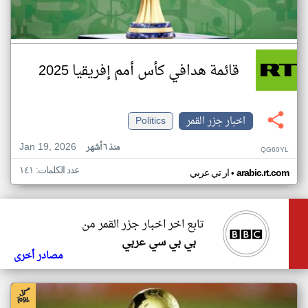
قائمة هدافي كأس أمم إفريقيا 2025
اخبار جزر القمر
Politics
Jan 19, 2026
منذ ٦ أشهر
QG60YL
عدد الكلمات: ١٤١
•
arabic.rt.com
ار تي عربي
تابع اخر اخبار جزر القمر من
بي بي سي عربي
مصادر أخرى