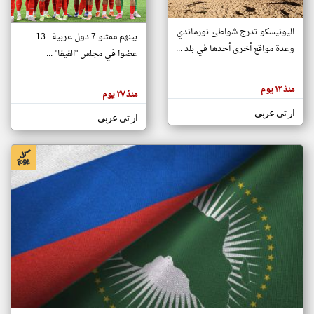
اليونيسكو تدرج شواطئ نورماندي
بينهم ممثلو 7 دول عربية.. 13
klyoum.com
وعدة مواقع أخرى أحدها في بلد ...
تغيير الدولة
عضوا في مجلس "الفيفا" ...
تعبر
مصادر الأخبار من جزر القمر
المقالات
الموجوده
اخبار جزر القمر على مدار الساعة
منذ ١٢ يوم
هنا عن
منذ ٢٧ يوم
وجهة
نظر
أهم اخبار جزر القمر العاجلة والمباشرة
ار تي عربي
كاتبيها.
ار تي عربي