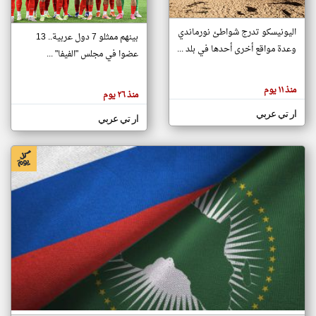
اليونيسكو تدرج شواطئ نورماندي
بينهم ممثلو 7 دول عربية.. 13
klyoum.com
وعدة مواقع أخرى أحدها في بلد ...
تغيير الدولة
عضوا في مجلس "الفيفا" ...
تعبر
مصادر الأخبار من جزر القمر
المقالات
الموجوده
اخبار جزر القمر على مدار الساعة
منذ ١١ يوم
هنا عن
منذ ٢٦ يوم
وجهة
نظر
أهم اخبار جزر القمر العاجلة والمباشرة
ار تي عربي
كاتبيها.
ار تي عربي