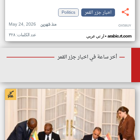
اخبار جزر القمر
Politics
May 24, 2026
منذ شهرين
OX58UY
عدد الكلمات: ٣٢٨
•
arabic.rt.com
ار تي عربي
أخر ساعة في اخبار جزر القمر