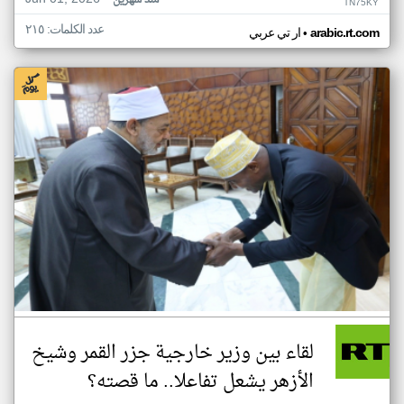
منذ شهرين
TN75KY
عدد الكلمات: ٢١٥
•
arabic.rt.com
ار تي عربي
لقاء بين وزير خارجية جزر القمر وشيخ
الأزهر يشعل تفاعلا.. ما قصته؟