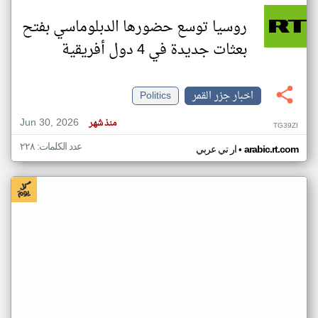
روسيا توسع حضورها الدبلوماسي بفتح
بعثات جديدة في 4 دول أفريقية
اخبار جزر القمر
Politics
Jun 30, 2026
منذ شهر
TG39ZI
عدد الكلمات: ٢٢٨
•
arabic.rt.com
ار تي عربي