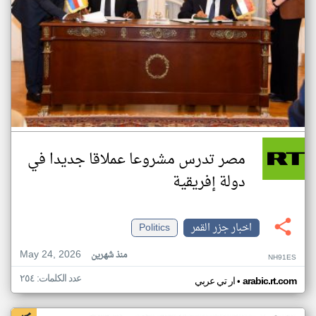
مصر تدرس مشروعا عملاقا جديدا في
دولة إفريقية
اخبار جزر القمر
Politics
May 24, 2026
منذ شهرين
NH91ES
عدد الكلمات: ٢٥٤
•
arabic.rt.com
ار تي عربي