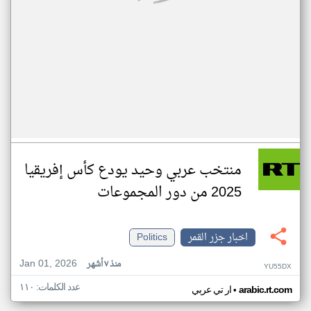
منتخب عربي وحيد يودع كأس إفريقيا
2025 من دور المجموعات
اخبار جزر القمر
Politics
Jan 01, 2026
منذ ٧ أشهر
YU55DX
عدد الكلمات: ١١٠
•
arabic.rt.com
ار تي عربي