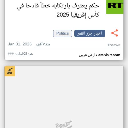
حكم يعترف بارتكابه خطأ فادحا في
كأس إفريقيا 2025
اخبار جزر القمر
Politics
Jan 01, 2026
منذ ٧ أشهر
PG03WV
عدد الكلمات: ٢٢٣
•
arabic.rt.com
ار تي عربي