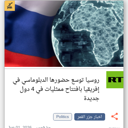
روسيا توسع حضورها الدبلوماسي في
إفريقيا بافتتاح ممثليات في 4 دول
جديدة
اخبار جزر القمر
Politics
Jun 01, 2026