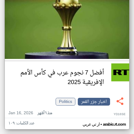
أفضل 7 نجوم عرب في كأس الأمم
الإفريقية 2025
اخبار جزر القمر
Politics
Jan 16, 2026
منذ ٦ أشهر
YD16SE
عدد الكلمات: ١٠٩
•
arabic.rt.com
ار تي عربي