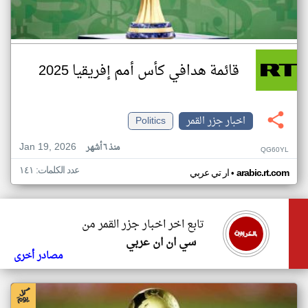
قائمة هدافي كأس أمم إفريقيا 2025
اخبار جزر القمر
Politics
Jan 19, 2026
منذ ٦ أشهر
QG60YL
عدد الكلمات: ١٤١
•
arabic.rt.com
ار تي عربي
تابع اخر اخبار جزر القمر من
سي ان ان عربي
مصادر أخرى