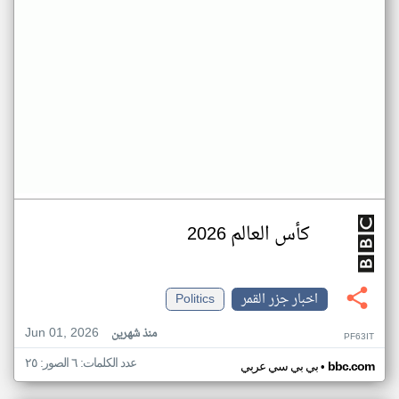
كأس العالم 2026
اخبار جزر القمر
Politics
Jun 01, 2026
منذ شهرين
PF63IT
عدد الكلمات: ٦ الصور: ٢٥
•
bbc.com
بي بي سي عربي