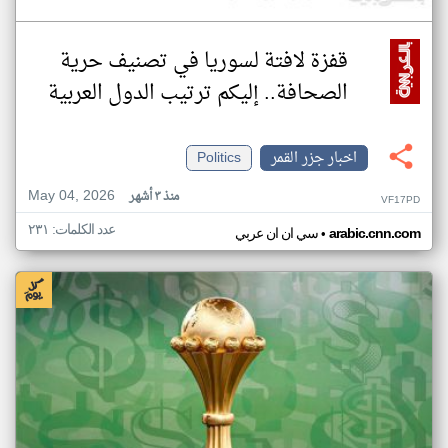
قفزة لافتة لسوريا في تصنيف حرية
الصحافة.. إليكم ترتيب الدول العربية
اخبار جزر القمر
Politics
May 04, 2026
منذ ٣ أشهر
VF17PD
عدد الكلمات: ٢٣١
•
arabic.cnn.com
سي ان ان عربي