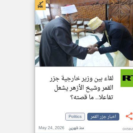
بار جزر القمر من ار تي عربي
لقاء بين وزير خارجية جزر
القمر وشيخ الأزهر يشعل
تفاعلا.. ما قصته؟
اخبار جزر القمر
Politics
May 24, 2026
منذ شهرين
OX58U