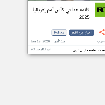
قائمة هدافي كأس أمم إفريقيا
2025
اخبار جزر القمر
Politics
Jan 19, 2026
منذ ٦ أشهر
QG60Y
عدد الكلمات: ١٤١
•
arabic.rt.c
ار تي عربي