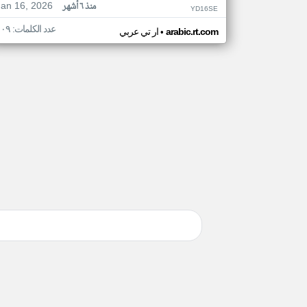
Jan 16, 2026
منذ ٦ أشهر
YD16SE
عدد الكلمات: ١٠٩
•
arabic.rt.com
ار تي عربي