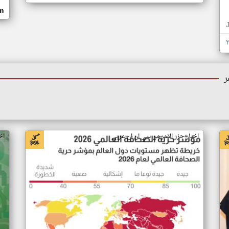
om
ر
اخبار جزر القمر من سي ان ان عربي
اخ