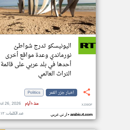
تعبر
المقالات
الموجوده
هنا عن
وجهة
اليونيسكو تدرج شواطئ
نظر
كاتبيها.
نورماندي وعدة مواقع أخرى
أحدها في بلد عربي على قائمة
التراث العالمي
اخبار جزر القمر
Politics
Jul 26, 2026
منذ ١٠ أيام
XJ39DF
عدد الكلمات: ٤١٢
•
arabic.rt.com
ار تي عربي