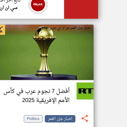
تابع اخر اخب
سي ان ان
اخبار جزر القمر من ار تي عربي
أفضل 7 نجوم عرب في كأس
الأمم الإفريقية 2025
اخبار جزر القمر
Politics