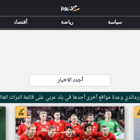
سياسة
رياضة
أقتصاد
أجدد الاخبار
ماندي وعدة مواقع أخرى أحدها في بلد عربي على قائمة التراث العال
اخبار جزر القمر من ار تي عربي
اخ