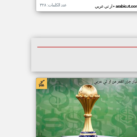
عدد الكلمات: ٣٢٨
•
arabic.rt.c
ار تي عربي
بار جزر القمر من ار تي عربي