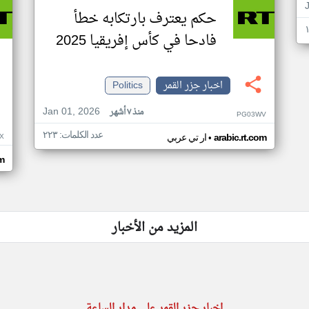
حكم يعترف بارتكابه خطأ
فادحا في كأس إفريقيا 2025
اخبار جزر القمر
Politics
Jan 01, 2026
منذ ٧ أشهر
PG03WV
عدد الكلمات: ٢٢٣
•
X
arabic.rt.com
ار تي عربي
om
المزيد من الأخبار
اخبار جزر القمر على مدار الساعة