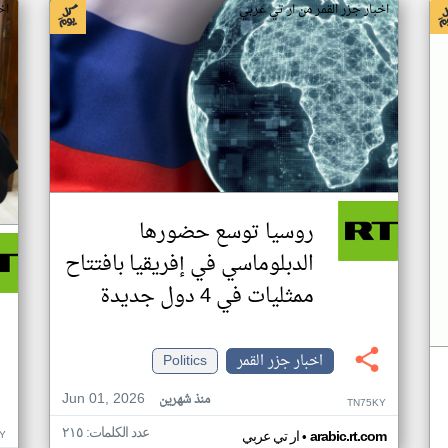
اخبار جزر القمر من ار تي عربي
اخ
روسيا توسع حضورها
الدبلوماسي في إفريقيا بافتتاح
ممثليات في 4 دول جديدة
اخبار جزر القمر
Politics
Jun 01, 2026
منذ شهرين
TN75KY
عدد الكلمات: ٢١٥
•
Y
arabic.rt.com
ار تي عربي