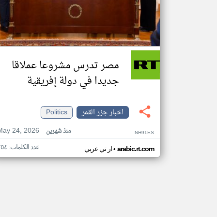
مصر تدرس مشروعا عملاقا
جديدا في دولة إفريقية
اخبار جزر القمر
Politics
May 24, 2026
منذ شهرين
NH91ES
عدد الكلمات: ٢٥٤
•
arabic.rt.com
ار تي عربي