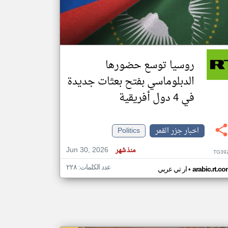
klyoum.com
تغيير الدولة
مصادر الأخبار من جزر القمر
روسيا توسع حضورها
اخبار جزر القمر على مدار الساعة
الدبلوماسي بفتح بعثات جديدة
أهم اخبار جزر القمر العاجلة والمباشرة
في 4 دول أفريقية
اخبار جزر القمر
Politics
Jun 30, 2026
منذ شهر
TG39
عدد الكلمات: ٢٢٨
•
arabic.rt.c
ار تي عربي