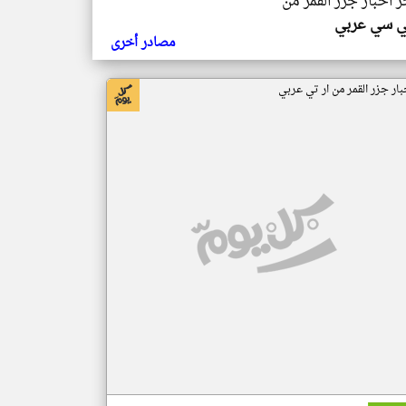
ر اخبار جزر القمر من
ي سي عربي
مصادر أخرى
بار جزر القمر من ار تي عربي