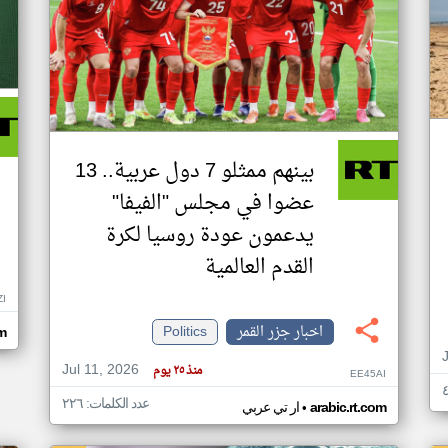
بينهم ممثلو 7 دول عربية.. 13
عضوا في مجلس "الفيفا"
يدعمون عودة روسيا لكرة
القدم العالمية
ZI
اخبار جزر القمر
Politics
om
Jul 11, 2026
منذ ٢٥ يوم
EE45AI
عدد الكلمات: ٢٢٦
•
arabic.rt.com
ار تي عربي