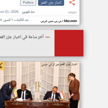
اخبار جزر القمر
Politics
Jun 01, 2026
منذ شهرين
PF63IT
عدد الكلمات: ٦ الصور: ٢٥
•
bbc.com
بي بي سي عربي
أخر ساعة في اخبار جزر القم
اخبار جزر القمر من ار تي عربي