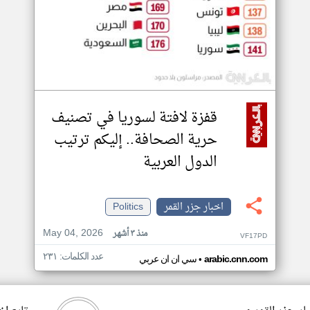
قفزة لافتة لسوريا في تصنيف
حرية الصحافة.. إليكم ترتيب
الدول العربية
اخبار جزر القمر
Politics
May 04, 2026
منذ ٣ أشهر
VF17PD
عدد الكلمات: ٢٣١
•
arabic.cnn.com
سي ان ان عربي