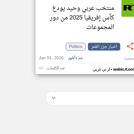
منتخب عربي وحيد يودع
كأس إفريقيا 2025 من دور
المجموعات
اخبار جزر القمر
Politics
Jan 01, 2026
منذ ٧ أشهر
YU55D
عدد الكلمات: ١١٠
•
arabic.rt.c
ار تي عربي