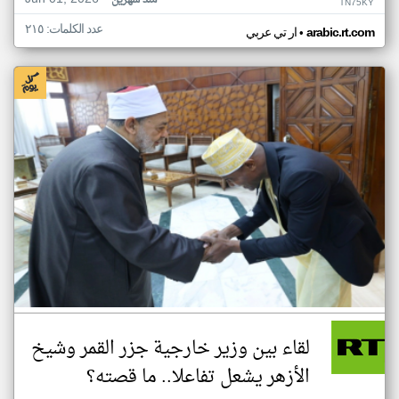
منذ شهرين
TN75KY
عدد الكلمات: ٢١٥
•
arabic.rt.com
ار تي عربي
لقاء بين وزير خارجية جزر القمر وشيخ
الأزهر يشعل تفاعلا.. ما قصته؟