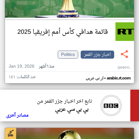
قائمة هدافي كأس أمم إفريقيا 2025
اخبار جزر القمر
Politics
Jan 19, 2026
منذ ٦ أشهر
QG60YL
عدد الكلمات: ١٤١
•
arabic.rt.com
ار تي عربي
تابع اخر اخبار جزر القمر من
بي بي سي عربي
مصادر أخرى