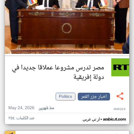
مصر تدرس مشروعا عملاقا جديدا في
دولة إفريقية
اخبار جزر القمر
Politics
May 24, 2026
منذ شهرين
NH91ES
عدد الكلمات: ٢٥٤
•
arabic.rt.com
ار تي عربي