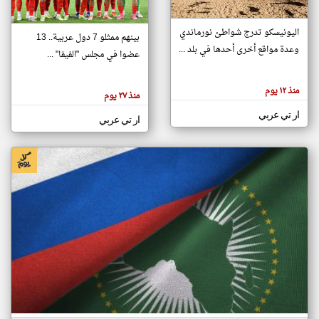
اليونيسكو تدرج شواطئ نورماندي
بينهم ممثلو 7 دول عربية.. 13
klyoum.com
وعدة مواقع أخرى أحدها في بلد ...
تغيير الدولة
عضوا في مجلس "الفيفا" ...
تعبر
مصادر الأخبار من جزر القمر
المقالات
الموجوده
اخبار جزر القمر على مدار الساعة
منذ ١٢ يوم
هنا عن
منذ ٢٧ يوم
وجهة
نظر
أهم اخبار جزر القمر العاجلة والمباشرة
ار تي عربي
كاتبيها.
ار تي عربي