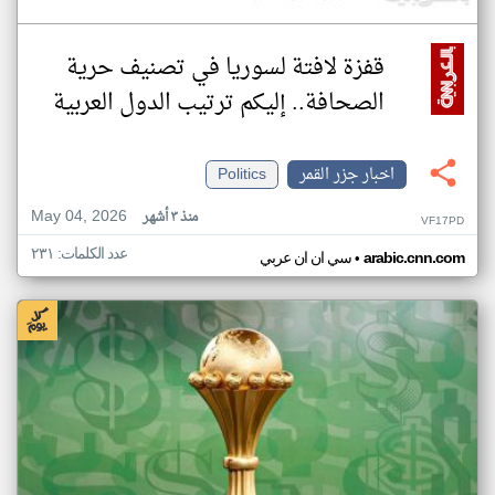
قفزة لافتة لسوريا في تصنيف حرية
الصحافة.. إليكم ترتيب الدول العربية
اخبار جزر القمر
Politics
May 04, 2026
منذ ٣ أشهر
VF17PD
عدد الكلمات: ٢٣١
•
arabic.cnn.com
سي ان ان عربي