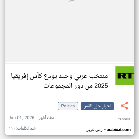
منتخب عربي وحيد يودع كأس إفريقيا
2025 من دور المجموعات
اخبار جزر القمر
Politics
Jan 01, 2026
منذ ٧ أشهر
YU55DX
عدد الكلمات: ١١٠
•
arabic.rt.com
ار تي عربي