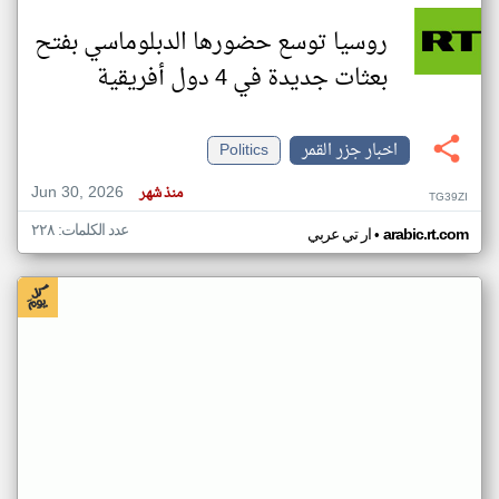
روسيا توسع حضورها الدبلوماسي بفتح
بعثات جديدة في 4 دول أفريقية
اخبار جزر القمر
Politics
Jun 30, 2026
منذ شهر
TG39ZI
عدد الكلمات: ٢٢٨
•
arabic.rt.com
ار تي عربي