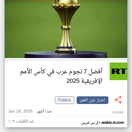
أفضل 7 نجوم عرب في كأس الأمم
الإفريقية 2025
اخبار جزر القمر
Politics
Jan 16, 2026
منذ ٦ أشهر
YD16SE
عدد الكلمات: ١٠٩
•
arabic.rt.com
ار تي عربي