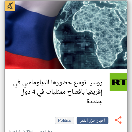
روسيا توسع حضورها الدبلوماسي في
إفريقيا بافتتاح ممثليات في 4 دول
جديدة
اخبار جزر القمر
Politics
Jun 01, 2026