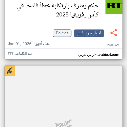
حكم يعترف بارتكابه خطأ فادحا في
كأس إفريقيا 2025
اخبار جزر القمر
Politics
Jan 01, 2026
منذ ٧ أشهر
PG03WV
عدد الكلمات: ٢٢٣
•
arabic.rt.com
ار تي عربي