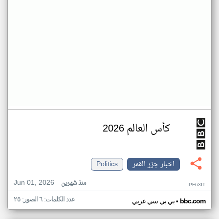
كأس العالم 2026
اخبار جزر القمر
Politics
Jun 01, 2026
منذ شهرين
PF63IT
عدد الكلمات: ٦ الصور: ٢٥
•
bbc.com
بي بي سي عربي