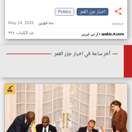
اخبار جزر القمر
Politics
May 24, 2026
منذ شهرين
OX58UY
عدد الكلمات: ٣٢٨
•
arabic.rt.com
ار تي عربي
أخر ساعة في اخبار جزر القمر