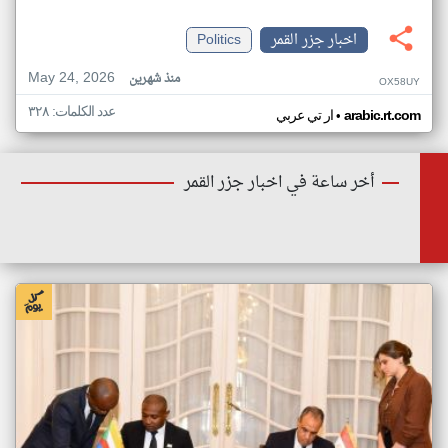
اخبار جزر القمر
Politics
May 24, 2026
منذ شهرين
OX58UY
عدد الكلمات: ٣٢٨
•
arabic.rt.com
ار تي عربي
أخر ساعة في اخبار جزر القمر