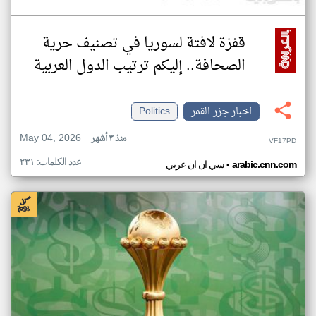
قفزة لافتة لسوريا في تصنيف حرية
الصحافة.. إليكم ترتيب الدول العربية
اخبار جزر القمر
Politics
May 04, 2026
منذ ٣ أشهر
VF17PD
عدد الكلمات: ٢٣١
•
arabic.cnn.com
سي ان ان عربي