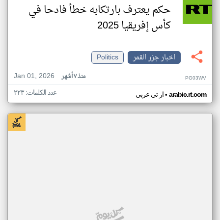
حكم يعترف بارتكابه خطأ فادحا في
كأس إفريقيا 2025
اخبار جزر القمر
Politics
Jan 01, 2026
منذ ٧ أشهر
PG03WV
عدد الكلمات: ٢٢٣
•
arabic.rt.com
ار تي عربي