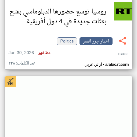
روسيا توسع حضورها الدبلوماسي بفتح
بعثات جديدة في 4 دول أفريقية
اخبار جزر القمر
Politics
Jun 30, 2026
منذ شهر
TG39ZI
عدد الكلمات: ٢٢٨
•
arabic.rt.com
ار تي عربي