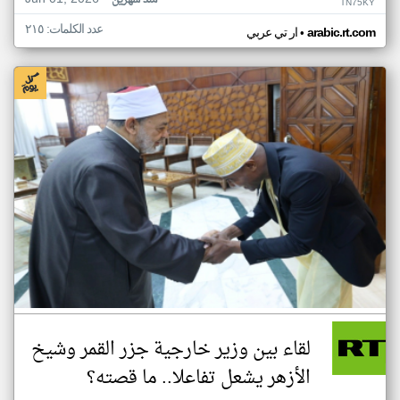
منذ شهرين
TN75KY
عدد الكلمات: ٢١٥
•
arabic.rt.com
ار تي عربي
لقاء بين وزير خارجية جزر القمر وشيخ
الأزهر يشعل تفاعلا.. ما قصته؟