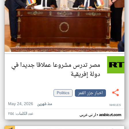
مصر تدرس مشروعا عملاقا جديدا في
دولة إفريقية
اخبار جزر القمر
Politics
May 24, 2026
منذ شهرين
NH91ES
عدد الكلمات: ٢٥٤
•
arabic.rt.com
ار تي عربي