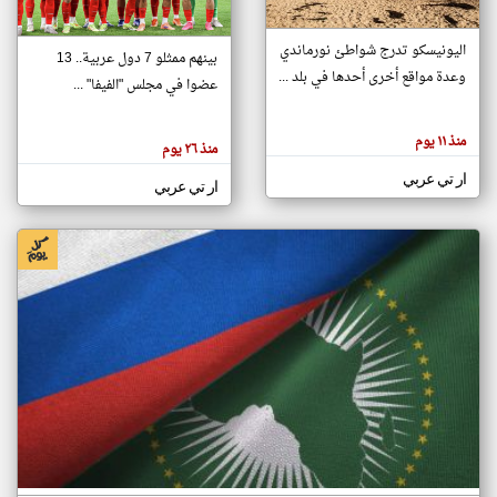
اليونيسكو تدرج شواطئ نورماندي
بينهم ممثلو 7 دول عربية.. 13
klyoum.com
وعدة مواقع أخرى أحدها في بلد ...
تغيير الدولة
عضوا في مجلس "الفيفا" ...
تعبر
مصادر الأخبار من جزر القمر
المقالات
الموجوده
اخبار جزر القمر على مدار الساعة
منذ ١١ يوم
هنا عن
منذ ٢٦ يوم
وجهة
نظر
أهم اخبار جزر القمر العاجلة والمباشرة
ار تي عربي
كاتبيها.
ار تي عربي