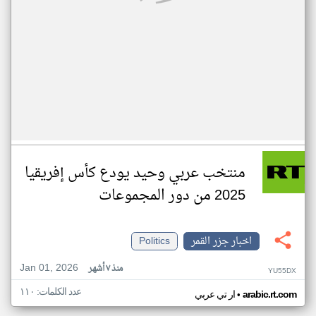
منتخب عربي وحيد يودع كأس إفريقيا
2025 من دور المجموعات
اخبار جزر القمر
Politics
Jan 01, 2026
منذ ٧ أشهر
YU55DX
عدد الكلمات: ١١٠
•
arabic.rt.com
ار تي عربي