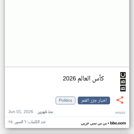
كأس العالم 2026
اخبار جزر القمر
Politics
Jun 01, 2026
منذ شهرين
PF63IT
عدد الكلمات: ٦ الصور: ٢٥
•
bbc.com
بي بي سي عربي