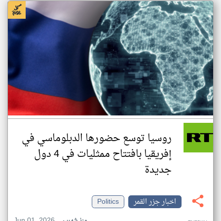
روسيا توسع حضورها الدبلوماسي في
إفريقيا بافتتاح ممثليات في 4 دول
جديدة
اخبار جزر القمر
Politics
Jun 01, 2026