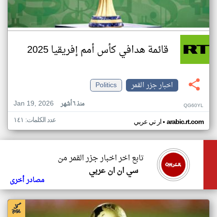
قائمة هدافي كأس أمم إفريقيا 2025
اخبار جزر القمر
Politics
Jan 19, 2026
منذ ٦ أشهر
QG60YL
عدد الكلمات: ١٤١
•
arabic.rt.com
ار تي عربي
تابع اخر اخبار جزر القمر من
سي ان ان عربي
مصادر أخرى