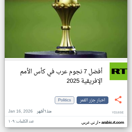
أفضل 7 نجوم عرب في كأس الأمم
الإفريقية 2025
اخبار جزر القمر
Politics
Jan 16, 2026
منذ ٦ أشهر
YD16SE
عدد الكلمات: ١٠٩
•
arabic.rt.com
ار تي عربي