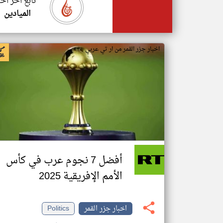
تابع اخر اخب
الميادين
اخبار جزر القمر من ار تي عربي
أفضل 7 نجوم عرب في كأس
الأمم الإفريقية 2025
اخبار جزر القمر
Politics