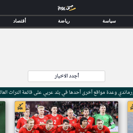
سياسة
رياضة
أقتصاد
أجدد الاخبار
ماندي وعدة مواقع أخرى أحدها في بلد عربي على قائمة التراث العال
اخبار جزر القمر من ار تي عربي
اخ