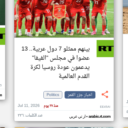
بينهم ممثلو 7 دول عربية.. 13
عضوا في مجلس "الفيفا"
يدعمون عودة روسيا لكرة
القدم العالمية
ZI
اخبار جزر القمر
Politics
om
Jul 11, 2026
منذ ٢٧ يوم
EE45AI
عدد الكلمات: ٢٢٦
•
arabic.rt.com
ار تي عربي