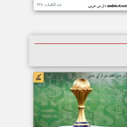
عدد الكلمات: ٣٢٨
•
arabic.rt.c
ار تي عربي
بار جزر القمر من ار تي عربي