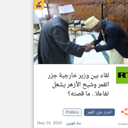
بار جزر القمر من ار تي عربي
لقاء بين وزير خارجية جزر
القمر وشيخ الأزهر يشعل
تفاعلا.. ما قصته؟
اخبار جزر القمر
Politics
May 24, 2026
منذ شهرين
OX58U