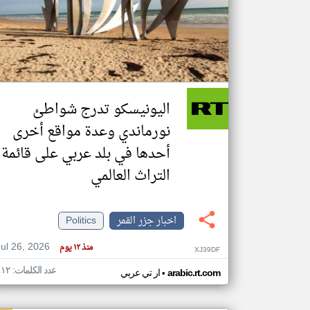
تعبر
المقالات
الموجوده
هنا عن
وجهة
اليونيسكو تدرج شواطئ
نظر
كاتبيها.
نورماندي وعدة مواقع أخرى
أحدها في بلد عربي على قائمة
التراث العالمي
اخبار جزر القمر
Politics
Jul 26, 2026
منذ ١٢ يوم
XJ39DF
عدد الكلمات: ٤١٢
•
arabic.rt.com
ار تي عربي