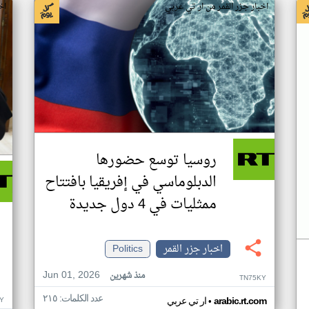
اخبار جزر القمر من ار تي عربي
اخ
روسيا توسع حضورها
الدبلوماسي في إفريقيا بافتتاح
ممثليات في 4 دول جديدة
اخبار جزر القمر
Politics
Jun 01, 2026
منذ شهرين
TN75KY
عدد الكلمات: ٢١٥
•
Y
arabic.rt.com
ار تي عربي