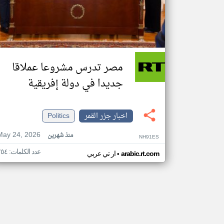
مصر تدرس مشروعا عملاقا
جديدا في دولة إفريقية
اخبار جزر القمر
Politics
May 24, 2026
منذ شهرين
NH91ES
عدد الكلمات: ٢٥٤
•
arabic.rt.com
ار تي عربي