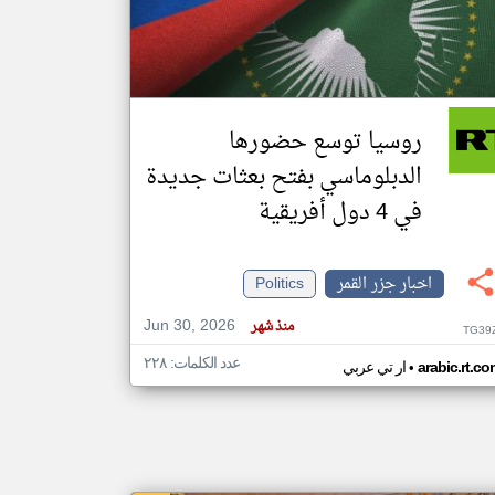
klyoum.com
تغيير الدولة
مصادر الأخبار من جزر القمر
روسيا توسع حضورها
اخبار جزر القمر على مدار الساعة
الدبلوماسي بفتح بعثات جديدة
أهم اخبار جزر القمر العاجلة والمباشرة
في 4 دول أفريقية
اخبار جزر القمر
Politics
Jun 30, 2026
منذ شهر
TG39
عدد الكلمات: ٢٢٨
•
arabic.rt.c
ار تي عربي