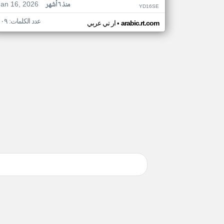
Jan 16, 2026
منذ ٦ أشهر
YD16SE
عدد الكلمات: ١٠٩
•
arabic.rt.com
ار تي عربي