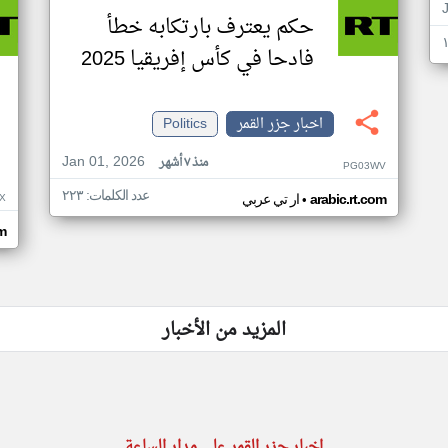
حكم يعترف بارتكابه خطأ
فادحا في كأس إفريقيا 2025
اخبار جزر القمر
Politics
Jan 01, 2026
منذ ٧ أشهر
PG03WV
عدد الكلمات: ٢٢٣
•
X
arabic.rt.com
ار تي عربي
om
المزيد من الأخبار
اخبار جزر القمر على مدار الساعة