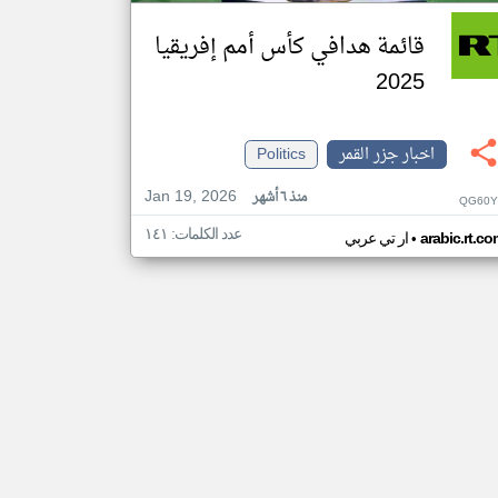
قائمة هدافي كأس أمم إفريقيا
2025
اخبار جزر القمر
Politics
Jan 19, 2026
منذ ٦ أشهر
QG60Y
عدد الكلمات: ١٤١
•
arabic.rt.c
ار تي عربي