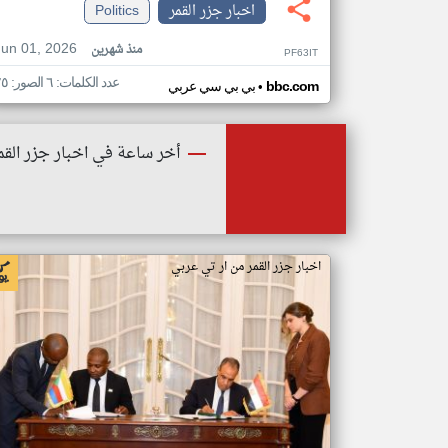
اخبار جزر القمر
Politics
Jun 01, 2026
منذ شهرين
PF63IT
عدد الكلمات: ٦ الصور: ٢٥
•
bbc.com
بي بي سي عربي
أخر ساعة في اخبار جزر القم
اخبار جزر القمر من ار تي عربي