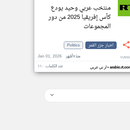
منتخب عربي وحيد يودع
كأس إفريقيا 2025 من دور
المجموعات
اخبار جزر القمر
Politics
Jan 01, 2026
منذ ٧ أشهر
YU55D
عدد الكلمات: ١١٠
•
arabic.rt.c
ار تي عربي