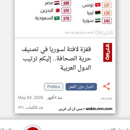
قفزة لافتة لسوريا في تصنيف
حرية الصحافة.. إليكم ترتيب
الدول العربية
اخبار جزر القمر
Politics
May 04, 2026
منذ ٣ أشهر
VF17PD
عدد الكلمات: ٢٣١
•
arabic.cnn.com
سي ان ان عربي