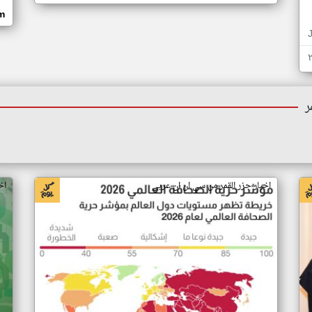
om
ر
اخبار جزر القمر من سي ان ان عربي
اخ