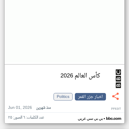
كأس العالم 2026
اخبار جزر القمر
Politics
Jun 01, 2026
منذ شهرين
PF63IT
عدد الكلمات: ٦ الصور: ٢٥
•
bbc.com
بي بي سي عربي