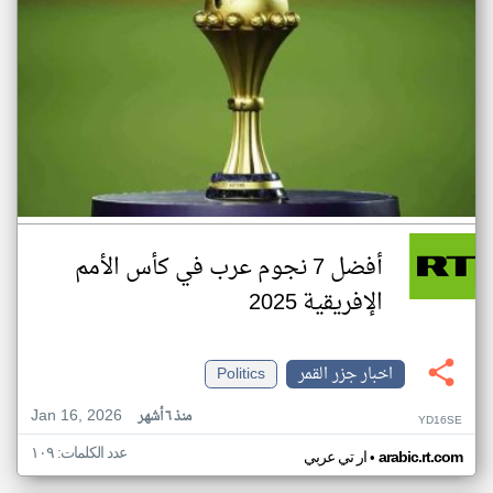
أفضل 7 نجوم عرب في كأس الأمم
الإفريقية 2025
اخبار جزر القمر
Politics
Jan 16, 2026
منذ ٦ أشهر
YD16SE
عدد الكلمات: ١٠٩
•
arabic.rt.com
ار تي عربي