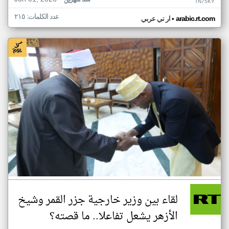
منذ شهرين
TN75KY
عدد الكلمات: ٢١٥
•
arabic.rt.com
ار تي عربي
لقاء بين وزير خارجية جزر القمر وشيخ
الأزهر يشعل تفاعلا.. ما قصته؟