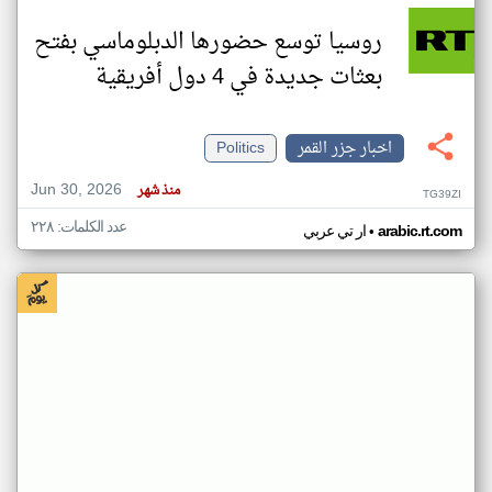
روسيا توسع حضورها الدبلوماسي بفتح
بعثات جديدة في 4 دول أفريقية
اخبار جزر القمر
Politics
Jun 30, 2026
منذ شهر
TG39ZI
عدد الكلمات: ٢٢٨
•
arabic.rt.com
ار تي عربي