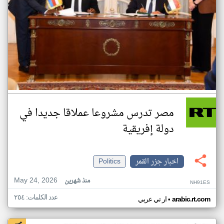
مصر تدرس مشروعا عملاقا جديدا في
دولة إفريقية
اخبار جزر القمر
Politics
May 24, 2026
منذ شهرين
NH91ES
عدد الكلمات: ٢٥٤
•
arabic.rt.com
ار تي عربي