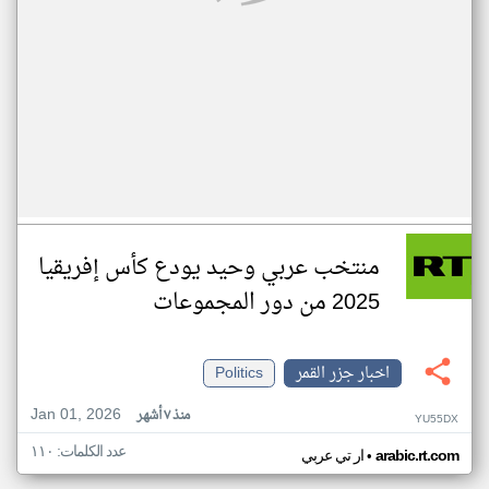
منتخب عربي وحيد يودع كأس إفريقيا
2025 من دور المجموعات
اخبار جزر القمر
Politics
Jan 01, 2026
منذ ٧ أشهر
YU55DX
عدد الكلمات: ١١٠
•
arabic.rt.com
ار تي عربي