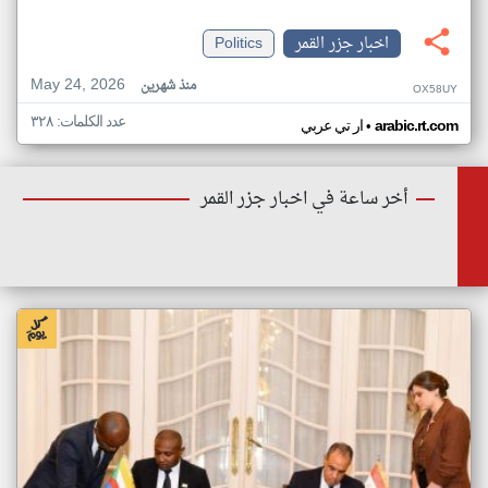
اخبار جزر القمر
Politics
May 24, 2026
منذ شهرين
OX58UY
عدد الكلمات: ٣٢٨
•
arabic.rt.com
ار تي عربي
أخر ساعة في اخبار جزر القمر