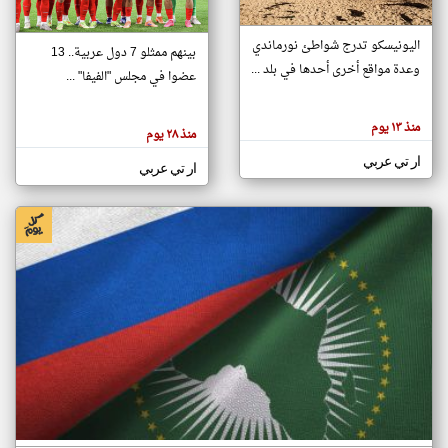
اليونيسكو تدرج شواطئ نورماندي
بينهم ممثلو 7 دول عربية.. 13
klyoum.com
وعدة مواقع أخرى أحدها في بلد ...
تغيير الدولة
عضوا في مجلس "الفيفا" ...
تعبر
مصادر الأخبار من جزر القمر
المقالات
الموجوده
اخبار جزر القمر على مدار الساعة
منذ ١٣ يوم
هنا عن
منذ ٢٨ يوم
وجهة
نظر
أهم اخبار جزر القمر العاجلة والمباشرة
ار تي عربي
كاتبيها.
ار تي عربي