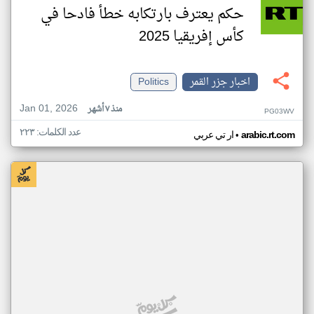
حكم يعترف بارتكابه خطأ فادحا في
كأس إفريقيا 2025
اخبار جزر القمر
Politics
Jan 01, 2026
منذ ٧ أشهر
PG03WV
عدد الكلمات: ٢٢٣
•
arabic.rt.com
ار تي عربي