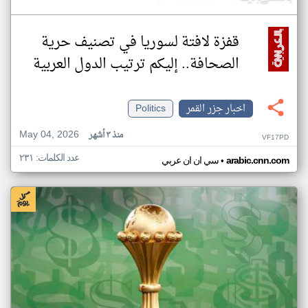
قفزة لافتة لسوريا في تصنيف حرية
الصحافة.. إليكم ترتيب الدول العربية
اخبار جزر القمر
Politics
May 04, 2026
منذ ٣ أشهر
VF17PD
عدد الكلمات: ٢٣١
•
arabic.cnn.com
سي ان ان عربي