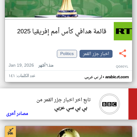
قائمة هدافي كأس أمم إفريقيا 2025
اخبار جزر القمر
Politics
Jan 19, 2026
منذ ٦ أشهر
QG60YL
عدد الكلمات: ١٤١
•
arabic.rt.com
ار تي عربي
تابع اخر اخبار جزر القمر من
بي بي سي عربي
مصادر أخرى