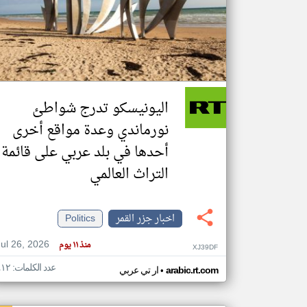
تعبر
المقالات
الموجوده
هنا عن
وجهة
اليونيسكو تدرج شواطئ
نظر
كاتبيها.
نورماندي وعدة مواقع أخرى
أحدها في بلد عربي على قائمة
التراث العالمي
اخبار جزر القمر
Politics
Jul 26, 2026
منذ ١١ يوم
XJ39DF
عدد الكلمات: ٤١٢
•
arabic.rt.com
ار تي عربي