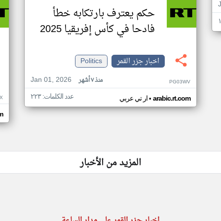
حكم يعترف بارتكابه خطأ
فادحا في كأس إفريقيا 2025
اخبار جزر القمر
Politics
Jan 01, 2026
منذ ٧ أشهر
PG03WV
عدد الكلمات: ٢٢٣
•
X
arabic.rt.com
ار تي عربي
om
المزيد من الأخبار
اخبار جزر القمر على مدار الساعة