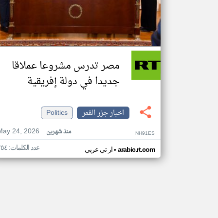
مصر تدرس مشروعا عملاقا
جديدا في دولة إفريقية
اخبار جزر القمر
Politics
May 24, 2026
منذ شهرين
NH91ES
عدد الكلمات: ٢٥٤
•
arabic.rt.com
ار تي عربي