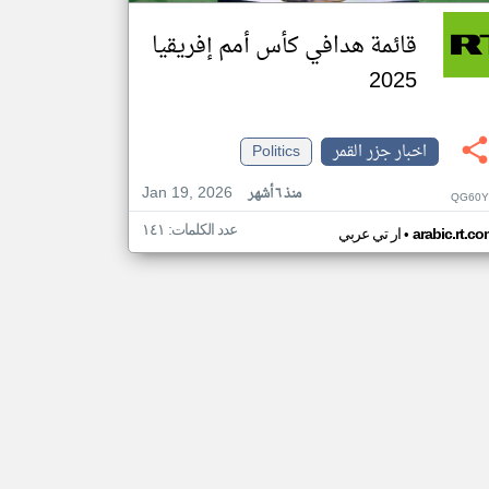
قائمة هدافي كأس أمم إفريقيا
2025
اخبار جزر القمر
Politics
Jan 19, 2026
منذ ٦ أشهر
QG60Y
عدد الكلمات: ١٤١
•
arabic.rt.c
ار تي عربي