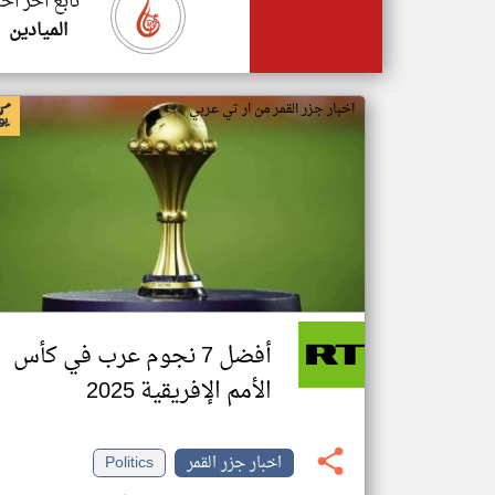
تابع اخر اخب
الميادين
اخبار جزر القمر من ار تي عربي
أفضل 7 نجوم عرب في كأس
الأمم الإفريقية 2025
اخبار جزر القمر
Politics