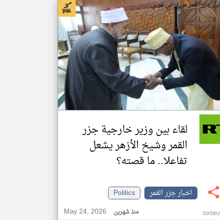
بار جزر القمر من ار تي عربي
لقاء بين وزير خارجية جزر
القمر وشيخ الأزهر يشعل
تفاعلا.. ما قصته؟
اخبار جزر القمر
Politics
May 24, 2026
منذ شهرين
OX58U