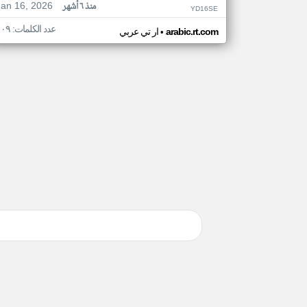
Jan 16, 2026
منذ ٦ أشهر
YD16SE
عدد الكلمات: ١٠٩
•
arabic.rt.com
ار تي عربي