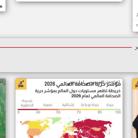
om
ر
اخبار جزر القمر من سي ان ان عربي
اخ