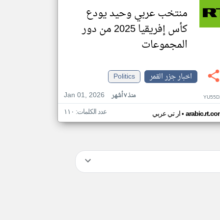
منتخب عربي وحيد يودع
كأس إفريقيا 2025 من دور
المجموعات
اخبار جزر القمر
Politics
Jan 01, 2026
منذ ٧ أشهر
YU55D
عدد الكلمات: ١١٠
•
arabic.rt.c
ار تي عربي