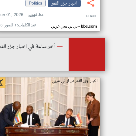
اخبار جزر القمر
Politics
Jun 01, 2026
منذ شهرين
PF63IT
عدد الكلمات: ٦ الصور: ٢٥
•
bbc.com
بي بي سي عربي
أخر ساعة في اخبار جزر القم
اخبار جزر القمر من ار تي عربي