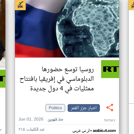
اخبار جزر القمر من ار تي عربي
اخ
روسيا توسع حضورها
الدبلوماسي في إفريقيا بافتتاح
ممثليات في 4 دول جديدة
اخبار جزر القمر
Politics
Jun 01, 2026
منذ شهرين
TN75KY
عدد الكلمات: ٢١٥
•
Y
arabic.rt.com
ار تي عربي