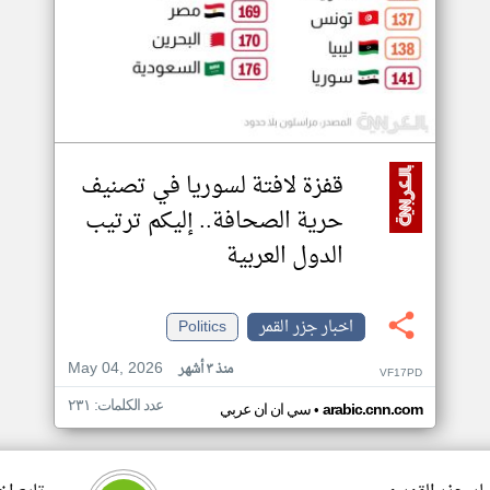
قفزة لافتة لسوريا في تصنيف
حرية الصحافة.. إليكم ترتيب
الدول العربية
اخبار جزر القمر
Politics
May 04, 2026
منذ ٣ أشهر
VF17PD
عدد الكلمات: ٢٣١
•
arabic.cnn.com
سي ان ان عربي