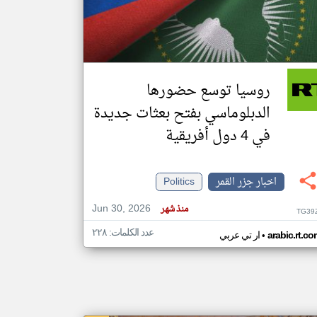
klyoum.com
تغيير الدولة
مصادر الأخبار من جزر القمر
روسيا توسع حضورها
اخبار جزر القمر على مدار الساعة
الدبلوماسي بفتح بعثات جديدة
أهم اخبار جزر القمر العاجلة والمباشرة
في 4 دول أفريقية
اخبار جزر القمر
Politics
Jun 30, 2026
منذ شهر
TG39
عدد الكلمات: ٢٢٨
•
arabic.rt.c
ار تي عربي