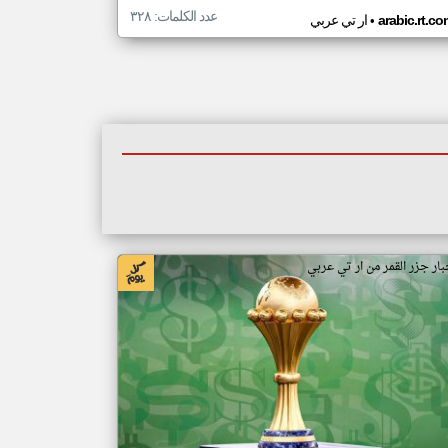
عدد الكلمات: ٣٢٨
•
arabic.rt.c
ار تي عربي
بار جزر القمر من ار تي عربي