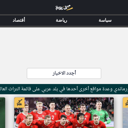
سياسة
رياضة
أقتصاد
أجدد الاخبار
ماندي وعدة مواقع أخرى أحدها في بلد عربي على قائمة التراث العال
اخبار جزر القمر من ار تي عربي
اخ