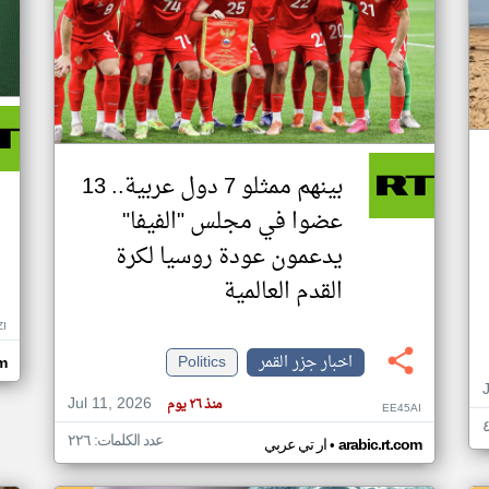
بينهم ممثلو 7 دول عربية.. 13
عضوا في مجلس "الفيفا"
يدعمون عودة روسيا لكرة
القدم العالمية
ZI
اخبار جزر القمر
Politics
om
Jul 11, 2026
منذ ٢٦ يوم
EE45AI
عدد الكلمات: ٢٢٦
•
arabic.rt.com
ار تي عربي