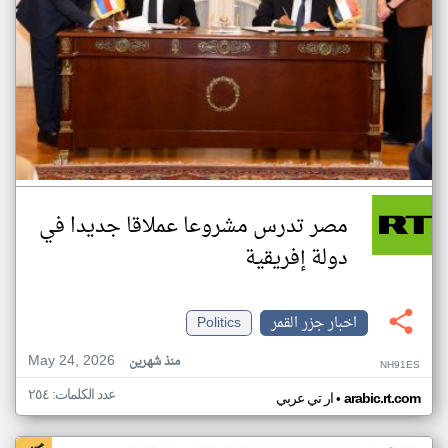
مصر تدرس مشروعا عملاقا جديدا في
دولة إفريقية
اخبار جزر القمر
Politics
May 24, 2026
منذ شهرين
NH91ES
عدد الكلمات: ٢٥٤
•
arabic.rt.com
ار تي عربي