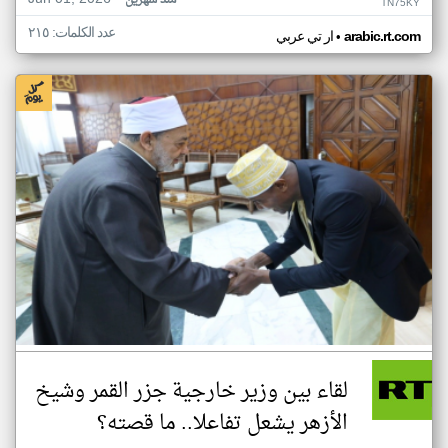
منذ شهرين
TN75KY
عدد الكلمات: ٢١٥
•
arabic.rt.com
ار تي عربي
لقاء بين وزير خارجية جزر القمر وشيخ
الأزهر يشعل تفاعلا.. ما قصته؟