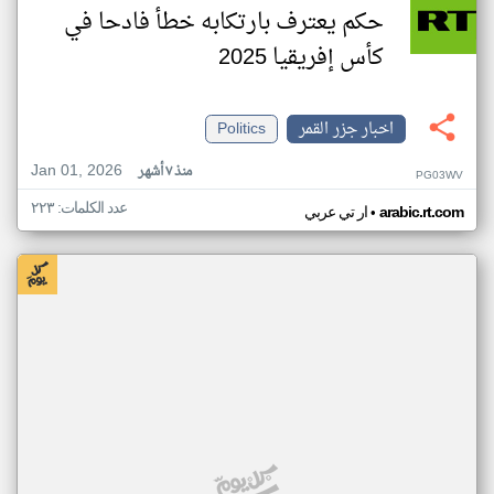
حكم يعترف بارتكابه خطأ فادحا في
كأس إفريقيا 2025
اخبار جزر القمر
Politics
Jan 01, 2026
منذ ٧ أشهر
PG03WV
عدد الكلمات: ٢٢٣
•
arabic.rt.com
ار تي عربي