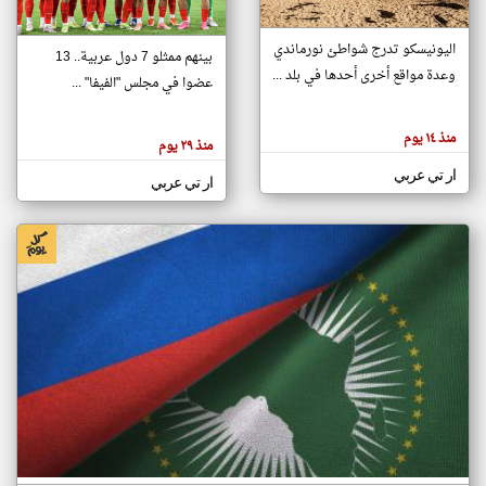
اليونيسكو تدرج شواطئ نورماندي
بينهم ممثلو 7 دول عربية.. 13
klyoum.com
وعدة مواقع أخرى أحدها في بلد ...
تغيير الدولة
عضوا في مجلس "الفيفا" ...
تعبر
مصادر الأخبار من جزر القمر
المقالات
الموجوده
اخبار جزر القمر على مدار الساعة
منذ ١٤ يوم
هنا عن
منذ ٢٩ يوم
وجهة
نظر
أهم اخبار جزر القمر العاجلة والمباشرة
ار تي عربي
كاتبيها.
ار تي عربي