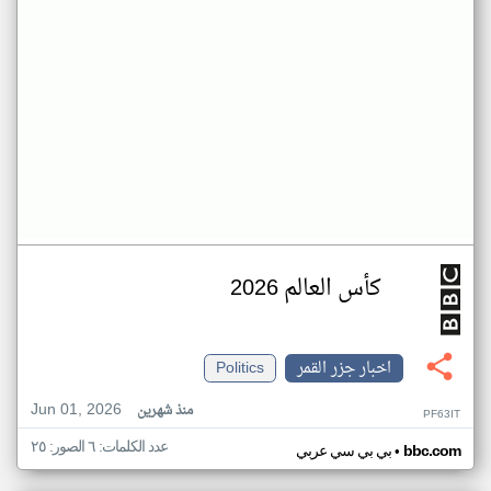
كأس العالم 2026
اخبار جزر القمر
Politics
Jun 01, 2026
منذ شهرين
PF63IT
عدد الكلمات: ٦ الصور: ٢٥
•
bbc.com
بي بي سي عربي