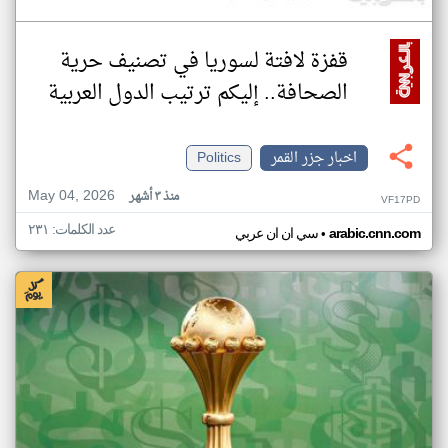
قفزة لافتة لسوريا في تصنيف حرية
الصحافة.. إليكم ترتيب الدول العربية
اخبار جزر القمر
Politics
May 04, 2026
منذ ٣ أشهر
VF17PD
عدد الكلمات: ٢٣١
•
arabic.cnn.com
سي ان ان عربي