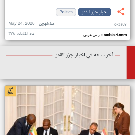
اخبار جزر القمر
Politics
May 24, 2026
منذ شهرين
OX58UY
عدد الكلمات: ٣٢٨
•
arabic.rt.com
ار تي عربي
أخر ساعة في اخبار جزر القمر