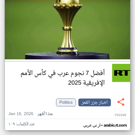
أفضل 7 نجوم عرب في كأس الأمم
الإفريقية 2025
اخبار جزر القمر
Politics
Jan 16, 2026
منذ ٦ أشهر
YD16SE
عدد الكلمات: ١٠٩
•
arabic.rt.com
ار تي عربي