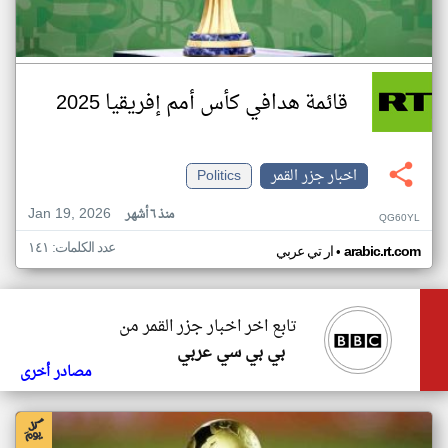
قائمة هدافي كأس أمم إفريقيا 2025
اخبار جزر القمر
Politics
Jan 19, 2026
منذ ٦ أشهر
QG60YL
عدد الكلمات: ١٤١
•
arabic.rt.com
ار تي عربي
تابع اخر اخبار جزر القمر من
بي بي سي عربي
مصادر أخرى