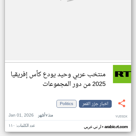
منتخب عربي وحيد يودع كأس إفريقيا
2025 من دور المجموعات
اخبار جزر القمر
Politics
Jan 01, 2026
منذ ٧ أشهر
YU55DX
عدد الكلمات: ١١٠
•
arabic.rt.com
ار تي عربي