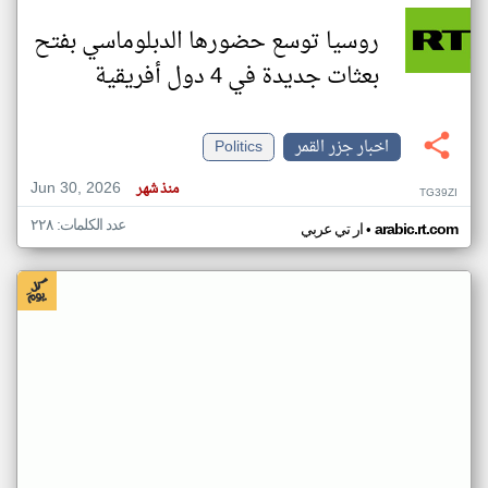
روسيا توسع حضورها الدبلوماسي بفتح
بعثات جديدة في 4 دول أفريقية
اخبار جزر القمر
Politics
Jun 30, 2026
منذ شهر
TG39ZI
عدد الكلمات: ٢٢٨
•
arabic.rt.com
ار تي عربي