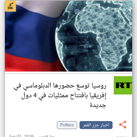
روسيا توسع حضورها الدبلوماسي في
إفريقيا بافتتاح ممثليات في 4 دول
جديدة
اخبار جزر القمر
Politics
Jun 01, 2026