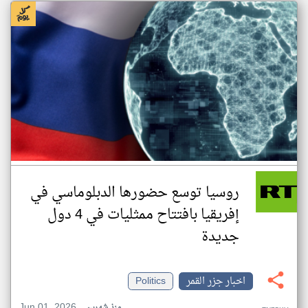
روسيا توسع حضورها الدبلوماسي في
إفريقيا بافتتاح ممثليات في 4 دول
جديدة
اخبار جزر القمر
Politics
Jun 01, 2026