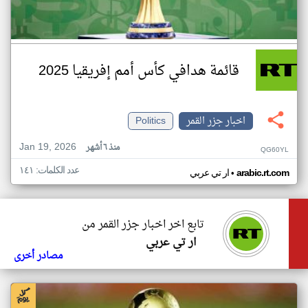
قائمة هدافي كأس أمم إفريقيا 2025
اخبار جزر القمر
Politics
Jan 19, 2026
منذ ٦ أشهر
QG60YL
عدد الكلمات: ١٤١
•
arabic.rt.com
ار تي عربي
تابع اخر اخبار جزر القمر من
ار تي عربي
مصادر أخرى