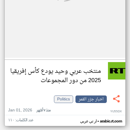
منتخب عربي وحيد يودع كأس إفريقيا
2025 من دور المجموعات
اخبار جزر القمر
Politics
Jan 01, 2026
منذ ٧ أشهر
YU55DX
عدد الكلمات: ١١٠
•
arabic.rt.com
ار تي عربي