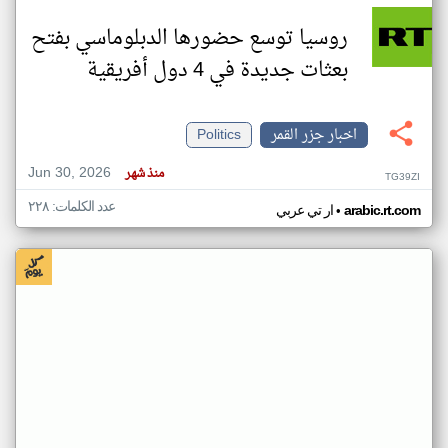
روسيا توسع حضورها الدبلوماسي بفتح
بعثات جديدة في 4 دول أفريقية
اخبار جزر القمر
Politics
Jun 30, 2026
منذ شهر
TG39ZI
عدد الكلمات: ٢٢٨
•
arabic.rt.com
ار تي عربي