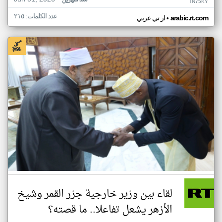
منذ شهرين
TN75KY
عدد الكلمات: ٢١٥
•
arabic.rt.com
ار تي عربي
لقاء بين وزير خارجية جزر القمر وشيخ
الأزهر يشعل تفاعلا.. ما قصته؟