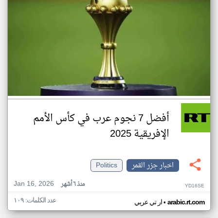
أفضل 7 نجوم عرب في كأس الأمم
الإفريقية 2025
اخبار جزر القمر
Politics
Jan 16, 2026
منذ ٦ أشهر
YD16SE
عدد الكلمات: ١٠٩
•
arabic.rt.com
ار تي عربي