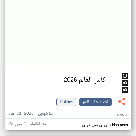
كأس العالم 2026
اخبار جزر القمر
Politics
Jun 01, 2026
منذ شهرين
PF63IT
عدد الكلمات: ٦ الصور: ٢٥
•
bbc.com
بي بي سي عربي