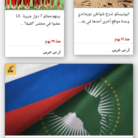
اليونيسكو تدرج شواطئ نورماندي
بينهم ممثلو 7 دول عربية.. 13
klyoum.com
وعدة مواقع أخرى أحدها في بلد ...
تغيير الدولة
عضوا في مجلس "الفيفا" ...
تعبر
مصادر الأخبار من جزر القمر
المقالات
الموجوده
اخبار جزر القمر على مدار الساعة
منذ ١٢ يوم
هنا عن
منذ ٢٧ يوم
وجهة
نظر
أهم اخبار جزر القمر العاجلة والمباشرة
ار تي عربي
كاتبيها.
ار تي عربي