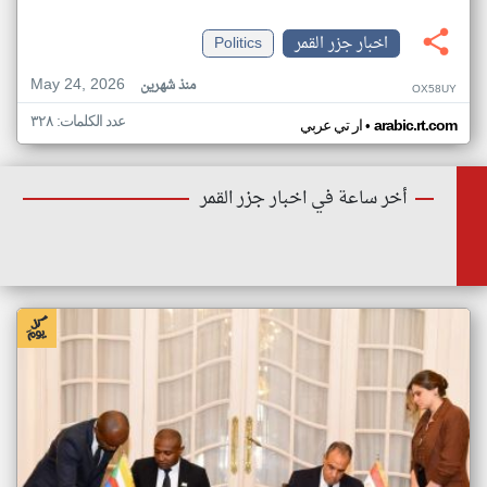
اخبار جزر القمر
Politics
May 24, 2026
منذ شهرين
OX58UY
عدد الكلمات: ٣٢٨
•
arabic.rt.com
ار تي عربي
أخر ساعة في اخبار جزر القمر