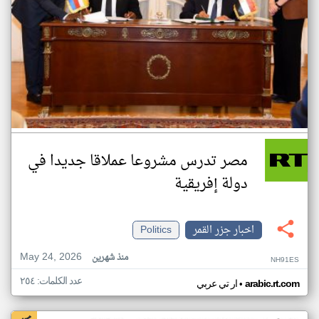
مصر تدرس مشروعا عملاقا جديدا في
دولة إفريقية
اخبار جزر القمر
Politics
May 24, 2026
منذ شهرين
NH91ES
عدد الكلمات: ٢٥٤
•
arabic.rt.com
ار تي عربي