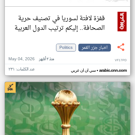
قفزة لافتة لسوريا في تصنيف حرية
الصحافة.. إليكم ترتيب الدول العربية
اخبار جزر القمر
Politics
May 04, 2026
منذ ٣ أشهر
VF17PD
عدد الكلمات: ٢٣١
•
arabic.cnn.com
سي ان ان عربي