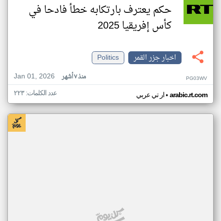
حكم يعترف بارتكابه خطأ فادحا في
كأس إفريقيا 2025
اخبار جزر القمر
Politics
Jan 01, 2026
منذ ٧ أشهر
PG03WV
عدد الكلمات: ٢٢٣
•
arabic.rt.com
ار تي عربي