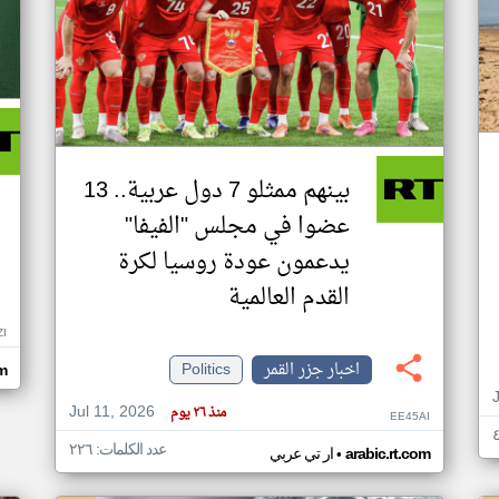
بينهم ممثلو 7 دول عربية.. 13
عضوا في مجلس "الفيفا"
يدعمون عودة روسيا لكرة
القدم العالمية
ZI
اخبار جزر القمر
Politics
om
Jul 11, 2026
منذ ٢٦ يوم
EE45AI
عدد الكلمات: ٢٢٦
•
arabic.rt.com
ار تي عربي