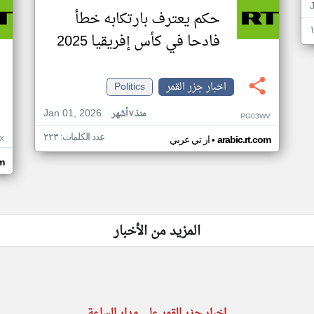
حكم يعترف بارتكابه خطأ
فادحا في كأس إفريقيا 2025
اخبار جزر القمر
Politics
Jan 01, 2026
منذ ٧ أشهر
PG03WV
عدد الكلمات: ٢٢٣
•
X
arabic.rt.com
ار تي عربي
om
المزيد من الأخبار
اخبار جزر القمر على مدار الساعة