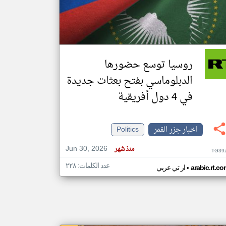
klyoum.com
تغيير الدولة
مصادر الأخبار من جزر القمر
روسيا توسع حضورها
اخبار جزر القمر على مدار الساعة
الدبلوماسي بفتح بعثات جديدة
أهم اخبار جزر القمر العاجلة والمباشرة
في 4 دول أفريقية
اخبار جزر القمر
Politics
Jun 30, 2026
منذ شهر
TG39
عدد الكلمات: ٢٢٨
•
arabic.rt.c
ار تي عربي