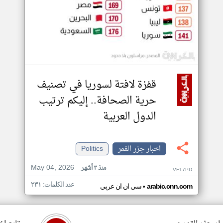
قفزة لافتة لسوريا في تصنيف
حرية الصحافة.. إليكم ترتيب
الدول العربية
اخبار جزر القمر
Politics
May 04, 2026
منذ ٣ أشهر
VF17PD
عدد الكلمات: ٢٣١
•
arabic.cnn.com
سي ان ان عربي