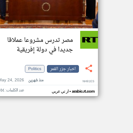
مصر تدرس مشروعا عملاقا
جديدا في دولة إفريقية
اخبار جزر القمر
Politics
May 24, 2026
منذ شهرين
NH91ES
عدد الكلمات: ٢٥٤
•
arabic.rt.com
ار تي عربي