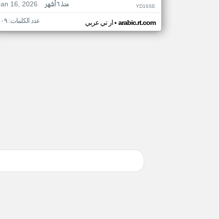
Jan 16, 2026
منذ ٦ أشهر
YD16SE
عدد الكلمات: ١٠٩
•
arabic.rt.com
ار تي عربي