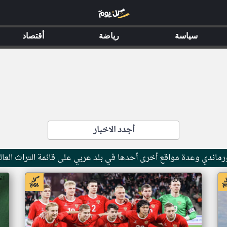
سياسة
رياضة
أقتصاد
أجدد الاخبار
ماندي وعدة مواقع أخرى أحدها في بلد عربي على قائمة التراث العال
اخبار جزر القمر من ار تي عربي
اخ