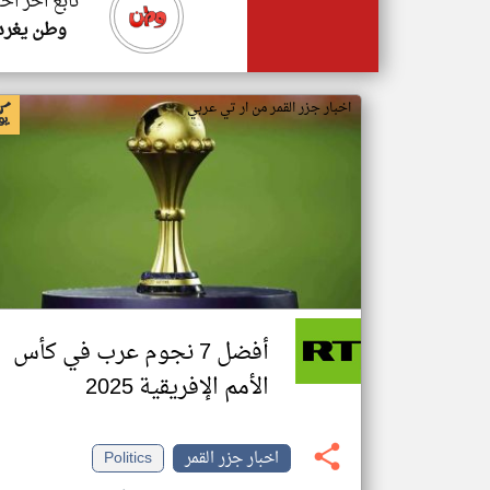
تابع اخر اخب
وطن يغرد
اخبار جزر القمر من ار تي عربي
أفضل 7 نجوم عرب في كأس
الأمم الإفريقية 2025
اخبار جزر القمر
Politics