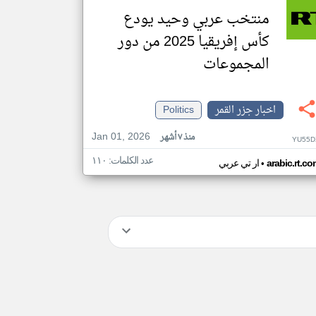
منتخب عربي وحيد يودع
كأس إفريقيا 2025 من دور
المجموعات
اخبار جزر القمر
Politics
Jan 01, 2026
منذ ٧ أشهر
YU55D
عدد الكلمات: ١١٠
•
arabic.rt.c
ار تي عربي