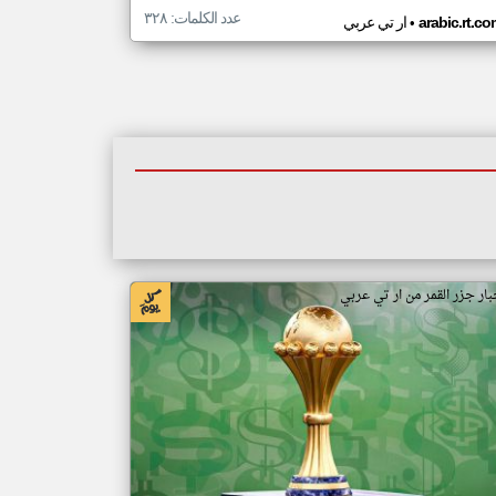
عدد الكلمات: ٣٢٨
•
arabic.rt.c
ار تي عربي
بار جزر القمر من ار تي عربي