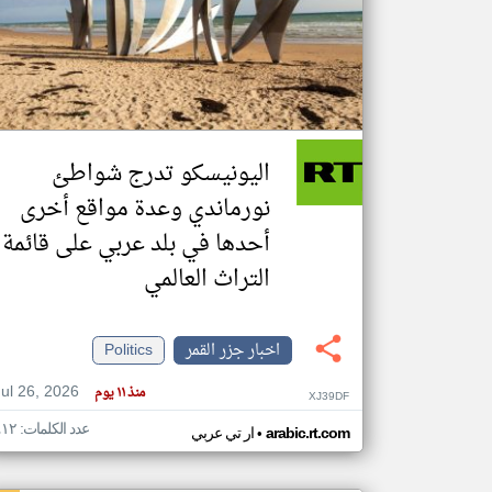
تعبر
المقالات
الموجوده
هنا عن
وجهة
اليونيسكو تدرج شواطئ
نظر
كاتبيها.
نورماندي وعدة مواقع أخرى
أحدها في بلد عربي على قائمة
التراث العالمي
اخبار جزر القمر
Politics
Jul 26, 2026
منذ ١١ يوم
XJ39DF
عدد الكلمات: ٤١٢
•
arabic.rt.com
ار تي عربي