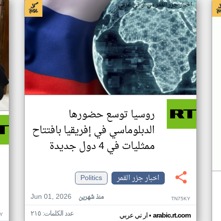
اخبار جزر القمر من ار تي عربي
اخ
روسيا توسع حضورها
الدبلوماسي في إفريقيا بافتتاح
ممثليات في 4 دول جديدة
اخبار جزر القمر
Politics
Jun 01, 2026
منذ شهرين
TN75KY
عدد الكلمات: ٢١٥
•
Y
arabic.rt.com
ار تي عربي