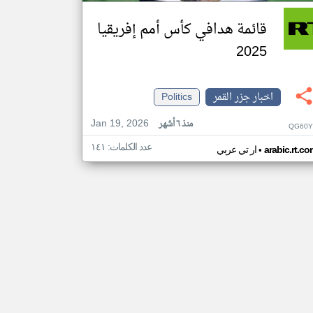
قائمة هدافي كأس أمم إفريقيا
2025
اخبار جزر القمر
Politics
Jan 19, 2026
منذ ٦ أشهر
QG60Y
عدد الكلمات: ١٤١
•
arabic.rt.c
ار تي عربي