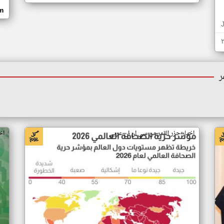
om
ر
اخبار جزر القمر من سي ان ان عربي
اخ