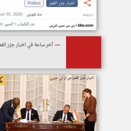
اخبار جزر القمر
Politics
Jun 01, 2026
منذ شهرين
PF63IT
عدد الكلمات: ٦ الصور: ٢٥
•
bbc.com
بي بي سي عربي
أخر ساعة في اخبار جزر القم
اخبار جزر القمر من ار تي عربي