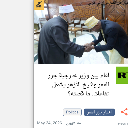
بار جزر القمر من ار تي عربي
لقاء بين وزير خارجية جزر
القمر وشيخ الأزهر يشعل
تفاعلا.. ما قصته؟
اخبار جزر القمر
Politics
May 24, 2026
منذ شهرين
OX58U