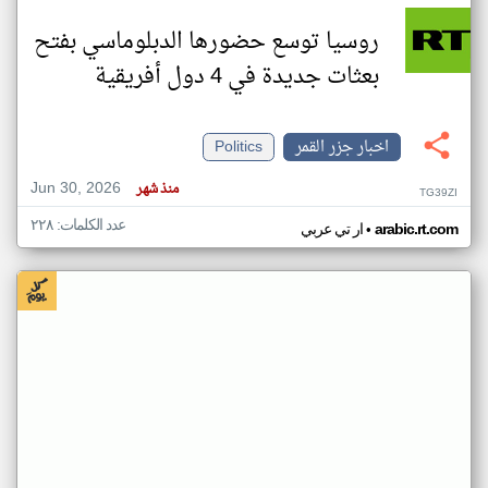
روسيا توسع حضورها الدبلوماسي بفتح
بعثات جديدة في 4 دول أفريقية
اخبار جزر القمر
Politics
Jun 30, 2026
منذ شهر
TG39ZI
عدد الكلمات: ٢٢٨
•
arabic.rt.com
ار تي عربي