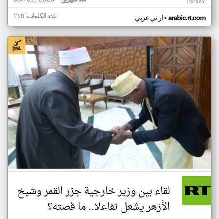
منذ شهرين
TN75KY
عدد الكلمات: ٢١٥
•
arabic.rt.com
ار تي عربي
لقاء بين وزير خارجية جزر القمر وشيخ
الأزهر يشعل تفاعلا.. ما قصته؟