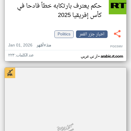
حكم يعترف بارتكابه خطأ فادحا في
كأس إفريقيا 2025
اخبار جزر القمر
Politics
Jan 01, 2026
منذ ٧ أشهر
PG03WV
عدد الكلمات: ٢٢٣
•
arabic.rt.com
ار تي عربي