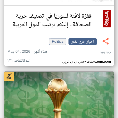
قفزة لافتة لسوريا في تصنيف حرية
الصحافة.. إليكم ترتيب الدول العربية
اخبار جزر القمر
Politics
May 04, 2026
منذ ٣ أشهر
VF17PD
عدد الكلمات: ٢٣١
•
arabic.cnn.com
سي ان ان عربي