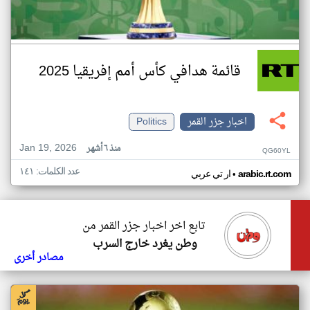
قائمة هدافي كأس أمم إفريقيا 2025
اخبار جزر القمر
Politics
Jan 19, 2026
منذ ٦ أشهر
QG60YL
عدد الكلمات: ١٤١
•
arabic.rt.com
ار تي عربي
تابع اخر اخبار جزر القمر من
وطن يغرد خارج السرب
مصادر أخرى