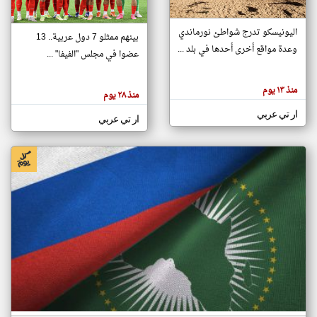
اليونيسكو تدرج شواطئ نورماندي
بينهم ممثلو 7 دول عربية.. 13
klyoum.com
وعدة مواقع أخرى أحدها في بلد ...
تغيير الدولة
عضوا في مجلس "الفيفا" ...
تعبر
مصادر الأخبار من جزر القمر
المقالات
الموجوده
اخبار جزر القمر على مدار الساعة
منذ ١٣ يوم
هنا عن
منذ ٢٨ يوم
وجهة
نظر
أهم اخبار جزر القمر العاجلة والمباشرة
ار تي عربي
كاتبيها.
ار تي عربي