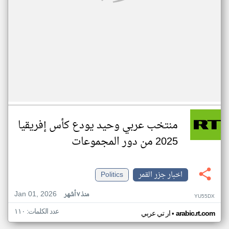
منتخب عربي وحيد يودع كأس إفريقيا
2025 من دور المجموعات
اخبار جزر القمر
Politics
Jan 01, 2026
منذ ٧ أشهر
YU55DX
عدد الكلمات: ١١٠
•
arabic.rt.com
ار تي عربي