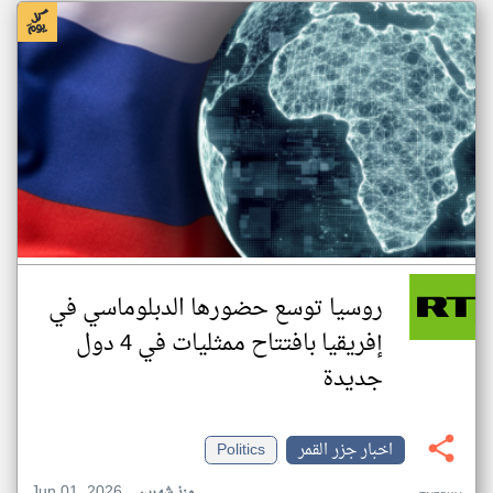
روسيا توسع حضورها الدبلوماسي في
إفريقيا بافتتاح ممثليات في 4 دول
جديدة
اخبار جزر القمر
Politics
Jun 01, 2026