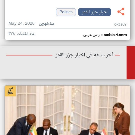
اخبار جزر القمر
Politics
May 24, 2026
منذ شهرين
OX58UY
عدد الكلمات: ٣٢٨
•
arabic.rt.com
ار تي عربي
أخر ساعة في اخبار جزر القمر