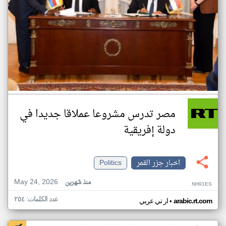
مصر تدرس مشروعا عملاقا جديدا في
دولة إفريقية
اخبار جزر القمر
Politics
May 24, 2026
منذ شهرين
NH91ES
عدد الكلمات: ٢٥٤
•
arabic.rt.com
ار تي عربي