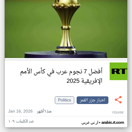
أفضل 7 نجوم عرب في كأس الأمم
الإفريقية 2025
اخبار جزر القمر
Politics
Jan 16, 2026
منذ ٦ أشهر
YD16SE
عدد الكلمات: ١٠٩
•
arabic.rt.com
ار تي عربي