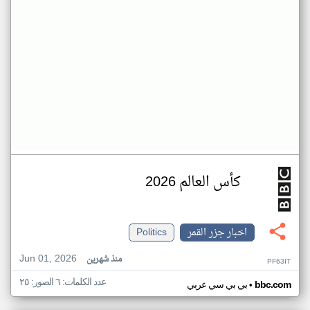
كأس العالم 2026
اخبار جزر القمر
Politics
Jun 01, 2026
منذ شهرين
PF63IT
عدد الكلمات: ٦ الصور: ٢٥
•
bbc.com
بي بي سي عربي