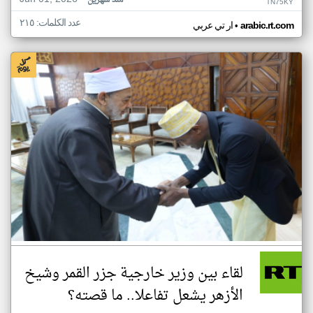
منذ شهرين
TN75KY
عدد الكلمات: ٢١٥
•
arabic.rt.com
ار تي عربي
لقاء بين وزير خارجية جزر القمر وشيخ
الأزهر يشعل تفاعلا.. ما قصته؟