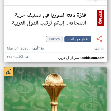
قفزة لافتة لسوريا في تصنيف حرية
الصحافة.. إليكم ترتيب الدول العربية
اخبار جزر القمر
Politics
May 04, 2026
منذ ٣ أشهر
VF17PD
عدد الكلمات: ٢٣١
•
arabic.cnn.com
سي ان ان عربي