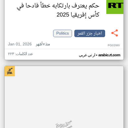
حكم يعترف بارتكابه خطأ فادحا في
كأس إفريقيا 2025
اخبار جزر القمر
Politics
Jan 01, 2026
منذ ٧ أشهر
PG03WV
عدد الكلمات: ٢٢٣
•
arabic.rt.com
ار تي عربي