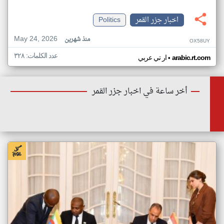
اخبار جزر القمر
Politics
May 24, 2026
منذ شهرين
OX58UY
عدد الكلمات: ٣٢٨
•
arabic.rt.com
ار تي عربي
أخر ساعة في اخبار جزر القمر