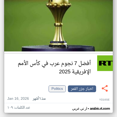
أفضل 7 نجوم عرب في كأس الأمم
الإفريقية 2025
اخبار جزر القمر
Politics
Jan 16, 2026
منذ ٦ أشهر
YD16SE
عدد الكلمات: ١٠٩
•
arabic.rt.com
ار تي عربي