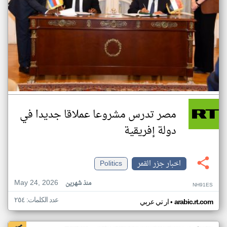
مصر تدرس مشروعا عملاقا جديدا في
دولة إفريقية
اخبار جزر القمر
Politics
May 24, 2026
منذ شهرين
NH91ES
عدد الكلمات: ٢٥٤
•
arabic.rt.com
ار تي عربي