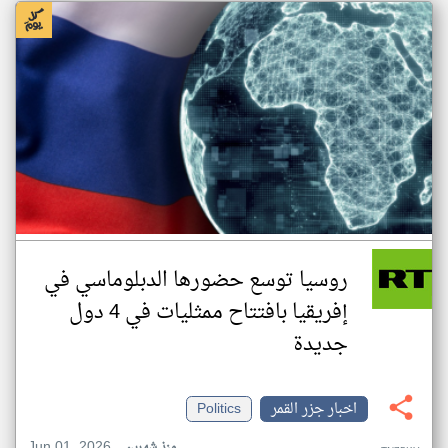
روسيا توسع حضورها الدبلوماسي في
إفريقيا بافتتاح ممثليات في 4 دول
جديدة
اخبار جزر القمر
Politics
Jun 01, 2026