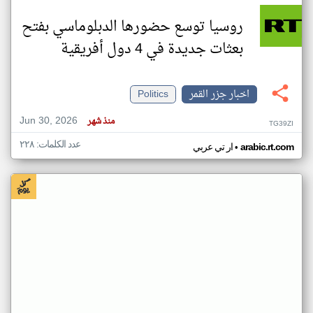
روسيا توسع حضورها الدبلوماسي بفتح
بعثات جديدة في 4 دول أفريقية
اخبار جزر القمر
Politics
Jun 30, 2026
منذ شهر
TG39ZI
عدد الكلمات: ٢٢٨
•
arabic.rt.com
ار تي عربي