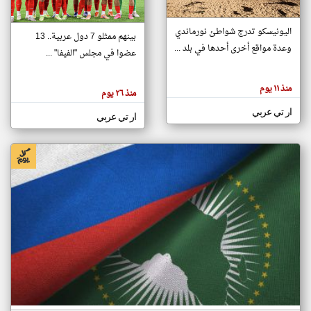
اليونيسكو تدرج شواطئ نورماندي
بينهم ممثلو 7 دول عربية.. 13
klyoum.com
وعدة مواقع أخرى أحدها في بلد ...
تغيير الدولة
عضوا في مجلس "الفيفا" ...
تعبر
مصادر الأخبار من جزر القمر
المقالات
الموجوده
اخبار جزر القمر على مدار الساعة
منذ ١١ يوم
هنا عن
منذ ٢٦ يوم
وجهة
نظر
أهم اخبار جزر القمر العاجلة والمباشرة
ار تي عربي
كاتبيها.
ار تي عربي