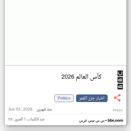
كأس العالم 2026
اخبار جزر القمر
Politics
Jun 01, 2026
منذ شهرين
PF63IT
عدد الكلمات: ٦ الصور: ٢٥
•
bbc.com
بي بي سي عربي