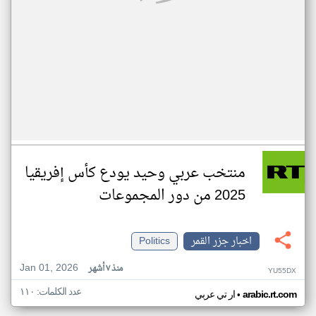
منتخب عربي وحيد يودع كأس إفريقيا
2025 من دور المجموعات
اخبار جزر القمر
Politics
Jan 01, 2026
منذ ٧ أشهر
YU55DX
عدد الكلمات: ١١٠
•
arabic.rt.com
ار تي عربي