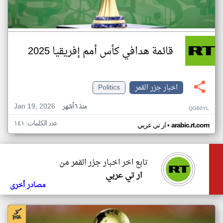
قائمة هدافي كأس أمم إفريقيا 2025
اخبار جزر القمر
Politics
Jan 19, 2026
منذ ٦ أشهر
QG60YL
عدد الكلمات: ١٤١
•
arabic.rt.com
ار تي عربي
تابع اخر اخبار جزر القمر من
ار تي عربي
مصادر أخرى