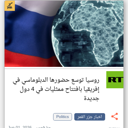
روسيا توسع حضورها الدبلوماسي في
إفريقيا بافتتاح ممثليات في 4 دول
جديدة
اخبار جزر القمر
Politics
Jun 01, 2026