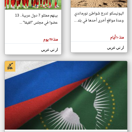
اليونيسكو تدرج شواطئ نورماندي
بينهم ممثلو 7 دول عربية.. 13
klyoum.com
وعدة مواقع أخرى أحدها في بلد ...
تغيير الدولة
عضوا في مجلس "الفيفا" ...
تعبر
مصادر الأخبار من جزر القمر
المقالات
الموجوده
اخبار جزر القمر على مدار الساعة
منذ ١٠ أيام
هنا عن
منذ ٢٥ يوم
وجهة
نظر
أهم اخبار جزر القمر العاجلة والمباشرة
ار تي عربي
كاتبيها.
ار تي عربي