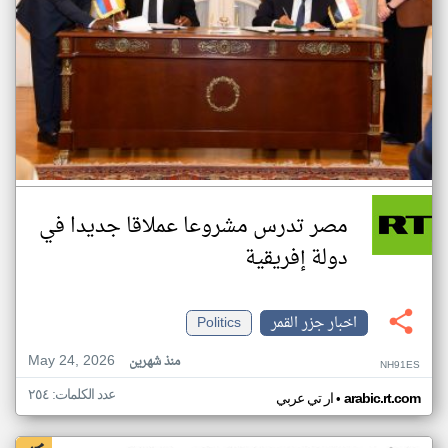
مصر تدرس مشروعا عملاقا جديدا في
دولة إفريقية
اخبار جزر القمر
Politics
May 24, 2026
منذ شهرين
NH91ES
عدد الكلمات: ٢٥٤
•
arabic.rt.com
ار تي عربي