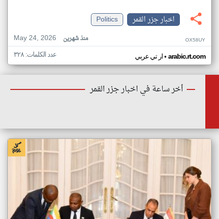
اخبار جزر القمر
Politics
May 24, 2026
منذ شهرين
OX58UY
عدد الكلمات: ٣٢٨
•
arabic.rt.com
ار تي عربي
أخر ساعة في اخبار جزر القمر