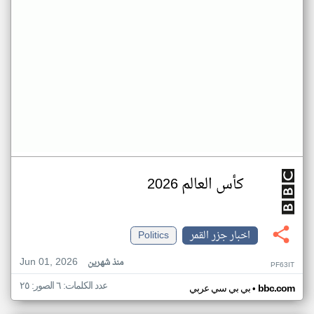
كأس العالم 2026
اخبار جزر القمر
Politics
Jun 01, 2026
منذ شهرين
PF63IT
عدد الكلمات: ٦ الصور: ٢٥
•
bbc.com
بي بي سي عربي