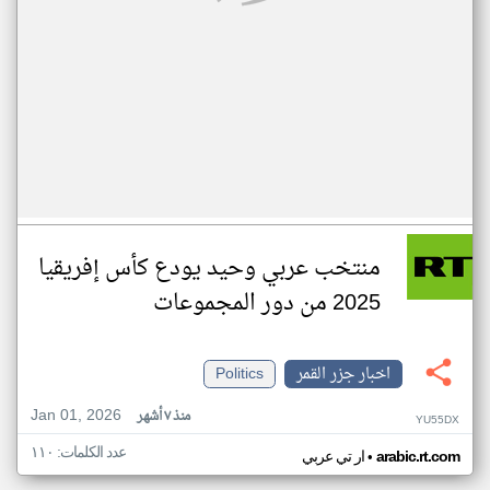
منتخب عربي وحيد يودع كأس إفريقيا
2025 من دور المجموعات
اخبار جزر القمر
Politics
Jan 01, 2026
منذ ٧ أشهر
YU55DX
عدد الكلمات: ١١٠
•
arabic.rt.com
ار تي عربي