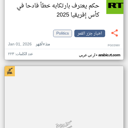
حكم يعترف بارتكابه خطأ فادحا في
كأس إفريقيا 2025
اخبار جزر القمر
Politics
Jan 01, 2026
منذ ٧ أشهر
PG03WV
عدد الكلمات: ٢٢٣
•
arabic.rt.com
ار تي عربي