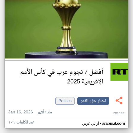
أفضل 7 نجوم عرب في كأس الأمم
الإفريقية 2025
اخبار جزر القمر
Politics
Jan 16, 2026
منذ ٦ أشهر
YD16SE
عدد الكلمات: ١٠٩
•
arabic.rt.com
ار تي عربي