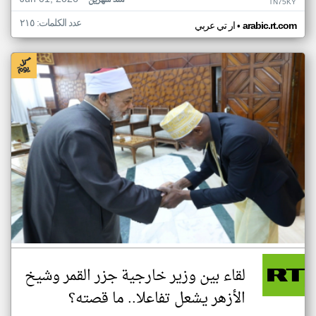
منذ شهرين
TN75KY
عدد الكلمات: ٢١٥
•
arabic.rt.com
ار تي عربي
لقاء بين وزير خارجية جزر القمر وشيخ
الأزهر يشعل تفاعلا.. ما قصته؟