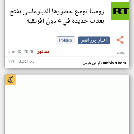
روسيا توسع حضورها الدبلوماسي بفتح
بعثات جديدة في 4 دول أفريقية
اخبار جزر القمر
Politics
Jun 30, 2026
منذ شهر
TG39ZI
عدد الكلمات: ٢٢٨
•
arabic.rt.com
ار تي عربي