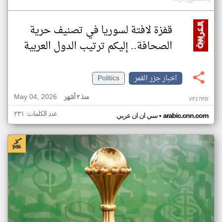
قفزة لافتة لسوريا في تصنيف حرية
الصحافة.. إليكم ترتيب الدول العربية
اخبار جزر القمر
Politics
May 04, 2026
منذ ٣ أشهر
VF17PD
عدد الكلمات: ٢٣١
•
arabic.cnn.com
سي ان ان عربي