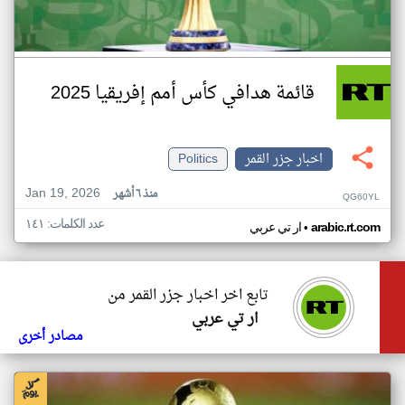
قائمة هدافي كأس أمم إفريقيا 2025
اخبار جزر القمر
Politics
Jan 19, 2026
منذ ٦ أشهر
QG60YL
عدد الكلمات: ١٤١
•
arabic.rt.com
ار تي عربي
تابع اخر اخبار جزر القمر من
ار تي عربي
مصادر أخرى