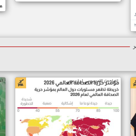
om
ر
اخبار جزر القمر من سي ان ان عربي
اخ