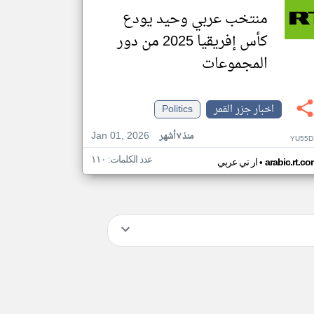
منتخب عربي وحيد يودع
كأس إفريقيا 2025 من دور
المجموعات
اخبار جزر القمر
Politics
Jan 01, 2026
منذ ٧ أشهر
YU55D
عدد الكلمات: ١١٠
•
arabic.rt.c
ار تي عربي