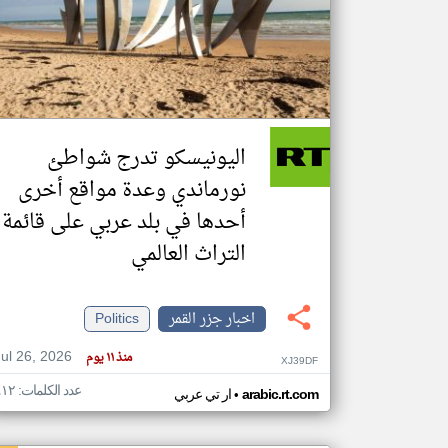
تعبر
المقالات
الموجوده
هنا عن
وجهة
اليونيسكو تدرج شواطئ
نظر
كاتبيها.
نورماندي وعدة مواقع أخرى
أحدها في بلد عربي على قائمة
التراث العالمي
اخبار جزر القمر
Politics
Jul 26, 2026
منذ ١١ يوم
XJ39DF
عدد الكلمات: ٤١٢
•
arabic.rt.com
ار تي عربي