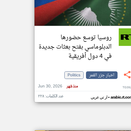
klyoum.com
تغيير الدولة
مصادر الأخبار من جزر القمر
روسيا توسع حضورها
اخبار جزر القمر على مدار الساعة
الدبلوماسي بفتح بعثات جديدة
أهم اخبار جزر القمر العاجلة والمباشرة
في 4 دول أفريقية
اخبار جزر القمر
Politics
Jun 30, 2026
منذ شهر
TG39
عدد الكلمات: ٢٢٨
•
arabic.rt.c
ار تي عربي