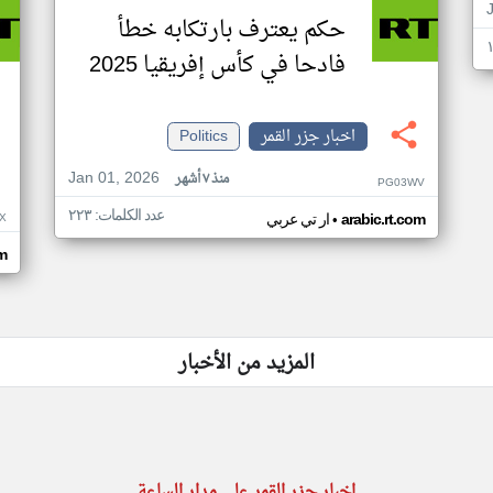
حكم يعترف بارتكابه خطأ
فادحا في كأس إفريقيا 2025
اخبار جزر القمر
Politics
Jan 01, 2026
منذ ٧ أشهر
PG03WV
عدد الكلمات: ٢٢٣
•
X
arabic.rt.com
ار تي عربي
om
المزيد من الأخبار
اخبار جزر القمر على مدار الساعة