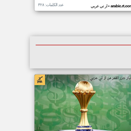
عدد الكلمات: ٣٢٨
•
arabic.rt.c
ار تي عربي
بار جزر القمر من ار تي عربي