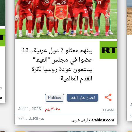
بينهم ممثلو 7 دول عربية.. 13
عضوا في مجلس "الفيفا"
يدعمون عودة روسيا لكرة
القدم العالمية
ZI
اخبار جزر القمر
Politics
om
Jul 11, 2026
منذ ٢٦ يوم
EE45AI
عدد الكلمات: ٢٢٦
•
arabic.rt.com
ار تي عربي