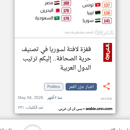
قفزة لافتة لسوريا في تصنيف
حرية الصحافة.. إليكم ترتيب
الدول العربية
اخبار جزر القمر
Politics
May 04, 2026
منذ ٣ أشهر
VF17PD
عدد الكلمات: ٢٣١
•
arabic.cnn.com
سي ان ان عربي