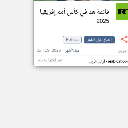
قائمة هدافي كأس أمم إفريقيا
2025
اخبار جزر القمر
Politics
Jan 19, 2026
منذ ٦ أشهر
QG60Y
عدد الكلمات: ١٤١
•
arabic.rt.c
ار تي عربي