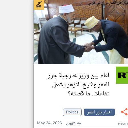
بار جزر القمر من ار تي عربي
لقاء بين وزير خارجية جزر
القمر وشيخ الأزهر يشعل
تفاعلا.. ما قصته؟
اخبار جزر القمر
Politics
May 24, 2026
منذ شهرين
OX58U