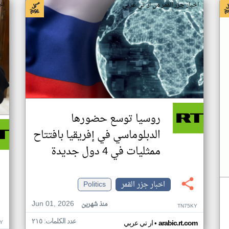
اخبار جزر القمر من ار تي عربي
اخ
روسيا توسع حضورها
الدبلوماسي في إفريقيا بافتتاح
ممثليات في 4 دول جديدة
اخبار جزر القمر
Politics
Jun 01, 2026
منذ شهرين
TN75KY
عدد الكلمات: ٢١٥
•
Y
arabic.rt.com
ار تي عربي