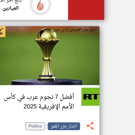
تابع اخر اخب
الميادين
اخبار جزر القمر من ار تي عربي
أفضل 7 نجوم عرب في كأس
الأمم الإفريقية 2025
اخبار جزر القمر
Politics