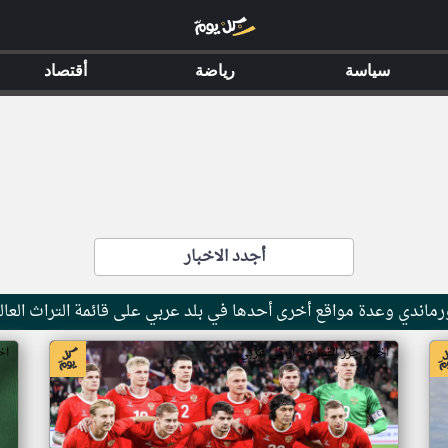
سياسة
رياضة
أقتصاد
أجدد الاخبار
ماندي وعدة مواقع أخرى أحدها في بلد عربي على قائمة التراث العال
اخبار جزر القمر من ار تي عربي
اخ