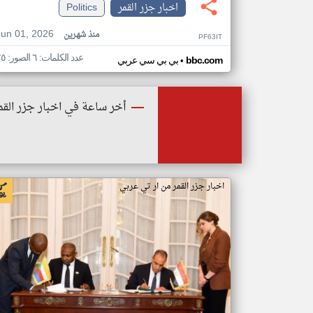
اخبار جزر القمر
Politics
Jun 01, 2026
منذ شهرين
PF63IT
عدد الكلمات: ٦ الصور: ٢٥
•
bbc.com
بي بي سي عربي
أخر ساعة في اخبار جزر القم
اخبار جزر القمر من ار تي عربي