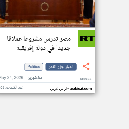
مصر تدرس مشروعا عملاقا
جديدا في دولة إفريقية
اخبار جزر القمر
Politics
May 24, 2026
منذ شهرين
NH91ES
عدد الكلمات: ٢٥٤
•
arabic.rt.com
ار تي عربي