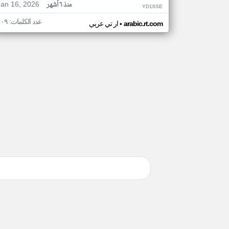
Jan 16, 2026
منذ ٦ أشهر
YD16SE
عدد الكلمات: ١٠٩
•
arabic.rt.com
ار تي عربي