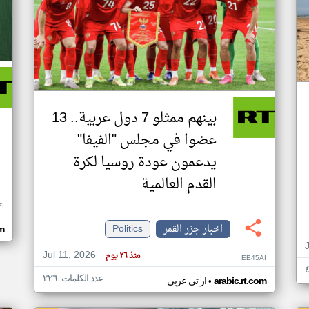
بينهم ممثلو 7 دول عربية.. 13
عضوا في مجلس "الفيفا"
يدعمون عودة روسيا لكرة
القدم العالمية
ZI
اخبار جزر القمر
Politics
om
Jul 11, 2026
منذ ٢٦ يوم
EE45AI
عدد الكلمات: ٢٢٦
•
arabic.rt.com
ار تي عربي