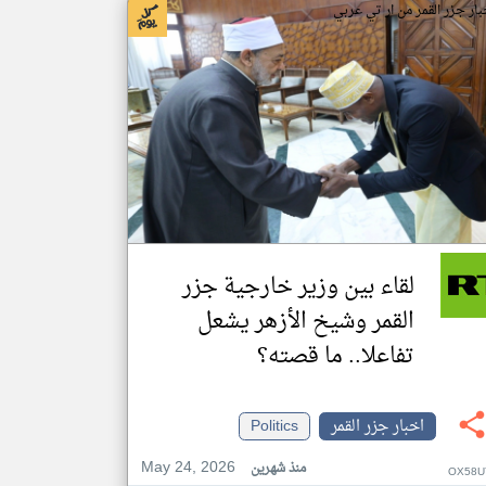
بار جزر القمر من ار تي عربي
لقاء بين وزير خارجية جزر
القمر وشيخ الأزهر يشعل
تفاعلا.. ما قصته؟
اخبار جزر القمر
Politics
May 24, 2026
منذ شهرين
OX58U