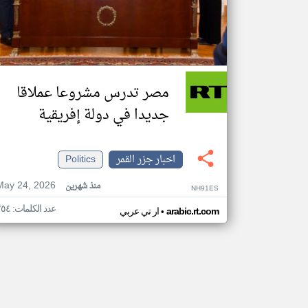
مصر تدرس مشروعا عملاقا
جديدا في دولة إفريقية
اخبار جزر القمر
Politics
May 24, 2026
منذ شهرين
NH91ES
عدد الكلمات: ٢٥٤
•
arabic.rt.com
ار تي عربي