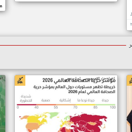
om
ر
اخبار جزر القمر من سي ان ان عربي
اخ