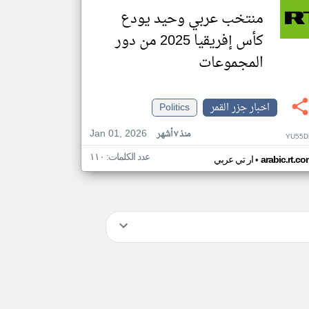
منتخب عربي وحيد يودع
كأس إفريقيا 2025 من دور
المجموعات
اخبار جزر القمر
Politics
Jan 01, 2026
منذ ٧ أشهر
YU55D
عدد الكلمات: ١١٠
•
arabic.rt.c
ار تي عربي