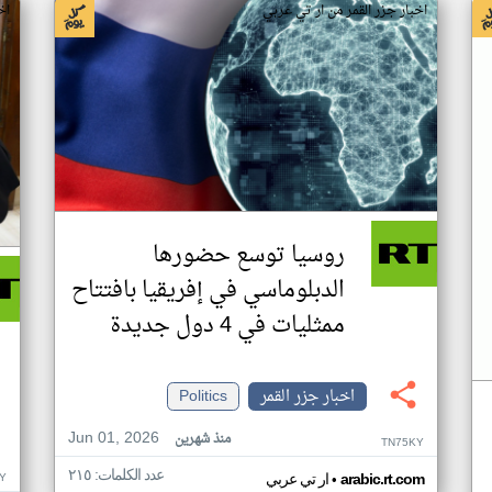
اخبار جزر القمر من ار تي عربي
اخ
روسيا توسع حضورها
الدبلوماسي في إفريقيا بافتتاح
ممثليات في 4 دول جديدة
اخبار جزر القمر
Politics
Jun 01, 2026
منذ شهرين
TN75KY
عدد الكلمات: ٢١٥
•
Y
arabic.rt.com
ار تي عربي