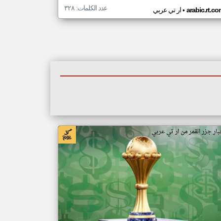
عدد الكلمات: ٣٢٨
•
arabic.rt.c
ار تي عربي
بار جزر القمر من ار تي عربي