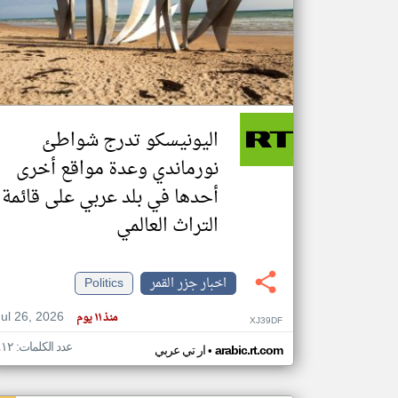
تعبر
المقالات
الموجوده
هنا عن
وجهة
اليونيسكو تدرج شواطئ
نظر
كاتبيها.
نورماندي وعدة مواقع أخرى
أحدها في بلد عربي على قائمة
التراث العالمي
اخبار جزر القمر
Politics
Jul 26, 2026
منذ ١١ يوم
XJ39DF
عدد الكلمات: ٤١٢
•
arabic.rt.com
ار تي عربي