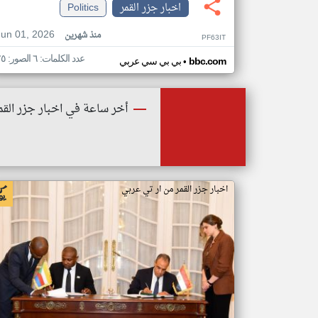
اخبار جزر القمر
Politics
Jun 01, 2026
منذ شهرين
PF63IT
عدد الكلمات: ٦ الصور: ٢٥
•
bbc.com
بي بي سي عربي
أخر ساعة في اخبار جزر القم
اخبار جزر القمر من ار تي عربي