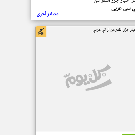
ر اخبار جزر القمر من
ي سي عربي
مصادر أخرى
بار جزر القمر من ار تي عربي