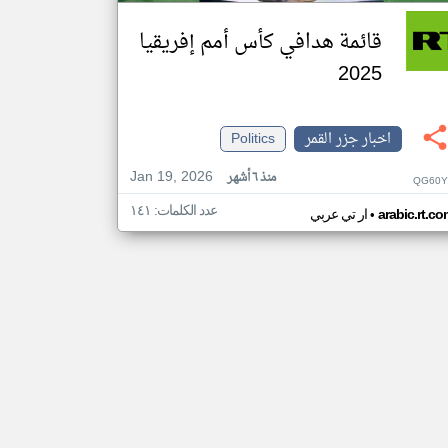
قائمة هدافي كأس أمم إفريقيا
2025
اخبار جزر القمر
Politics
Jan 19, 2026
منذ ٦ أشهر
QG60Y
عدد الكلمات: ١٤١
•
arabic.rt.c
ار تي عربي