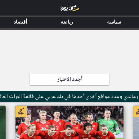
سياسة
رياضة
أقتصاد
أجدد الاخبار
ماندي وعدة مواقع أخرى أحدها في بلد عربي على قائمة التراث العال
اخبار جزر القمر من ار تي عربي
اخ