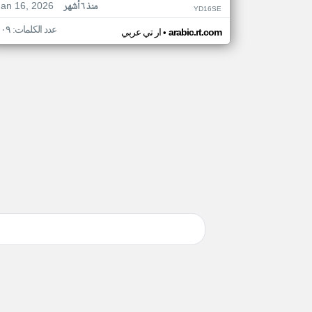
Jan 16, 2026
منذ ٦ أشهر
YD16SE
عدد الكلمات: ١٠٩
•
arabic.rt.com
ار تي عربي