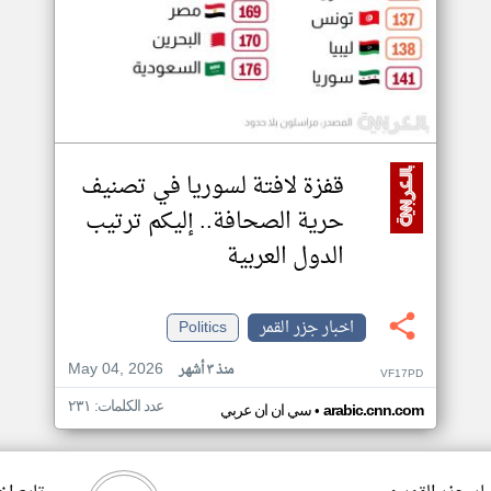
قفزة لافتة لسوريا في تصنيف
حرية الصحافة.. إليكم ترتيب
الدول العربية
اخبار جزر القمر
Politics
May 04, 2026
منذ ٣ أشهر
VF17PD
عدد الكلمات: ٢٣١
•
arabic.cnn.com
سي ان ان عربي