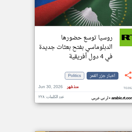
klyoum.com
تغيير الدولة
مصادر الأخبار من جزر القمر
روسيا توسع حضورها
اخبار جزر القمر على مدار الساعة
الدبلوماسي بفتح بعثات جديدة
أهم اخبار جزر القمر العاجلة والمباشرة
في 4 دول أفريقية
اخبار جزر القمر
Politics
Jun 30, 2026
منذ شهر
TG39
عدد الكلمات: ٢٢٨
•
arabic.rt.c
ار تي عربي