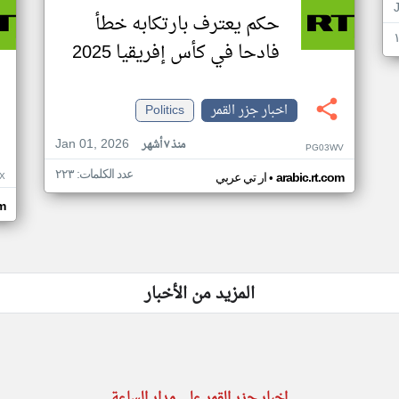
حكم يعترف بارتكابه خطأ
فادحا في كأس إفريقيا 2025
اخبار جزر القمر
Politics
Jan 01, 2026
منذ ٧ أشهر
PG03WV
عدد الكلمات: ٢٢٣
•
X
arabic.rt.com
ار تي عربي
om
المزيد من الأخبار
اخبار جزر القمر على مدار الساعة