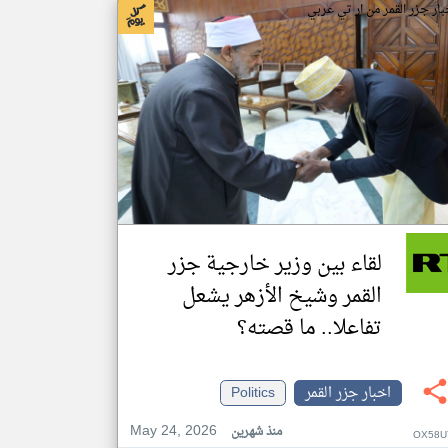
بار جزر القمر من ار تي عربي
لقاء بين وزير خارجية جزر
القمر وشيخ الأزهر يشعل
تفاعلا.. ما قصته؟
اخبار جزر القمر
Politics
May 24, 2026
منذ شهرين
OX58U