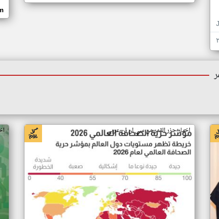
om
ر
اخبار جزر القمر من سي ان ان عربي
اخ