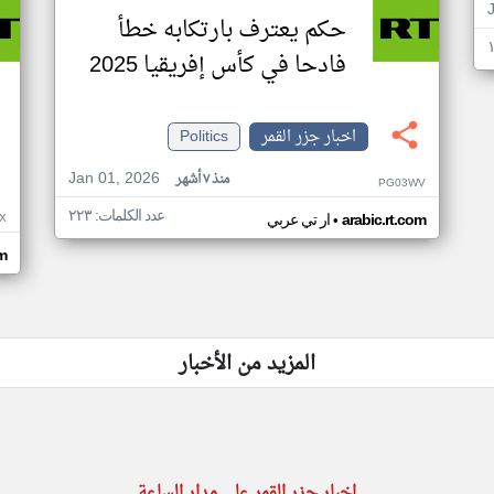
حكم يعترف بارتكابه خطأ
فادحا في كأس إفريقيا 2025
اخبار جزر القمر
Politics
Jan 01, 2026
منذ ٧ أشهر
PG03WV
عدد الكلمات: ٢٢٣
•
X
arabic.rt.com
ار تي عربي
om
المزيد من الأخبار
اخبار جزر القمر على مدار الساعة