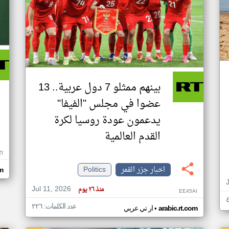
بينهم ممثلو 7 دول عربية.. 13
عضوا في مجلس "الفيفا"
يدعمون عودة روسيا لكرة
القدم العالمية
ZI
اخبار جزر القمر
Politics
om
Jul 11, 2026
منذ ٢٦ يوم
EE45AI
عدد الكلمات: ٢٢٦
•
arabic.rt.com
ار تي عربي