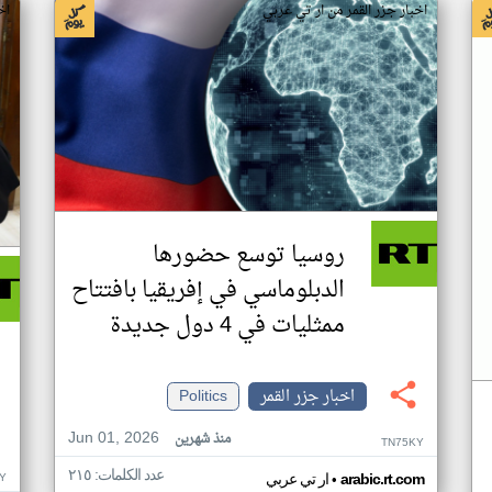
اخبار جزر القمر من ار تي عربي
اخ
روسيا توسع حضورها
الدبلوماسي في إفريقيا بافتتاح
ممثليات في 4 دول جديدة
اخبار جزر القمر
Politics
Jun 01, 2026
منذ شهرين
TN75KY
عدد الكلمات: ٢١٥
•
Y
arabic.rt.com
ار تي عربي