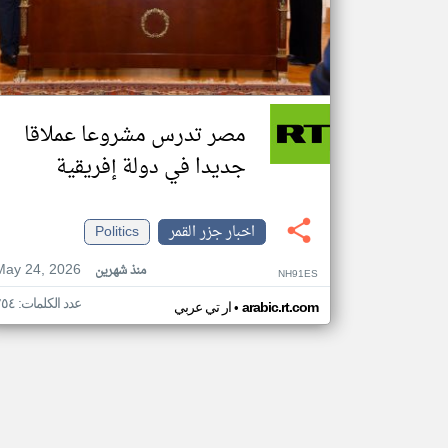
مصر تدرس مشروعا عملاقا
جديدا في دولة إفريقية
اخبار جزر القمر
Politics
May 24, 2026
منذ شهرين
NH91ES
عدد الكلمات: ٢٥٤
•
arabic.rt.com
ار تي عربي