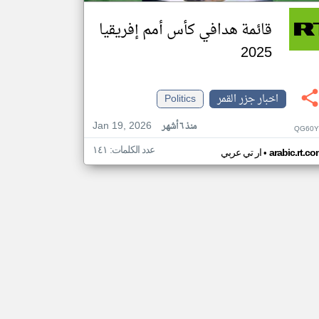
قائمة هدافي كأس أمم إفريقيا
2025
اخبار جزر القمر
Politics
Jan 19, 2026
منذ ٦ أشهر
QG60Y
عدد الكلمات: ١٤١
•
arabic.rt.c
ار تي عربي