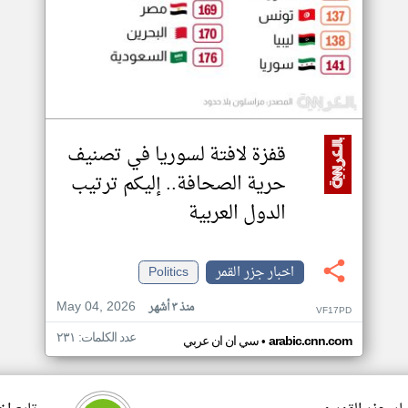
قفزة لافتة لسوريا في تصنيف
حرية الصحافة.. إليكم ترتيب
الدول العربية
اخبار جزر القمر
Politics
May 04, 2026
منذ ٣ أشهر
VF17PD
عدد الكلمات: ٢٣١
•
arabic.cnn.com
سي ان ان عربي