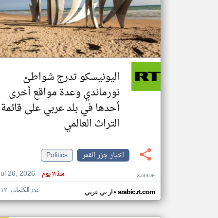
تعبر
المقالات
الموجوده
هنا عن
وجهة
اليونيسكو تدرج شواطئ
نظر
كاتبيها.
نورماندي وعدة مواقع أخرى
أحدها في بلد عربي على قائمة
التراث العالمي
اخبار جزر القمر
Politics
Jul 26, 2026
منذ ١١ يوم
XJ39DF
عدد الكلمات: ٤١٢
•
arabic.rt.com
ار تي عربي