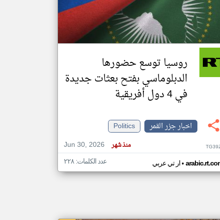
klyoum.com
تغيير الدولة
مصادر الأخبار من جزر القمر
روسيا توسع حضورها
اخبار جزر القمر على مدار الساعة
الدبلوماسي بفتح بعثات جديدة
أهم اخبار جزر القمر العاجلة والمباشرة
في 4 دول أفريقية
اخبار جزر القمر
Politics
Jun 30, 2026
منذ شهر
TG39
عدد الكلمات: ٢٢٨
•
arabic.rt.c
ار تي عربي