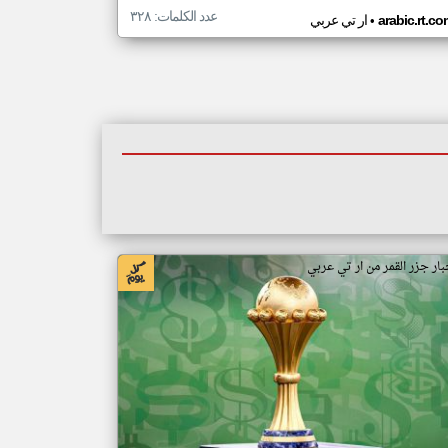
عدد الكلمات: ٣٢٨
•
arabic.rt.c
ار تي عربي
بار جزر القمر من ار تي عربي