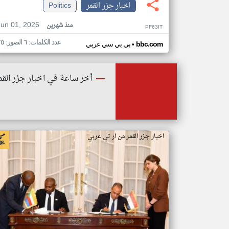
اخبار جزر القمر
Politics
Jun 01, 2026
منذ شهرين
PF63IT
عدد الكلمات: ٦ الصور: ٢٥
•
bbc.com
بي بي سي عربي
أخر ساعة في اخبار جزر القم
اخبار جزر القمر من ار تي عربي