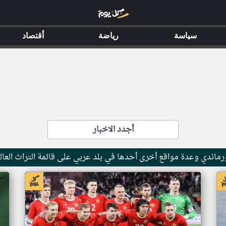
سياسة
رياضة
أقتصاد
أجدد الاخبار
ماندي وعدة مواقع أخرى أحدها في بلد عربي على قائمة التراث العال
اخبار جزر القمر من ار تي عربي
اخ