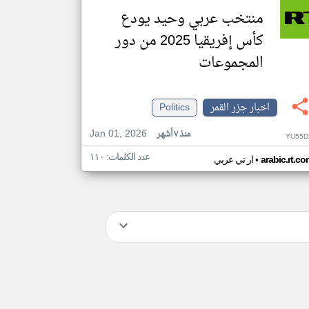
منتخب عربي وحيد يودع
كأس إفريقيا 2025 من دور
المجموعات
اخبار جزر القمر
Politics
Jan 01, 2026
منذ ٧ أشهر
YU55D
عدد الكلمات: ١١٠
•
arabic.rt.c
ار تي عربي