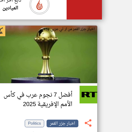
تابع اخر اخب
الميادين
اخبار جزر القمر من ار تي عربي
أفضل 7 نجوم عرب في كأس
الأمم الإفريقية 2025
اخبار جزر القمر
Politics