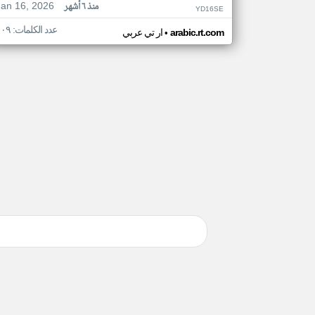
Jan 16, 2026
منذ ٦ أشهر
YD16SE
عدد الكلمات: ١٠٩
•
arabic.rt.com
ار تي عربي