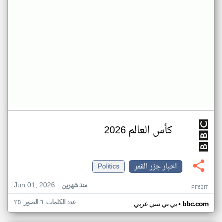
كأس العالم 2026
اخبار جزر القمر
Politics
Jun 01, 2026
منذ شهرين
PF63IT
عدد الكلمات: ٦ الصور: ٢٥
•
bbc.com
بي بي سي عربي