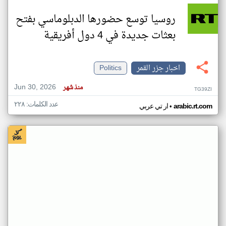
روسيا توسع حضورها الدبلوماسي بفتح
بعثات جديدة في 4 دول أفريقية
اخبار جزر القمر
Politics
Jun 30, 2026
منذ شهر
TG39ZI
عدد الكلمات: ٢٢٨
•
arabic.rt.com
ار تي عربي