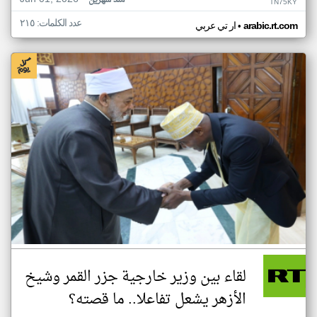
منذ شهرين
TN75KY
عدد الكلمات: ٢١٥
•
arabic.rt.com
ار تي عربي
لقاء بين وزير خارجية جزر القمر وشيخ
الأزهر يشعل تفاعلا.. ما قصته؟