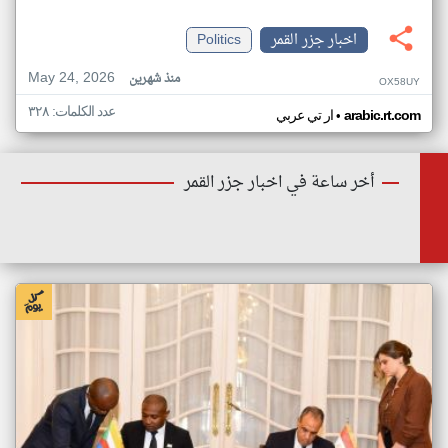
اخبار جزر القمر
Politics
May 24, 2026
منذ شهرين
OX58UY
عدد الكلمات: ٣٢٨
•
arabic.rt.com
ار تي عربي
أخر ساعة في اخبار جزر القمر