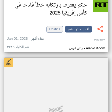
حكم يعترف بارتكابه خطأ فادحا في
كأس إفريقيا 2025
اخبار جزر القمر
Politics
Jan 01, 2026
منذ ٧ أشهر
PG03WV
عدد الكلمات: ٢٢٣
•
arabic.rt.com
ار تي عربي