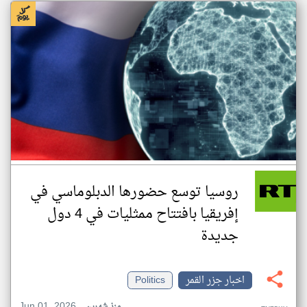
روسيا توسع حضورها الدبلوماسي في
إفريقيا بافتتاح ممثليات في 4 دول
جديدة
اخبار جزر القمر
Politics
Jun 01, 2026