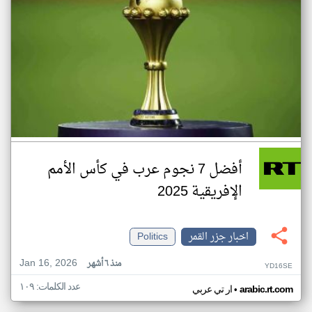
أفضل 7 نجوم عرب في كأس الأمم
الإفريقية 2025
اخبار جزر القمر
Politics
Jan 16, 2026
منذ ٦ أشهر
YD16SE
عدد الكلمات: ١٠٩
•
arabic.rt.com
ار تي عربي