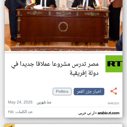
مصر تدرس مشروعا عملاقا جديدا في
دولة إفريقية
اخبار جزر القمر
Politics
May 24, 2026
منذ شهرين
NH91ES
عدد الكلمات: ٢٥٤
•
arabic.rt.com
ار تي عربي