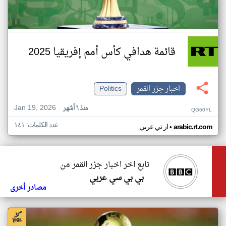
قائمة هدافي كأس أمم إفريقيا 2025
اخبار جزر القمر
Politics
Jan 19, 2026
منذ ٦ أشهر
QG60YL
عدد الكلمات: ١٤١
•
arabic.rt.com
ار تي عربي
تابع اخر اخبار جزر القمر من
بي بي سي عربي
مصادر أخرى