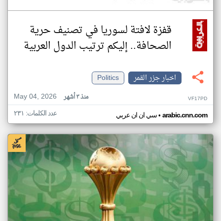
قفزة لافتة لسوريا في تصنيف حرية
الصحافة.. إليكم ترتيب الدول العربية
اخبار جزر القمر
Politics
May 04, 2026
منذ ٣ أشهر
VF17PD
عدد الكلمات: ٢٣١
•
arabic.cnn.com
سي ان ان عربي