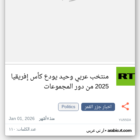
منتخب عربي وحيد يودع كأس إفريقيا
2025 من دور المجموعات
اخبار جزر القمر
Politics
Jan 01, 2026
منذ ٧ أشهر
YU55DX
عدد الكلمات: ١١٠
•
arabic.rt.com
ار تي عربي