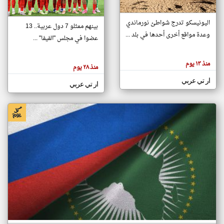
اليونيسكو تدرج شواطئ نورماندي
بينهم ممثلو 7 دول عربية.. 13
klyoum.com
وعدة مواقع أخرى أحدها في بلد ...
تغيير الدولة
عضوا في مجلس "الفيفا" ...
تعبر
مصادر الأخبار من جزر القمر
المقالات
الموجوده
اخبار جزر القمر على مدار الساعة
منذ ١٣ يوم
هنا عن
منذ ٢٨ يوم
وجهة
نظر
أهم اخبار جزر القمر العاجلة والمباشرة
ار تي عربي
كاتبيها.
ار تي عربي