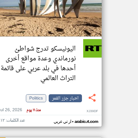
تعبر
المقالات
الموجوده
هنا عن
وجهة
اليونيسكو تدرج شواطئ
نظر
كاتبيها.
نورماندي وعدة مواقع أخرى
أحدها في بلد عربي على قائمة
التراث العالمي
اخبار جزر القمر
Politics
Jul 26, 2026
منذ ١١ يوم
XJ39DF
عدد الكلمات: ٤١٢
•
arabic.rt.com
ار تي عربي