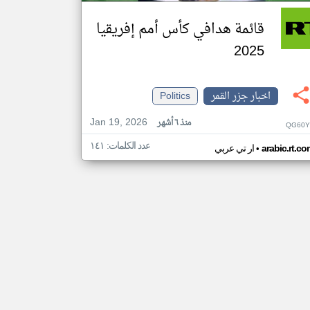
قائمة هدافي كأس أمم إفريقيا
2025
اخبار جزر القمر
Politics
Jan 19, 2026
منذ ٦ أشهر
QG60Y
عدد الكلمات: ١٤١
•
arabic.rt.c
ار تي عربي