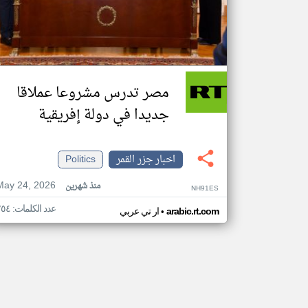
مصر تدرس مشروعا عملاقا
جديدا في دولة إفريقية
اخبار جزر القمر
Politics
May 24, 2026
منذ شهرين
NH91ES
عدد الكلمات: ٢٥٤
•
arabic.rt.com
ار تي عربي