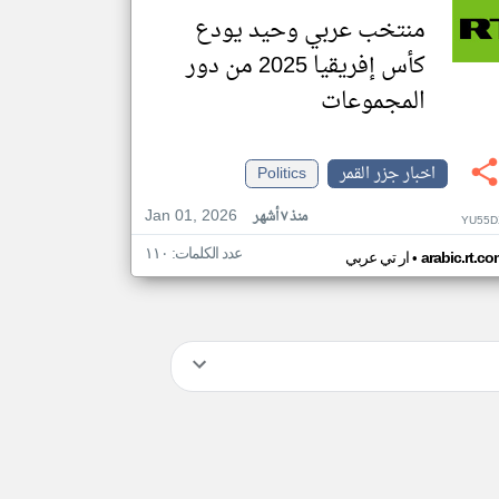
منتخب عربي وحيد يودع
كأس إفريقيا 2025 من دور
المجموعات
اخبار جزر القمر
Politics
Jan 01, 2026
منذ ٧ أشهر
YU55D
عدد الكلمات: ١١٠
•
arabic.rt.c
ار تي عربي