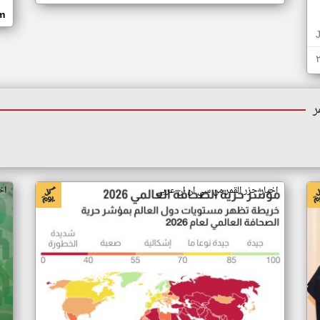
om
ر
اخبار جزر القمر من سي ان ان عربي
اخ