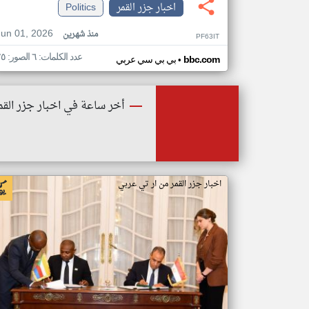
اخبار جزر القمر
Politics
Jun 01, 2026
منذ شهرين
PF63IT
عدد الكلمات: ٦ الصور: ٢٥
•
bbc.com
بي بي سي عربي
أخر ساعة في اخبار جزر القم
اخبار جزر القمر من ار تي عربي