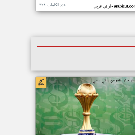
عدد الكلمات: ٣٢٨
•
arabic.rt.c
ار تي عربي
بار جزر القمر من ار تي عربي