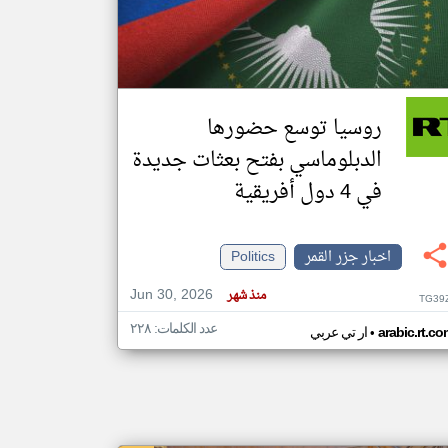
klyoum.com
تغيير الدولة
مصادر الأخبار من جزر القمر
روسيا توسع حضورها
اخبار جزر القمر على مدار الساعة
الدبلوماسي بفتح بعثات جديدة
أهم اخبار جزر القمر العاجلة والمباشرة
في 4 دول أفريقية
اخبار جزر القمر
Politics
Jun 30, 2026
منذ شهر
TG39
عدد الكلمات: ٢٢٨
•
arabic.rt.c
ار تي عربي