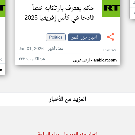
حكم يعترف بارتكابه خطأ
فادحا في كأس إفريقيا 2025
اخبار جزر القمر
Politics
Jan 01, 2026
منذ ٧ أشهر
PG03WV
عدد الكلمات: ٢٢٣
•
X
arabic.rt.com
ار تي عربي
om
المزيد من الأخبار
اخبار جزر القمر على مدار الساعة