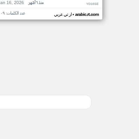
Jan 16, 2026
منذ ٦ أشهر
YD16SE
عدد الكلمات: ١٠٩
•
arabic.rt.com
ار تي عربي