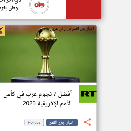
تابع اخر اخب
وطن يغرد
اخبار جزر القمر من ار تي عربي
أفضل 7 نجوم عرب في كأس
الأمم الإفريقية 2025
اخبار جزر القمر
Politics