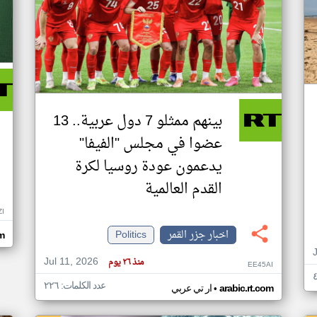
بينهم ممثلو 7 دول عربية.. 13
عضوا في مجلس "الفيفا"
يدعمون عودة روسيا لكرة
القدم العالمية
ZI
اخبار جزر القمر
Politics
om
Jul 11, 2026
منذ ٢٦ يوم
EE45AI
عدد الكلمات: ٢٢٦
•
arabic.rt.com
ار تي عربي