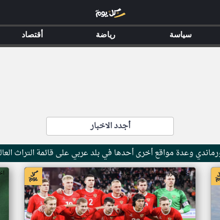
سياسة
رياضة
أقتصاد
أجدد الاخبار
ماندي وعدة مواقع أخرى أحدها في بلد عربي على قائمة التراث العال
اخبار جزر القمر من ار تي عربي
اخ