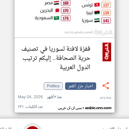
قفزة لافتة لسوريا في تصنيف
حرية الصحافة.. إليكم ترتيب
الدول العربية
اخبار جزر القمر
Politics
May 04, 2026
منذ ٣ أشهر
VF17PD
عدد الكلمات: ٢٣١
•
arabic.cnn.com
سي ان ان عربي