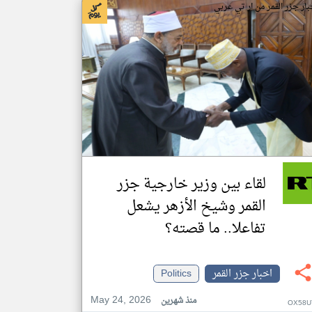
بار جزر القمر من ار تي عربي
لقاء بين وزير خارجية جزر
القمر وشيخ الأزهر يشعل
تفاعلا.. ما قصته؟
اخبار جزر القمر
Politics
May 24, 2026
منذ شهرين
OX58U