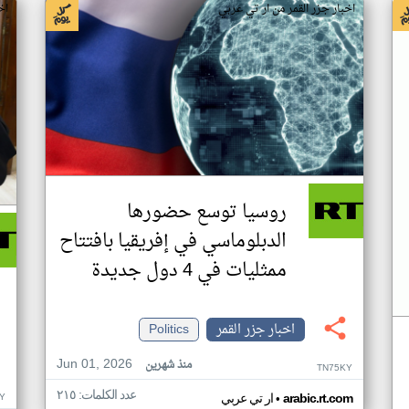
اخبار جزر القمر من ار تي عربي
اخ
روسيا توسع حضورها
الدبلوماسي في إفريقيا بافتتاح
ممثليات في 4 دول جديدة
اخبار جزر القمر
Politics
Jun 01, 2026
منذ شهرين
TN75KY
عدد الكلمات: ٢١٥
•
Y
arabic.rt.com
ار تي عربي