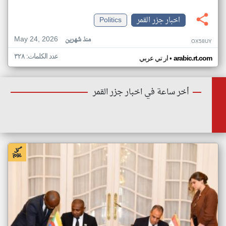
اخبار جزر القمر
Politics
May 24, 2026
منذ شهرين
OX58UY
عدد الكلمات: ٣٢٨
•
arabic.rt.com
ار تي عربي
أخر ساعة في اخبار جزر القمر