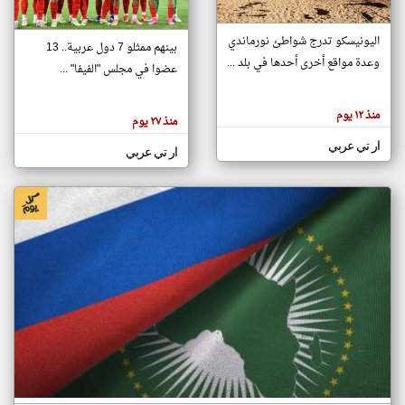
اليونيسكو تدرج شواطئ نورماندي
بينهم ممثلو 7 دول عربية.. 13
klyoum.com
وعدة مواقع أخرى أحدها في بلد ...
تغيير الدولة
عضوا في مجلس "الفيفا" ...
تعبر
مصادر الأخبار من جزر القمر
المقالات
الموجوده
اخبار جزر القمر على مدار الساعة
منذ ١٢ يوم
هنا عن
منذ ٢٧ يوم
وجهة
نظر
أهم اخبار جزر القمر العاجلة والمباشرة
ار تي عربي
كاتبيها.
ار تي عربي