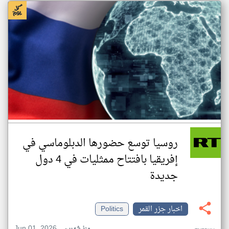
روسيا توسع حضورها الدبلوماسي في
إفريقيا بافتتاح ممثليات في 4 دول
جديدة
اخبار جزر القمر
Politics
Jun 01, 2026