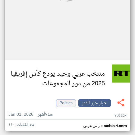
منتخب عربي وحيد يودع كأس إفريقيا
2025 من دور المجموعات
اخبار جزر القمر
Politics
Jan 01, 2026
منذ ٧ أشهر
YU55DX
عدد الكلمات: ١١٠
•
arabic.rt.com
ار تي عربي