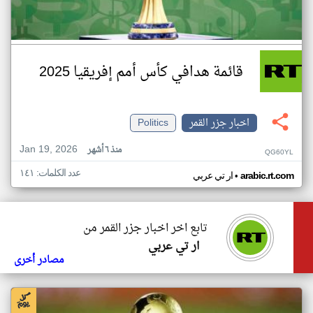
قائمة هدافي كأس أمم إفريقيا 2025
اخبار جزر القمر
Politics
Jan 19, 2026
منذ ٦ أشهر
QG60YL
عدد الكلمات: ١٤١
•
arabic.rt.com
ار تي عربي
تابع اخر اخبار جزر القمر من
ار تي عربي
مصادر أخرى