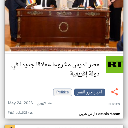
مصر تدرس مشروعا عملاقا جديدا في
دولة إفريقية
اخبار جزر القمر
Politics
May 24, 2026
منذ شهرين
NH91ES
عدد الكلمات: ٢٥٤
•
arabic.rt.com
ار تي عربي