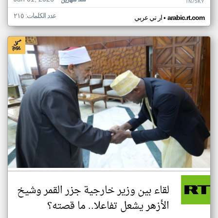
منذ شهرين
TN75KY
عدد الكلمات: ٢١٥
•
arabic.rt.com
ار تي عربي
لقاء بين وزير خارجية جزر القمر وشيخ
الأزهر يشعل تفاعلا.. ما قصته؟