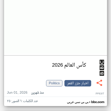
كأس العالم 2026
اخبار جزر القمر
Politics
Jun 01, 2026
منذ شهرين
PF63IT
عدد الكلمات: ٦ الصور: ٢٥
•
bbc.com
بي بي سي عربي