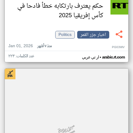
حكم يعترف بارتكابه خطأ فادحا في
كأس إفريقيا 2025
اخبار جزر القمر
Politics
Jan 01, 2026
منذ ٧ أشهر
PG03WV
عدد الكلمات: ٢٢٣
•
arabic.rt.com
ار تي عربي