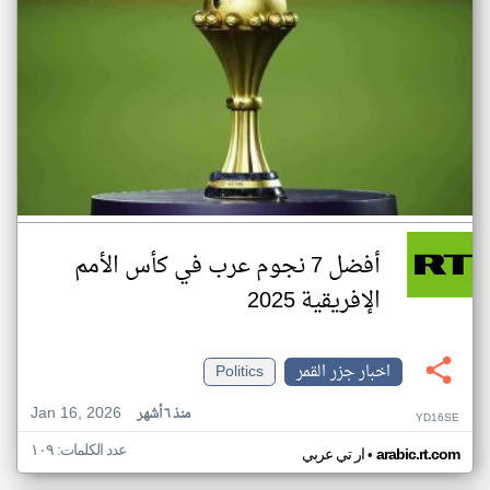
أفضل 7 نجوم عرب في كأس الأمم
الإفريقية 2025
اخبار جزر القمر
Politics
Jan 16, 2026
منذ ٦ أشهر
YD16SE
عدد الكلمات: ١٠٩
•
arabic.rt.com
ار تي عربي