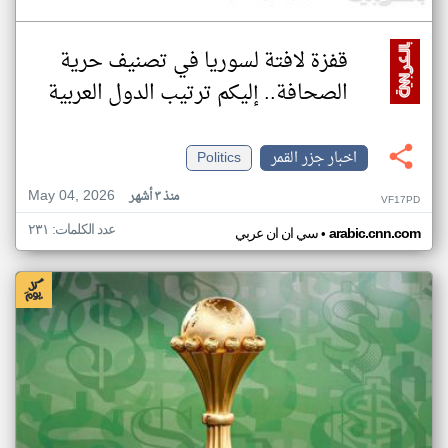
قفزة لافتة لسوريا في تصنيف حرية
الصحافة.. إليكم ترتيب الدول العربية
اخبار جزر القمر
Politics
May 04, 2026
منذ ٣ أشهر
VF17PD
عدد الكلمات: ٢٣١
•
arabic.cnn.com
سي ان ان عربي