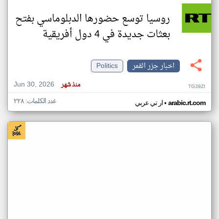
روسيا توسع حضورها الدبلوماسي بفتح
بعثات جديدة في 4 دول أفريقية
اخبار جزر القمر
Politics
Jun 30, 2026
منذ شهر
TG39ZI
عدد الكلمات: ٢٢٨
•
arabic.rt.com
ار تي عربي