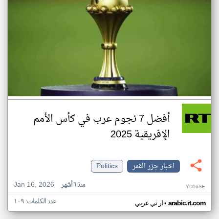
أفضل 7 نجوم عرب في كأس الأمم
الإفريقية 2025
اخبار جزر القمر
Politics
Jan 16, 2026
منذ ٦ أشهر
YD16SE
عدد الكلمات: ١٠٩
•
arabic.rt.com
ار تي عربي