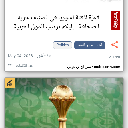
قفزة لافتة لسوريا في تصنيف حرية
الصحافة.. إليكم ترتيب الدول العربية
اخبار جزر القمر
Politics
May 04, 2026
منذ ٣ أشهر
VF17PD
عدد الكلمات: ٢٣١
•
arabic.cnn.com
سي ان ان عربي