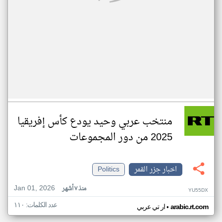
منتخب عربي وحيد يودع كأس إفريقيا
2025 من دور المجموعات
اخبار جزر القمر
Politics
Jan 01, 2026
منذ ٧ أشهر
YU55DX
عدد الكلمات: ١١٠
•
arabic.rt.com
ار تي عربي