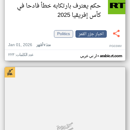
حكم يعترف بارتكابه خطأ فادحا في
كأس إفريقيا 2025
اخبار جزر القمر
Politics
Jan 01, 2026
منذ ٧ أشهر
PG03WV
عدد الكلمات: ٢٢٣
•
arabic.rt.com
ار تي عربي