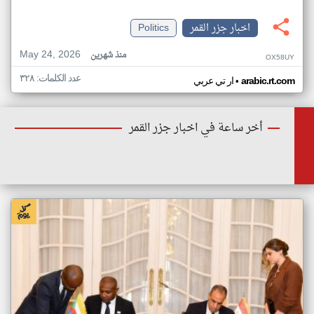
اخبار جزر القمر
Politics
May 24, 2026
منذ شهرين
OX58UY
عدد الكلمات: ٣٢٨
•
arabic.rt.com
ار تي عربي
أخر ساعة في اخبار جزر القمر