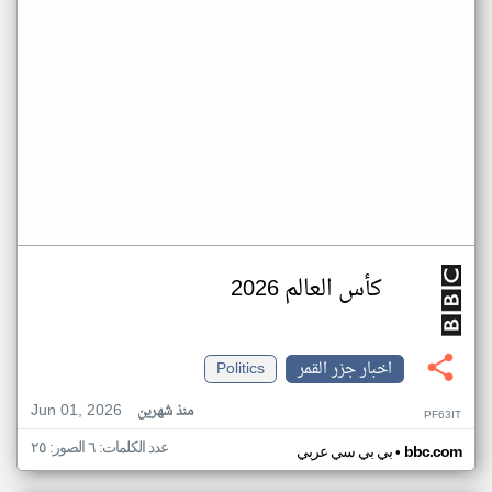
كأس العالم 2026
اخبار جزر القمر
Politics
Jun 01, 2026
منذ شهرين
PF63IT
عدد الكلمات: ٦ الصور: ٢٥
•
bbc.com
بي بي سي عربي