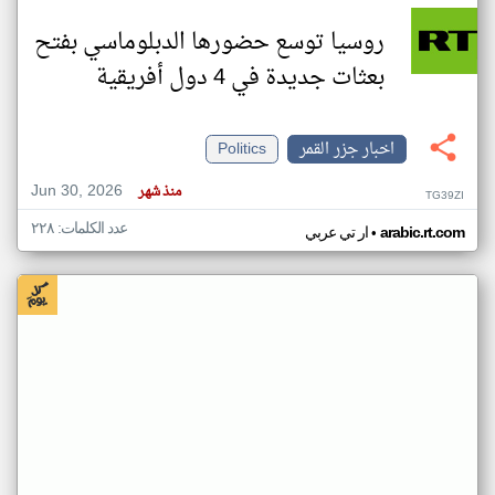
روسيا توسع حضورها الدبلوماسي بفتح
بعثات جديدة في 4 دول أفريقية
اخبار جزر القمر
Politics
Jun 30, 2026
منذ شهر
TG39ZI
عدد الكلمات: ٢٢٨
•
arabic.rt.com
ار تي عربي