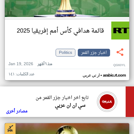
قائمة هدافي كأس أمم إفريقيا 2025
اخبار جزر القمر
Politics
Jan 19, 2026
منذ ٦ أشهر
QG60YL
عدد الكلمات: ١٤١
•
arabic.rt.com
ار تي عربي
تابع اخر اخبار جزر القمر من
سي ان ان عربي
مصادر أخرى