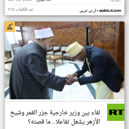
منذ شهرين
TN75KY
عدد الكلمات: ٢١٥
•
arabic.rt.com
ار تي عربي
لقاء بين وزير خارجية جزر القمر وشيخ
الأزهر يشعل تفاعلا.. ما قصته؟