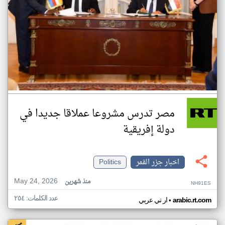
مصر تدرس مشروعا عملاقا جديدا في
دولة إفريقية
اخبار جزر القمر
Politics
May 24, 2026
منذ شهرين
NH91ES
عدد الكلمات: ٢٥٤
•
arabic.rt.com
ار تي عربي