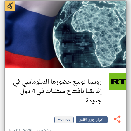
روسيا توسع حضورها الدبلوماسي في
إفريقيا بافتتاح ممثليات في 4 دول
جديدة
اخبار جزر القمر
Politics
Jun 01, 2026