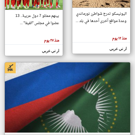
اليونيسكو تدرج شواطئ نورماندي
بينهم ممثلو 7 دول عربية.. 13
klyoum.com
وعدة مواقع أخرى أحدها في بلد ...
تغيير الدولة
عضوا في مجلس "الفيفا" ...
تعبر
مصادر الأخبار من جزر القمر
المقالات
الموجوده
اخبار جزر القمر على مدار الساعة
منذ ١٢ يوم
هنا عن
منذ ٢٧ يوم
وجهة
نظر
أهم اخبار جزر القمر العاجلة والمباشرة
ار تي عربي
كاتبيها.
ار تي عربي