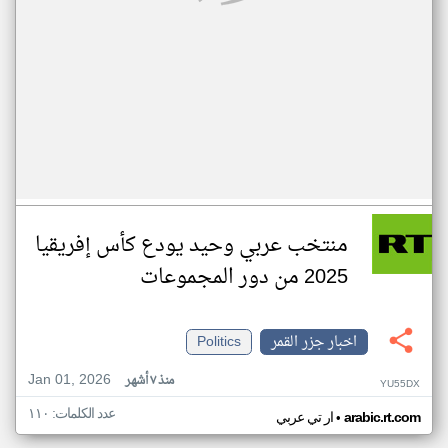
منتخب عربي وحيد يودع كأس إفريقيا
2025 من دور المجموعات
اخبار جزر القمر
Politics
Jan 01, 2026
منذ ٧ أشهر
YU55DX
عدد الكلمات: ١١٠
•
arabic.rt.com
ار تي عربي