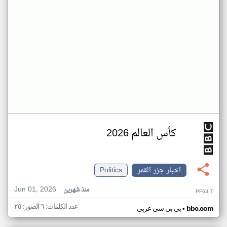
كأس العالم 2026
اخبار جزر القمر
Politics
Jun 01, 2026
منذ شهرين
PF63IT
عدد الكلمات: ٦ الصور: ٢٥
•
bbc.com
بي بي سي عربي