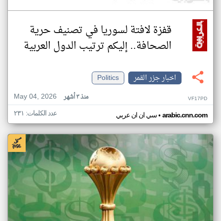
قفزة لافتة لسوريا في تصنيف حرية
الصحافة.. إليكم ترتيب الدول العربية
اخبار جزر القمر
Politics
May 04, 2026
منذ ٣ أشهر
VF17PD
عدد الكلمات: ٢٣١
•
arabic.cnn.com
سي ان ان عربي