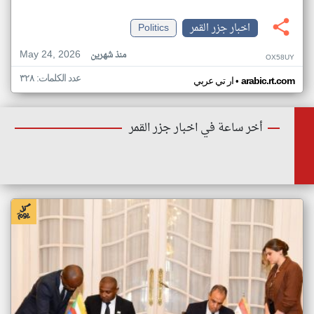
اخبار جزر القمر
Politics
May 24, 2026
منذ شهرين
OX58UY
عدد الكلمات: ٣٢٨
•
arabic.rt.com
ار تي عربي
أخر ساعة في اخبار جزر القمر