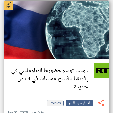
روسيا توسع حضورها الدبلوماسي في
إفريقيا بافتتاح ممثليات في 4 دول
جديدة
اخبار جزر القمر
Politics
Jun 01, 2026