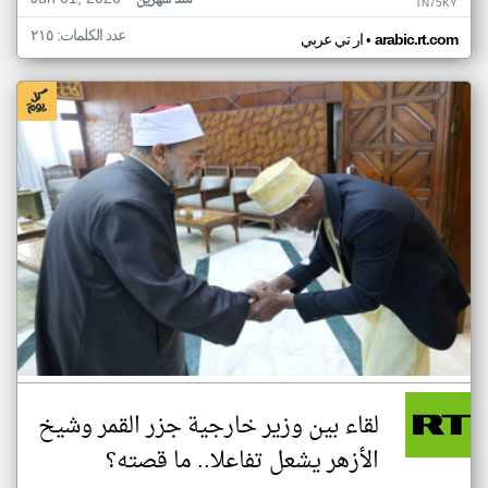
منذ شهرين
TN75KY
عدد الكلمات: ٢١٥
•
arabic.rt.com
ار تي عربي
لقاء بين وزير خارجية جزر القمر وشيخ
الأزهر يشعل تفاعلا.. ما قصته؟