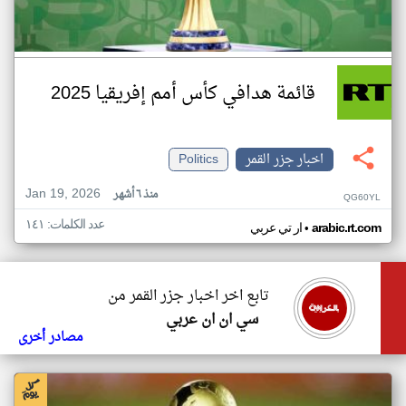
قائمة هدافي كأس أمم إفريقيا 2025
اخبار جزر القمر
Politics
Jan 19, 2026
منذ ٦ أشهر
QG60YL
عدد الكلمات: ١٤١
•
arabic.rt.com
ار تي عربي
تابع اخر اخبار جزر القمر من
سي ان ان عربي
مصادر أخرى