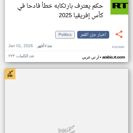
حكم يعترف بارتكابه خطأ فادحا في
كأس إفريقيا 2025
اخبار جزر القمر
Politics
Jan 01, 2026
منذ ٧ أشهر
PG03WV
عدد الكلمات: ٢٢٣
•
arabic.rt.com
ار تي عربي