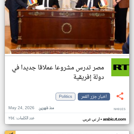
مصر تدرس مشروعا عملاقا جديدا في
دولة إفريقية
اخبار جزر القمر
Politics
May 24, 2026
منذ شهرين
NH91ES
عدد الكلمات: ٢٥٤
•
arabic.rt.com
ار تي عربي