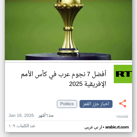
أفضل 7 نجوم عرب في كأس الأمم
الإفريقية 2025
اخبار جزر القمر
Politics
Jan 16, 2026
منذ ٦ أشهر
YD16SE
عدد الكلمات: ١٠٩
•
arabic.rt.com
ار تي عربي