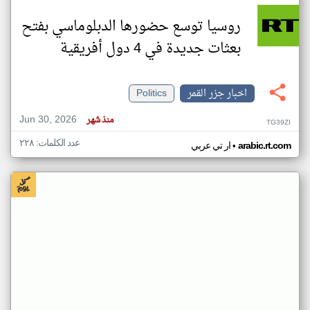
روسيا توسع حضورها الدبلوماسي بفتح
بعثات جديدة في 4 دول أفريقية
اخبار جزر القمر
Politics
Jun 30, 2026
منذ شهر
TG39ZI
عدد الكلمات: ٢٢٨
•
arabic.rt.com
ار تي عربي