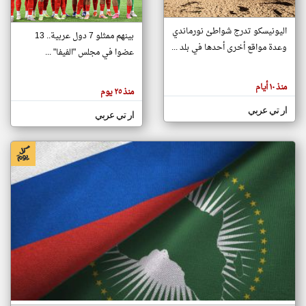
اليونيسكو تدرج شواطئ نورماندي
بينهم ممثلو 7 دول عربية.. 13
klyoum.com
وعدة مواقع أخرى أحدها في بلد ...
تغيير الدولة
عضوا في مجلس "الفيفا" ...
تعبر
مصادر الأخبار من جزر القمر
المقالات
الموجوده
اخبار جزر القمر على مدار الساعة
منذ ١٠ أيام
هنا عن
منذ ٢٥ يوم
وجهة
نظر
أهم اخبار جزر القمر العاجلة والمباشرة
ار تي عربي
كاتبيها.
ار تي عربي