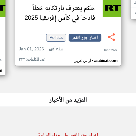
حكم يعترف بارتكابه خطأ
فادحا في كأس إفريقيا 2025
اخبار جزر القمر
Politics
Jan 01, 2026
منذ ٧ أشهر
PG03WV
عدد الكلمات: ٢٢٣
•
X
arabic.rt.com
ار تي عربي
om
المزيد من الأخبار
اخبار جزر القمر على مدار الساعة