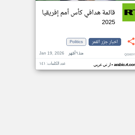
قائمة هدافي كأس أمم إفريقيا
2025
اخبار جزر القمر
Politics
Jan 19, 2026
منذ ٦ أشهر
QG60Y
عدد الكلمات: ١٤١
•
arabic.rt.c
ار تي عربي