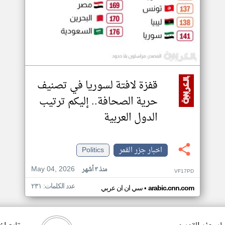
قفزة لافتة لسوريا في تصنيف
حرية الصحافة.. إليكم ترتيب
الدول العربية
اخبار جزر القمر
Politics
May 04, 2026
منذ ٣ أشهر
VF17PD
عدد الكلمات: ٢٣١
•
arabic.cnn.com
سي ان ان عربي