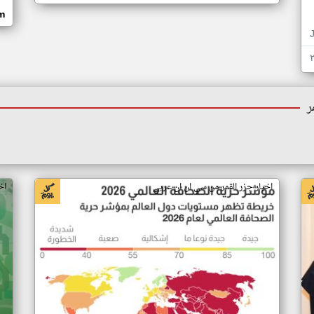
om
ر
اخبار جزر القمر من سي ان ان عربي
اخ