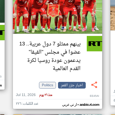
بينهم ممثلو 7 دول عربية.. 13
عضوا في مجلس "الفيفا"
يدعمون عودة روسيا لكرة
القدم العالمية
ZI
اخبار جزر القمر
Politics
om
Jul 11, 2026
منذ ٢٦ يوم
EE45AI
عدد الكلمات: ٢٢٦
•
arabic.rt.com
ار تي عربي