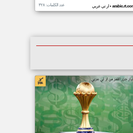
عدد الكلمات: ٣٢٨
•
arabic.rt.c
ار تي عربي
بار جزر القمر من ار تي عربي