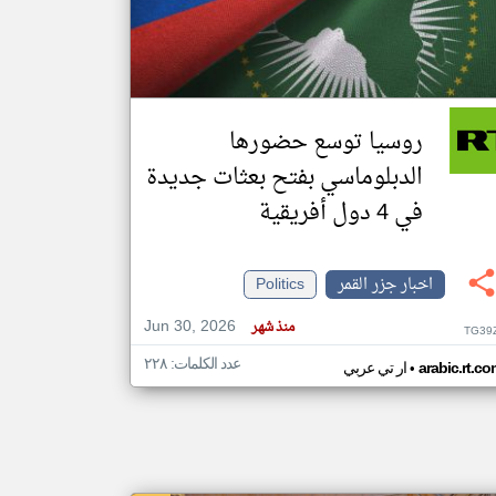
klyoum.com
تغيير الدولة
مصادر الأخبار من جزر القمر
روسيا توسع حضورها
اخبار جزر القمر على مدار الساعة
الدبلوماسي بفتح بعثات جديدة
أهم اخبار جزر القمر العاجلة والمباشرة
في 4 دول أفريقية
اخبار جزر القمر
Politics
Jun 30, 2026
منذ شهر
TG39
عدد الكلمات: ٢٢٨
•
arabic.rt.c
ار تي عربي