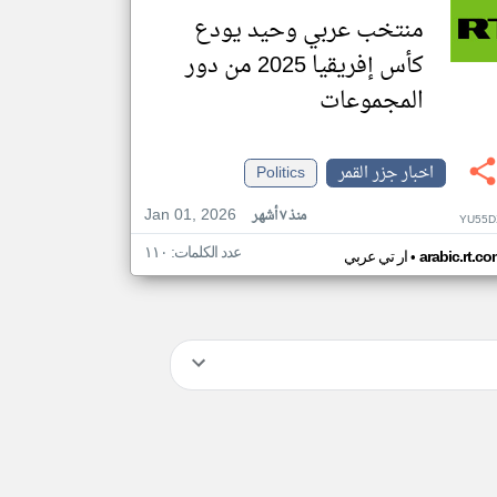
منتخب عربي وحيد يودع
كأس إفريقيا 2025 من دور
المجموعات
اخبار جزر القمر
Politics
Jan 01, 2026
منذ ٧ أشهر
YU55D
عدد الكلمات: ١١٠
•
arabic.rt.c
ار تي عربي