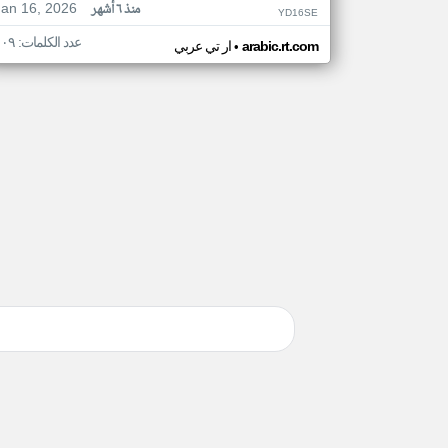
Jan 16, 2026
منذ ٦ أشهر
YD16SE
عدد الكلمات: ١٠٩
•
arabic.rt.com
ار تي عربي