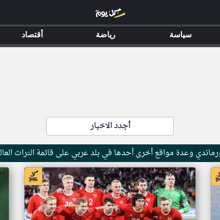
سياسة
رياضة
أقتصاد
أجدد الاخبار
ماندي وعدة مواقع أخرى أحدها في بلد عربي على قائمة التراث العال
اخبار جزر القمر من ار تي عربي
اخ