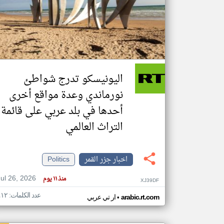
تعبر
المقالات
الموجوده
هنا عن
وجهة
اليونيسكو تدرج شواطئ
نظر
كاتبيها.
نورماندي وعدة مواقع أخرى
أحدها في بلد عربي على قائمة
التراث العالمي
اخبار جزر القمر
Politics
Jul 26, 2026
منذ ١١ يوم
XJ39DF
عدد الكلمات: ٤١٢
•
arabic.rt.com
ار تي عربي