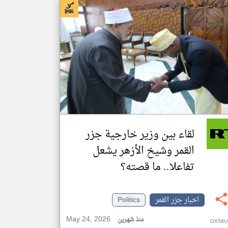
بار جزر القمر من ار تي عربي
لقاء بين وزير خارجية جزر
القمر وشيخ الأزهر يشعل
تفاعلا.. ما قصته؟
اخبار جزر القمر
Politics
May 24, 2026
منذ شهرين
OX58U