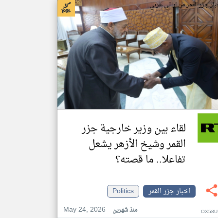
بار جزر القمر من ار تي عربي
لقاء بين وزير خارجية جزر
القمر وشيخ الأزهر يشعل
تفاعلا.. ما قصته؟
اخبار جزر القمر
Politics
May 24, 2026
منذ شهرين
OX58U