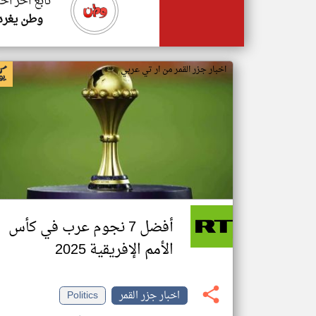
تابع اخر اخب
وطن يغرد
اخبار جزر القمر من ار تي عربي
أفضل 7 نجوم عرب في كأس
الأمم الإفريقية 2025
اخبار جزر القمر
Politics