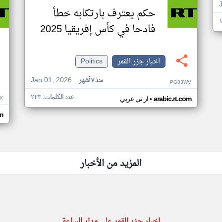
حكم يعترف بارتكابه خطأ
فادحا في كأس إفريقيا 2025
اخبار جزر القمر
Politics
Jan 01, 2026
منذ ٧ أشهر
PG03WV
عدد الكلمات: ٢٢٣
•
X
arabic.rt.com
ار تي عربي
om
المزيد من الأخبار
اخبار جزر القمر على مدار الساعة