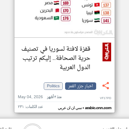
قفزة لافتة لسوريا في تصنيف
حرية الصحافة.. إليكم ترتيب
الدول العربية
اخبار جزر القمر
Politics
May 04, 2026
منذ ٣ أشهر
VF17PD
عدد الكلمات: ٢٣١
•
arabic.cnn.com
سي ان ان عربي