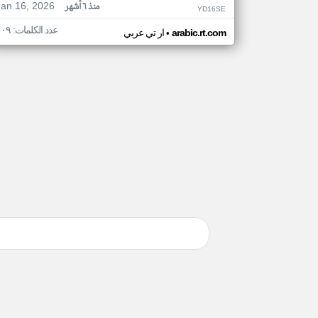
Jan 16, 2026
منذ ٦ أشهر
YD16SE
عدد الكلمات: ١٠٩
•
arabic.rt.com
ار تي عربي