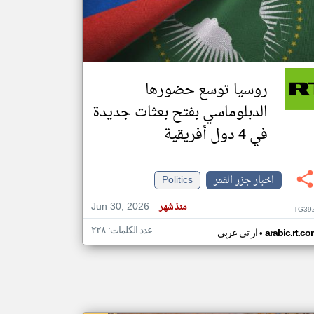
klyoum.com
تغيير الدولة
مصادر الأخبار من جزر القمر
روسيا توسع حضورها
اخبار جزر القمر على مدار الساعة
الدبلوماسي بفتح بعثات جديدة
أهم اخبار جزر القمر العاجلة والمباشرة
في 4 دول أفريقية
اخبار جزر القمر
Politics
Jun 30, 2026
منذ شهر
TG39
عدد الكلمات: ٢٢٨
•
arabic.rt.c
ار تي عربي