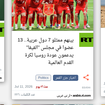
بينهم ممثلو 7 دول عربية.. 13
عضوا في مجلس "الفيفا"
يدعمون عودة روسيا لكرة
القدم العالمية
ZI
اخبار جزر القمر
Politics
om
Jul 11, 2026
منذ ٢٦ يوم
EE45AI
عدد الكلمات: ٢٢٦
•
arabic.rt.com
ار تي عربي