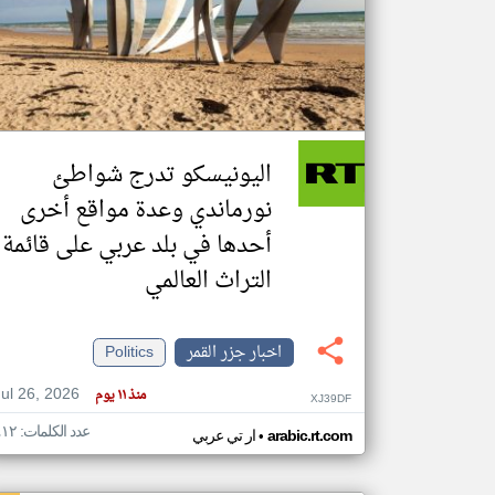
تعبر
المقالات
الموجوده
هنا عن
وجهة
اليونيسكو تدرج شواطئ
نظر
كاتبيها.
نورماندي وعدة مواقع أخرى
أحدها في بلد عربي على قائمة
التراث العالمي
اخبار جزر القمر
Politics
Jul 26, 2026
منذ ١١ يوم
XJ39DF
عدد الكلمات: ٤١٢
•
arabic.rt.com
ار تي عربي