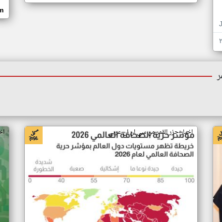
om
ر
اخبار جزر القمر من سي ان ان عربي
اخ