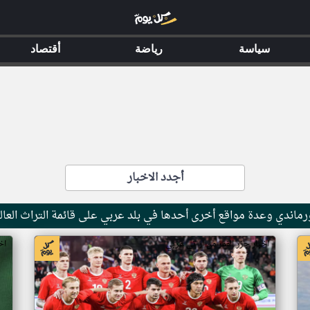
سياسة
رياضة
أقتصاد
أجدد الاخبار
ماندي وعدة مواقع أخرى أحدها في بلد عربي على قائمة التراث العال
اخبار جزر القمر من ار تي عربي
اخ