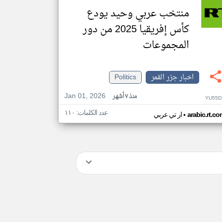
منتخب عربي وحيد يودع
كأس إفريقيا 2025 من دور
المجموعات
اخبار جزر القمر
Politics
Jan 01, 2026
منذ ٧ أشهر
YU55D
عدد الكلمات: ١١٠
•
arabic.rt.c
ار تي عربي