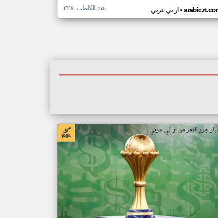
عدد الكلمات: ٣٢٨
•
arabic.rt.c
ار تي عربي
بار جزر القمر من ار تي عربي