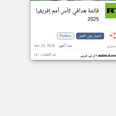
قائمة هدافي كأس أمم إفريقيا
2025
اخبار جزر القمر
Politics
Jan 19, 2026
منذ ٦ أشهر
QG60Y
عدد الكلمات: ١٤١
•
arabic.rt.c
ار تي عربي