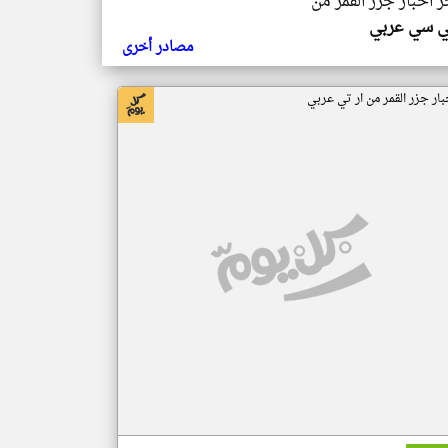
ر اخبار جزر القمر من
ي سي عربي
مصادر أخرى
بار جزر القمر من ار تي عربي