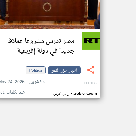
مصر تدرس مشروعا عملاقا
جديدا في دولة إفريقية
اخبار جزر القمر
Politics
May 24, 2026
منذ شهرين
NH91ES
عدد الكلمات: ٢٥٤
•
arabic.rt.com
ار تي عربي