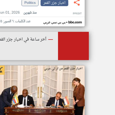
اخبار جزر القمر
Politics
Jun 01, 2026
منذ شهرين
PF63IT
عدد الكلمات: ٦ الصور: ٢٥
•
bbc.com
بي بي سي عربي
أخر ساعة في اخبار جزر القم
اخبار جزر القمر من ار تي عربي