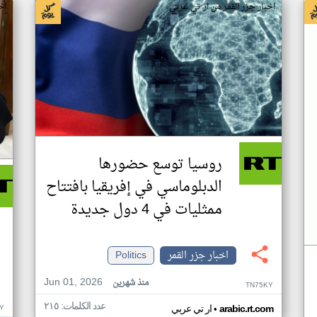
اخبار جزر القمر من ار تي عربي
اخ
روسيا توسع حضورها
الدبلوماسي في إفريقيا بافتتاح
ممثليات في 4 دول جديدة
اخبار جزر القمر
Politics
Jun 01, 2026
منذ شهرين
TN75KY
عدد الكلمات: ٢١٥
•
Y
arabic.rt.com
ار تي عربي