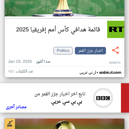
قائمة هدافي كأس أمم إفريقيا 2025
اخبار جزر القمر
Politics
Jan 19, 2026
منذ ٦ أشهر
QG60YL
عدد الكلمات: ١٤١
•
arabic.rt.com
ار تي عربي
تابع اخر اخبار جزر القمر من
بي بي سي عربي
مصادر أخرى