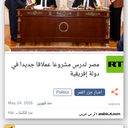
مصر تدرس مشروعا عملاقا جديدا في
دولة إفريقية
اخبار جزر القمر
Politics
May 24, 2026
منذ شهرين
NH91ES
عدد الكلمات: ٢٥٤
•
arabic.rt.com
ار تي عربي