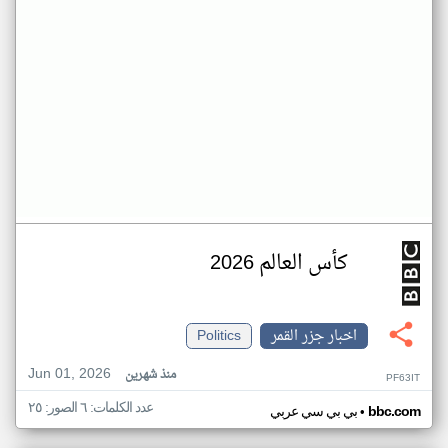
كأس العالم 2026
اخبار جزر القمر
Politics
Jun 01, 2026
منذ شهرين
PF63IT
عدد الكلمات: ٦ الصور: ٢٥
•
bbc.com
بي بي سي عربي