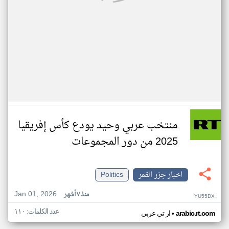
منتخب عربي وحيد يودع كأس إفريقيا
2025 من دور المجموعات
اخبار جزر القمر
Politics
Jan 01, 2026
منذ ٧ أشهر
YU55DX
عدد الكلمات: ١١٠
•
arabic.rt.com
ار تي عربي