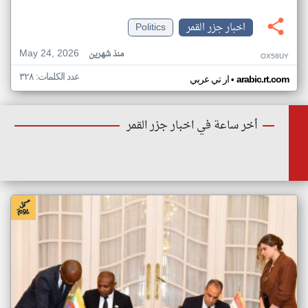
اخبار جزر القمر
Politics
May 24, 2026
منذ شهرين
OX58UY
عدد الكلمات: ٣٢٨
•
arabic.rt.com
ار تي عربي
أخر ساعة في اخبار جزر القمر