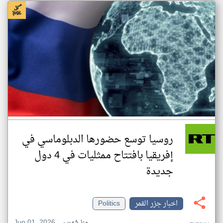
روسيا توسع حضورها الدبلوماسي في
إفريقيا بافتتاح ممثليات في 4 دول
جديدة
اخبار جزر القمر
Politics
Jun 01, 2026