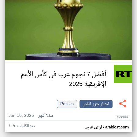
أفضل 7 نجوم عرب في كأس الأمم
الإفريقية 2025
اخبار جزر القمر
Politics
Jan 16, 2026
منذ ٦ أشهر
YD16SE
عدد الكلمات: ١٠٩
•
arabic.rt.com
ار تي عربي