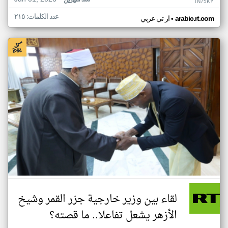
منذ شهرين
TN75KY
عدد الكلمات: ٢١٥
•
arabic.rt.com
ار تي عربي
لقاء بين وزير خارجية جزر القمر وشيخ
الأزهر يشعل تفاعلا.. ما قصته؟