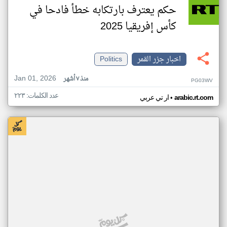
حكم يعترف بارتكابه خطأ فادحا في
كأس إفريقيا 2025
اخبار جزر القمر
Politics
Jan 01, 2026
منذ ٧ أشهر
PG03WV
عدد الكلمات: ٢٢٣
•
arabic.rt.com
ار تي عربي