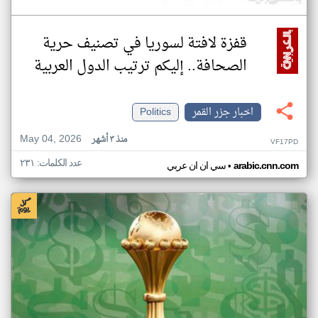
قفزة لافتة لسوريا في تصنيف حرية
الصحافة.. إليكم ترتيب الدول العربية
اخبار جزر القمر
Politics
May 04, 2026
منذ ٣ أشهر
VF17PD
عدد الكلمات: ٢٣١
•
arabic.cnn.com
سي ان ان عربي