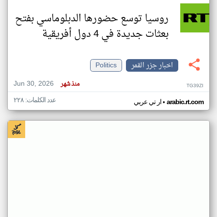
روسيا توسع حضورها الدبلوماسي بفتح
بعثات جديدة في 4 دول أفريقية
اخبار جزر القمر
Politics
Jun 30, 2026
منذ شهر
TG39ZI
عدد الكلمات: ٢٢٨
•
arabic.rt.com
ار تي عربي