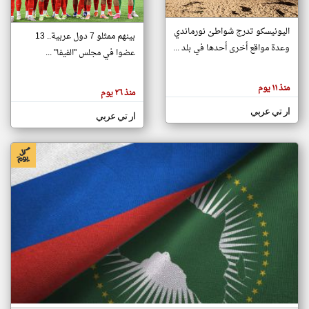
اليونيسكو تدرج شواطئ نورماندي
بينهم ممثلو 7 دول عربية.. 13
klyoum.com
وعدة مواقع أخرى أحدها في بلد ...
تغيير الدولة
عضوا في مجلس "الفيفا" ...
تعبر
مصادر الأخبار من جزر القمر
المقالات
الموجوده
اخبار جزر القمر على مدار الساعة
منذ ١١ يوم
هنا عن
منذ ٢٦ يوم
وجهة
نظر
أهم اخبار جزر القمر العاجلة والمباشرة
ار تي عربي
كاتبيها.
ار تي عربي