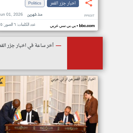
اخبار جزر القمر
Politics
Jun 01, 2026
منذ شهرين
PF63IT
عدد الكلمات: ٦ الصور: ٢٥
•
bbc.com
بي بي سي عربي
أخر ساعة في اخبار جزر القم
اخبار جزر القمر من ار تي عربي