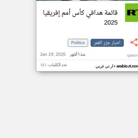
قائمة هدافي كأس أمم إفريقيا
2025
اخبار جزر القمر
Politics
Jan 19, 2026
منذ ٦ أشهر
QG60Y
عدد الكلمات: ١٤١
•
arabic.rt.c
ار تي عربي