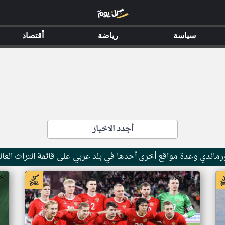
سياسة
رياضة
أقتصاد
أجدد الاخبار
ماندي وعدة مواقع أخرى أحدها في بلد عربي على قائمة التراث العال
اخبار جزر القمر من ار تي عربي
اخ