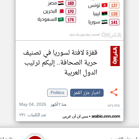
قفزة لافتة لسوريا في تصنيف
حرية الصحافة.. إليكم ترتيب
الدول العربية
اخبار جزر القمر
Politics
May 04, 2026
منذ ٣ أشهر
VF17PD
عدد الكلمات: ٢٣١
•
arabic.cnn.com
سي ان ان عربي