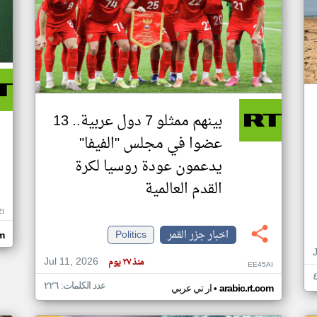
بينهم ممثلو 7 دول عربية.. 13
عضوا في مجلس "الفيفا"
يدعمون عودة روسيا لكرة
القدم العالمية
ZI
اخبار جزر القمر
Politics
om
Jul 11, 2026
منذ ٢٧ يوم
EE45AI
عدد الكلمات: ٢٢٦
•
arabic.rt.com
ار تي عربي