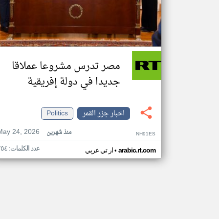
مصر تدرس مشروعا عملاقا
جديدا في دولة إفريقية
اخبار جزر القمر
Politics
May 24, 2026
منذ شهرين
NH91ES
عدد الكلمات: ٢٥٤
•
arabic.rt.com
ار تي عربي