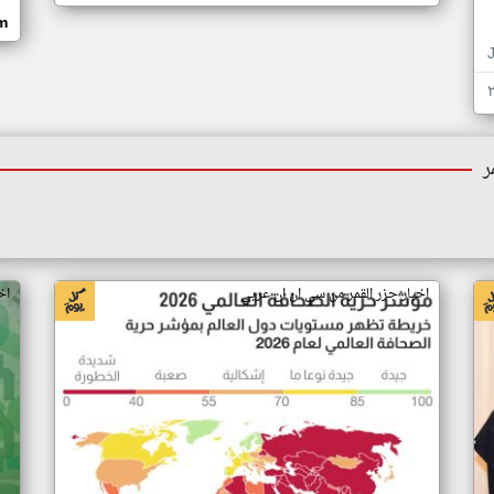
om
ر
اخبار جزر القمر من سي ان ان عربي
اخ