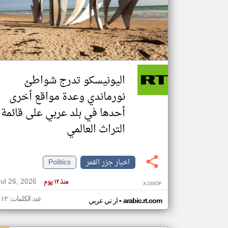
تعبر
المقالات
الموجوده
هنا عن
وجهة
اليونيسكو تدرج شواطئ
نظر
كاتبيها.
نورماندي وعدة مواقع أخرى
أحدها في بلد عربي على قائمة
التراث العالمي
اخبار جزر القمر
Politics
Jul 26, 2026
منذ ١٢ يوم
XJ39DF
عدد الكلمات: ٤١٢
•
arabic.rt.com
ار تي عربي