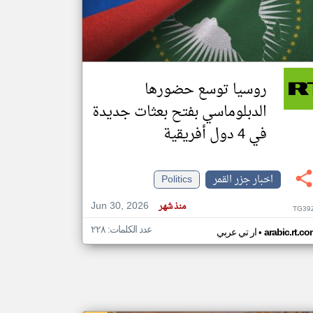
klyoum.com
تغيير الدولة
مصادر الأخبار من جزر القمر
روسيا توسع حضورها
اخبار جزر القمر على مدار الساعة
الدبلوماسي بفتح بعثات جديدة
أهم اخبار جزر القمر العاجلة والمباشرة
في 4 دول أفريقية
اخبار جزر القمر
Politics
Jun 30, 2026
منذ شهر
TG39
عدد الكلمات: ٢٢٨
•
arabic.rt.c
ار تي عربي