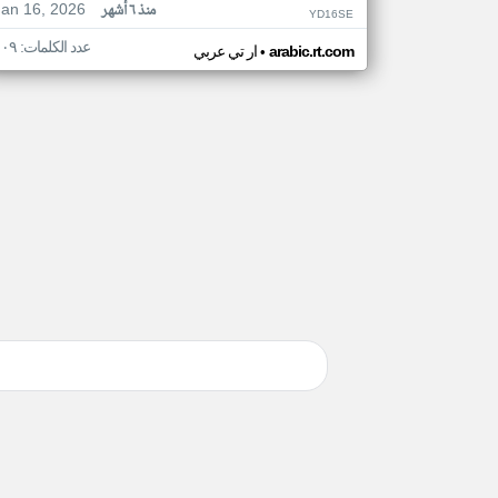
Jan 16, 2026
منذ ٦ أشهر
YD16SE
عدد الكلمات: ١٠٩
•
arabic.rt.com
ار تي عربي