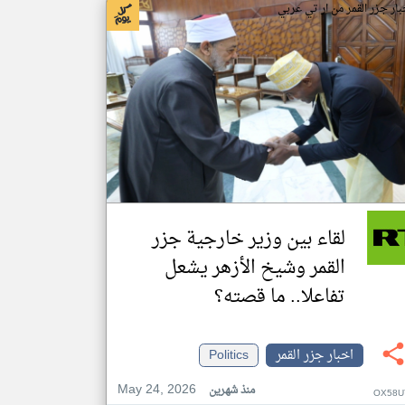
بار جزر القمر من ار تي عربي
لقاء بين وزير خارجية جزر
القمر وشيخ الأزهر يشعل
تفاعلا.. ما قصته؟
اخبار جزر القمر
Politics
May 24, 2026
منذ شهرين
OX58U