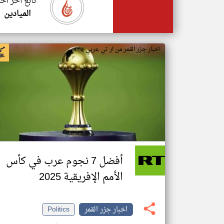
تابع اخر اخب
الميادين
اخبار جزر القمر من ار تي عربي
أفضل 7 نجوم عرب في كأس
الأمم الإفريقية 2025
اخبار جزر القمر
Politics