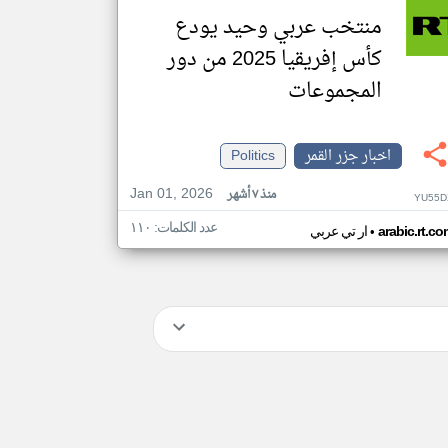
منتخب عربي وحيد يودع
كأس إفريقيا 2025 من دور
المجموعات
اخبار جزر القمر
Politics
Jan 01, 2026
منذ ٧ أشهر
YU55D
عدد الكلمات: ١١٠
•
arabic.rt.c
ار تي عربي