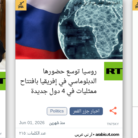
اخبار جزر القمر من ار تي عربي
اخ
روسيا توسع حضورها
الدبلوماسي في إفريقيا بافتتاح
ممثليات في 4 دول جديدة
اخبار جزر القمر
Politics
Jun 01, 2026
منذ شهرين
TN75KY
عدد الكلمات: ٢١٥
•
Y
arabic.rt.com
ار تي عربي