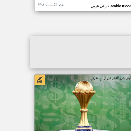
عدد الكلمات: ٣٢٨
•
arabic.rt.c
ار تي عربي
بار جزر القمر من ار تي عربي