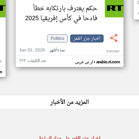
حكم يعترف بارتكابه خطأ
فادحا في كأس إفريقيا 2025
اخبار جزر القمر
Politics
Jan 01, 2026
منذ ٧ أشهر
PG03WV
عدد الكلمات: ٢٢٣
•
X
arabic.rt.com
ار تي عربي
om
المزيد من الأخبار
اخبار جزر القمر على مدار الساعة