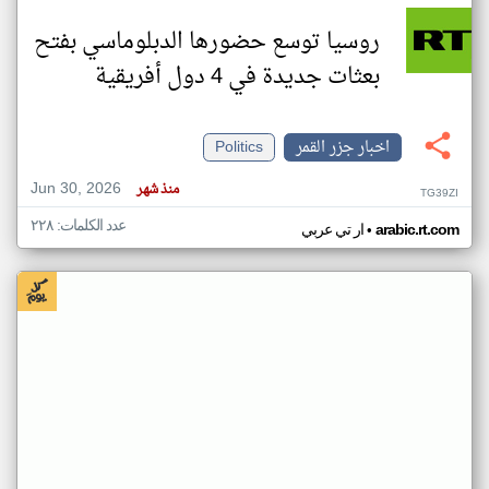
روسيا توسع حضورها الدبلوماسي بفتح
بعثات جديدة في 4 دول أفريقية
اخبار جزر القمر
Politics
Jun 30, 2026
منذ شهر
TG39ZI
عدد الكلمات: ٢٢٨
•
arabic.rt.com
ار تي عربي