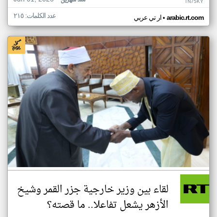
منذ شهرين
TN75KY
عدد الكلمات: ٢١٥
•
arabic.rt.com
ار تي عربي
لقاء بين وزير خارجية جزر القمر وشيخ
الأزهر يشعل تفاعلا.. ما قصته؟