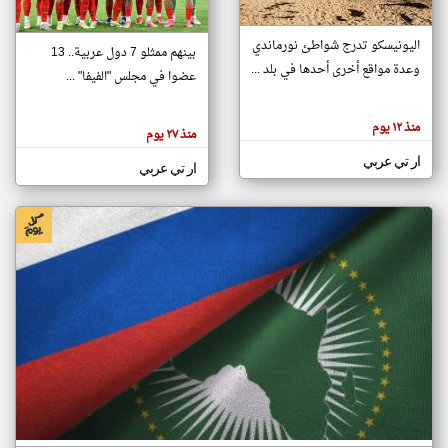
اليونيسكو تدرج شواطئ نورماندي
بينهم ممثلو 7 دول عربية.. 13
klyoum.com
وعدة مواقع أخرى أحدها في بلد ...
تغيير الدولة
عضوا في مجلس "الفيفا" ...
تعبر
مصادر الأخبار من جزر القمر
المقالات
الموجوده
اخبار جزر القمر على مدار الساعة
منذ ١٢ يوم
هنا عن
منذ ٢٧ يوم
وجهة
نظر
أهم اخبار جزر القمر العاجلة والمباشرة
ار تي عربي
كاتبيها.
ار تي عربي