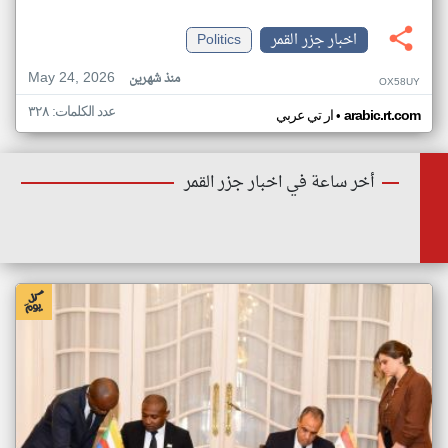
اخبار جزر القمر
Politics
May 24, 2026
منذ شهرين
OX58UY
عدد الكلمات: ٣٢٨
•
arabic.rt.com
ار تي عربي
أخر ساعة في اخبار جزر القمر