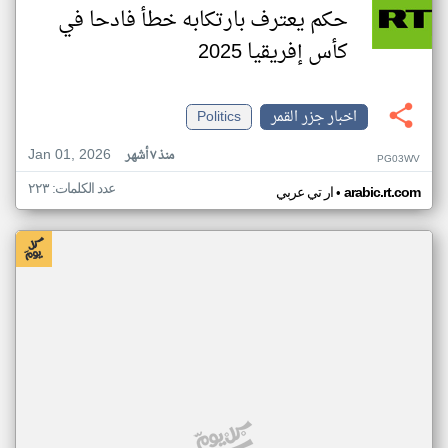
حكم يعترف بارتكابه خطأ فادحا في
كأس إفريقيا 2025
اخبار جزر القمر
Politics
Jan 01, 2026
منذ ٧ أشهر
PG03WV
عدد الكلمات: ٢٢٣
•
arabic.rt.com
ار تي عربي