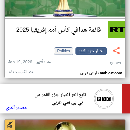
قائمة هدافي كأس أمم إفريقيا 2025
اخبار جزر القمر
Politics
Jan 19, 2026
منذ ٦ أشهر
QG60YL
عدد الكلمات: ١٤١
•
arabic.rt.com
ار تي عربي
تابع اخر اخبار جزر القمر من
بي بي سي عربي
مصادر أخرى