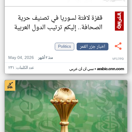
قفزة لافتة لسوريا في تصنيف حرية
الصحافة.. إليكم ترتيب الدول العربية
اخبار جزر القمر
Politics
May 04, 2026
منذ ٣ أشهر
VF17PD
عدد الكلمات: ٢٣١
•
arabic.cnn.com
سي ان ان عربي