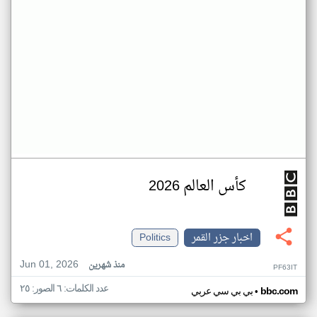
كأس العالم 2026
اخبار جزر القمر
Politics
Jun 01, 2026
منذ شهرين
PF63IT
عدد الكلمات: ٦ الصور: ٢٥
•
bbc.com
بي بي سي عربي