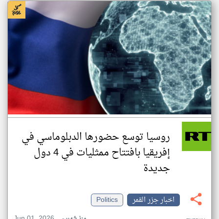
روسيا توسع حضورها الدبلوماسي في
إفريقيا بافتتاح ممثليات في 4 دول
جديدة
اخبار جزر القمر
Politics
Jun 01, 2026