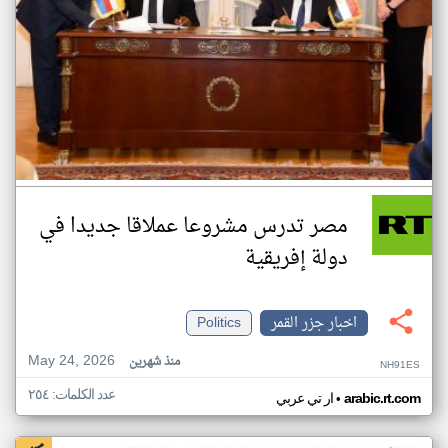
مصر تدرس مشروعا عملاقا جديدا في
دولة إفريقية
اخبار جزر القمر
Politics
May 24, 2026
منذ شهرين
NH91ES
عدد الكلمات: ٢٥٤
•
arabic.rt.com
ار تي عربي