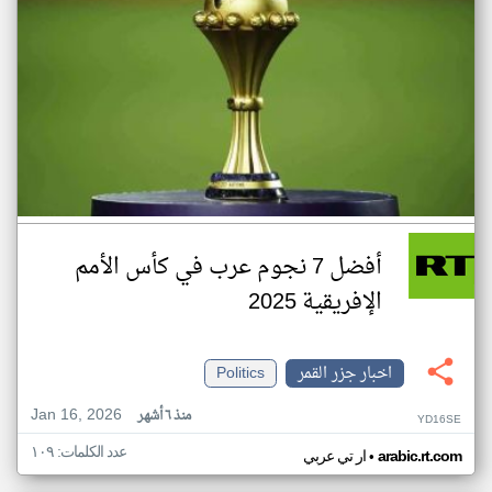
أفضل 7 نجوم عرب في كأس الأمم
الإفريقية 2025
اخبار جزر القمر
Politics
Jan 16, 2026
منذ ٦ أشهر
YD16SE
عدد الكلمات: ١٠٩
•
arabic.rt.com
ار تي عربي