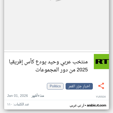
منتخب عربي وحيد يودع كأس إفريقيا
2025 من دور المجموعات
اخبار جزر القمر
Politics
Jan 01, 2026
منذ ٧ أشهر
YU55DX
عدد الكلمات: ١١٠
•
arabic.rt.com
ار تي عربي