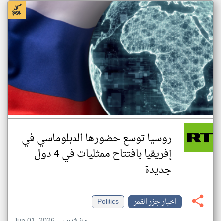
روسيا توسع حضورها الدبلوماسي في
إفريقيا بافتتاح ممثليات في 4 دول
جديدة
اخبار جزر القمر
Politics
Jun 01, 2026