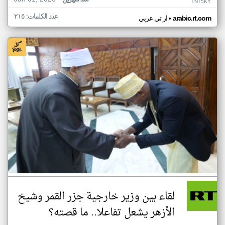
منذ شهرين
TN75KY
عدد الكلمات: ٢١٥
•
arabic.rt.com
ار تي عربي
لقاء بين وزير خارجية جزر القمر وشيخ
الأزهر يشعل تفاعلا.. ما قصته؟