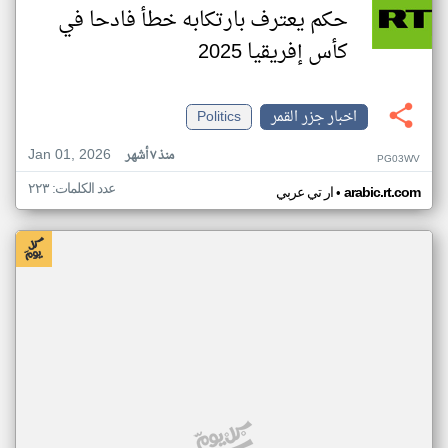
حكم يعترف بارتكابه خطأ فادحا في
كأس إفريقيا 2025
اخبار جزر القمر
Politics
Jan 01, 2026
منذ ٧ أشهر
PG03WV
عدد الكلمات: ٢٢٣
•
arabic.rt.com
ار تي عربي