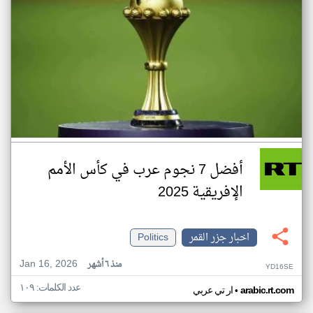
أفضل 7 نجوم عرب في كأس الأمم
الإفريقية 2025
اخبار جزر القمر
Politics
Jan 16, 2026
منذ ٦ أشهر
YD16SE
عدد الكلمات: ١٠٩
•
arabic.rt.com
ار تي عربي