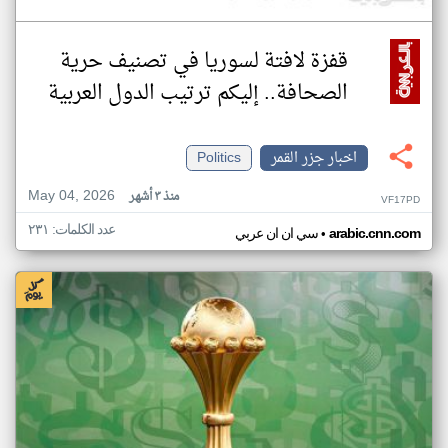
قفزة لافتة لسوريا في تصنيف حرية
الصحافة.. إليكم ترتيب الدول العربية
اخبار جزر القمر
Politics
May 04, 2026
منذ ٣ أشهر
VF17PD
عدد الكلمات: ٢٣١
•
arabic.cnn.com
سي ان ان عربي