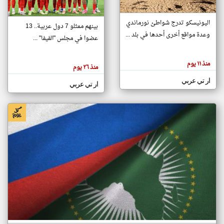
اليونيسكو تدرج شواطئ نورماندي
بينهم ممثلو 7 دول عربية.. 13
klyoum.com
وعدة مواقع أخرى أحدها في بلد ...
تغيير الدولة
عضوا في مجلس "الفيفا" ...
تعبر
مصادر الأخبار من جزر القمر
المقالات
الموجوده
اخبار جزر القمر على مدار الساعة
منذ ١١ يوم
هنا عن
منذ ٢٦ يوم
وجهة
نظر
أهم اخبار جزر القمر العاجلة والمباشرة
ار تي عربي
كاتبيها.
ار تي عربي