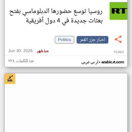
روسيا توسع حضورها الدبلوماسي بفتح
بعثات جديدة في 4 دول أفريقية
اخبار جزر القمر
Politics
Jun 30, 2026
منذ شهر
TG39ZI
عدد الكلمات: ٢٢٨
•
arabic.rt.com
ار تي عربي