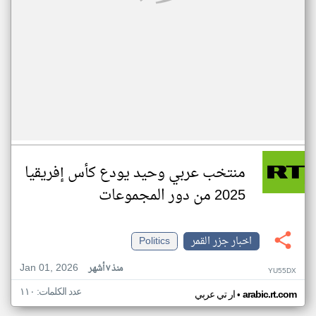
منتخب عربي وحيد يودع كأس إفريقيا
2025 من دور المجموعات
اخبار جزر القمر
Politics
Jan 01, 2026
منذ ٧ أشهر
YU55DX
عدد الكلمات: ١١٠
•
arabic.rt.com
ار تي عربي