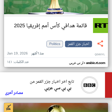
قائمة هدافي كأس أمم إفريقيا 2025
اخبار جزر القمر
Politics
Jan 19, 2026
منذ ٦ أشهر
QG60YL
عدد الكلمات: ١٤١
•
arabic.rt.com
ار تي عربي
تابع اخر اخبار جزر القمر من
بي بي سي عربي
مصادر أخرى