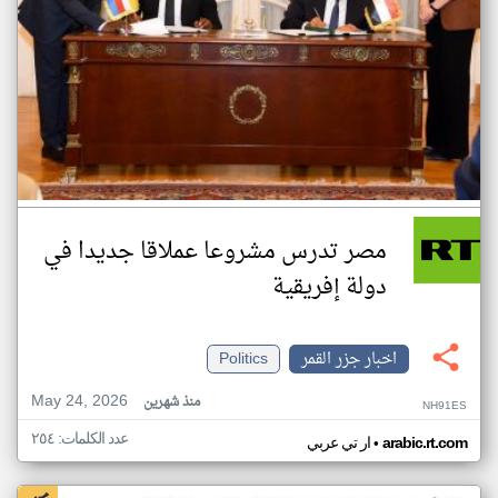
مصر تدرس مشروعا عملاقا جديدا في
دولة إفريقية
اخبار جزر القمر
Politics
May 24, 2026
منذ شهرين
NH91ES
عدد الكلمات: ٢٥٤
•
arabic.rt.com
ار تي عربي