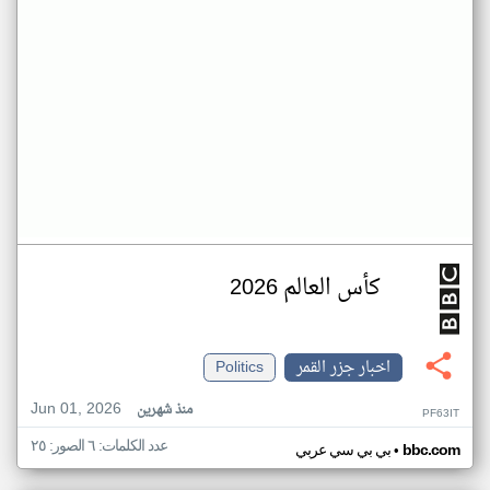
كأس العالم 2026
اخبار جزر القمر
Politics
Jun 01, 2026
منذ شهرين
PF63IT
عدد الكلمات: ٦ الصور: ٢٥
•
bbc.com
بي بي سي عربي