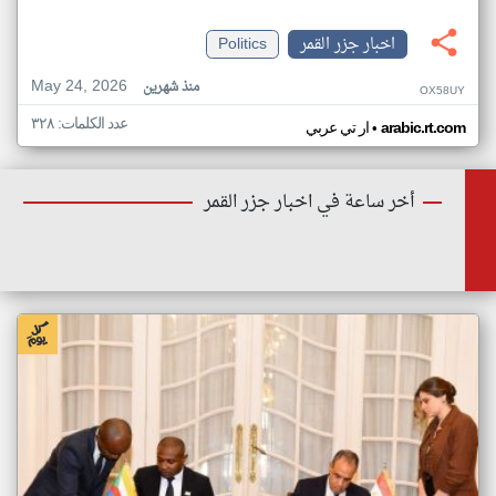
اخبار جزر القمر
Politics
May 24, 2026
منذ شهرين
OX58UY
عدد الكلمات: ٣٢٨
•
arabic.rt.com
ار تي عربي
أخر ساعة في اخبار جزر القمر