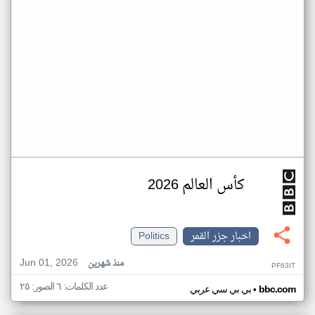
كأس العالم 2026
اخبار جزر القمر
Politics
Jun 01, 2026
منذ شهرين
PF63IT
عدد الكلمات: ٦ الصور: ٢٥
•
bbc.com
بي بي سي عربي