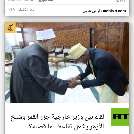
منذ شهرين
TN75KY
عدد الكلمات: ٢١٥
•
arabic.rt.com
ار تي عربي
لقاء بين وزير خارجية جزر القمر وشيخ
الأزهر يشعل تفاعلا.. ما قصته؟