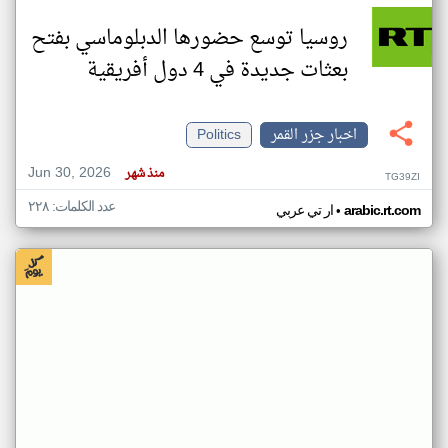
روسيا توسع حضورها الدبلوماسي بفتح
بعثات جديدة في 4 دول أفريقية
اخبار جزر القمر
Politics
Jun 30, 2026
منذ شهر
TG39ZI
عدد الكلمات: ٢٢٨
•
arabic.rt.com
ار تي عربي