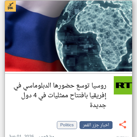
روسيا توسع حضورها الدبلوماسي في
إفريقيا بافتتاح ممثليات في 4 دول
جديدة
اخبار جزر القمر
Politics
Jun 01, 2026