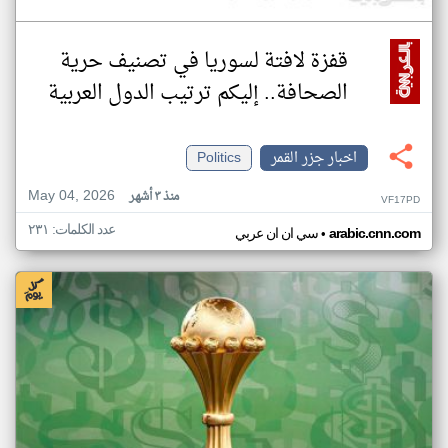
قفزة لافتة لسوريا في تصنيف حرية
الصحافة.. إليكم ترتيب الدول العربية
اخبار جزر القمر
Politics
May 04, 2026
منذ ٣ أشهر
VF17PD
عدد الكلمات: ٢٣١
•
arabic.cnn.com
سي ان ان عربي