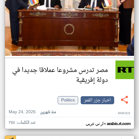
مصر تدرس مشروعا عملاقا جديدا في
دولة إفريقية
اخبار جزر القمر
Politics
May 24, 2026
منذ شهرين
NH91ES
عدد الكلمات: ٢٥٤
•
arabic.rt.com
ار تي عربي