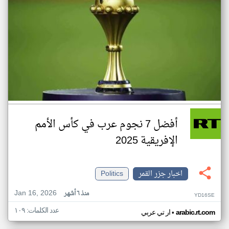
أفضل 7 نجوم عرب في كأس الأمم
الإفريقية 2025
اخبار جزر القمر
Politics
Jan 16, 2026
منذ ٦ أشهر
YD16SE
عدد الكلمات: ١٠٩
•
arabic.rt.com
ار تي عربي