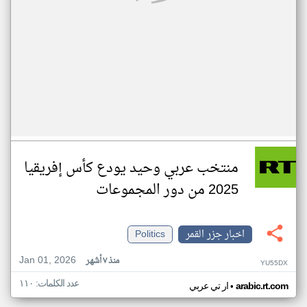
منتخب عربي وحيد يودع كأس إفريقيا
2025 من دور المجموعات
اخبار جزر القمر
Politics
Jan 01, 2026
منذ ٧ أشهر
YU55DX
عدد الكلمات: ١١٠
•
arabic.rt.com
ار تي عربي