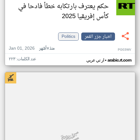
حكم يعترف بارتكابه خطأ فادحا في
كأس إفريقيا 2025
اخبار جزر القمر
Politics
Jan 01, 2026
منذ ٧ أشهر
PG03WV
عدد الكلمات: ٢٢٣
•
arabic.rt.com
ار تي عربي