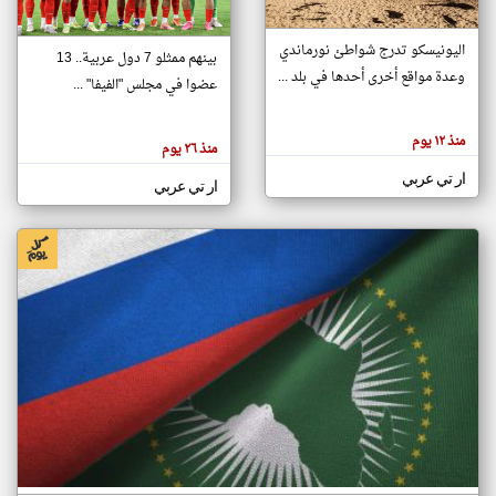
اليونيسكو تدرج شواطئ نورماندي
بينهم ممثلو 7 دول عربية.. 13
klyoum.com
وعدة مواقع أخرى أحدها في بلد ...
تغيير الدولة
عضوا في مجلس "الفيفا" ...
تعبر
مصادر الأخبار من جزر القمر
المقالات
الموجوده
اخبار جزر القمر على مدار الساعة
منذ ١٢ يوم
هنا عن
منذ ٢٦ يوم
وجهة
نظر
أهم اخبار جزر القمر العاجلة والمباشرة
ار تي عربي
كاتبيها.
ار تي عربي