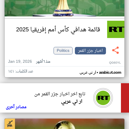
قائمة هدافي كأس أمم إفريقيا 2025
اخبار جزر القمر
Politics
Jan 19, 2026
منذ ٦ أشهر
QG60YL
عدد الكلمات: ١٤١
•
arabic.rt.com
ار تي عربي
تابع اخر اخبار جزر القمر من
ار تي عربي
مصادر أخرى