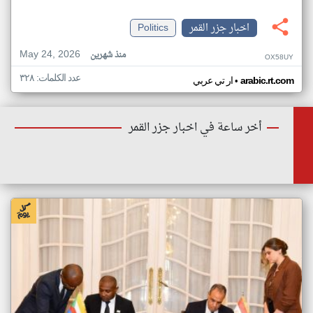
اخبار جزر القمر
Politics
May 24, 2026
منذ شهرين
OX58UY
عدد الكلمات: ٣٢٨
•
arabic.rt.com
ار تي عربي
أخر ساعة في اخبار جزر القمر