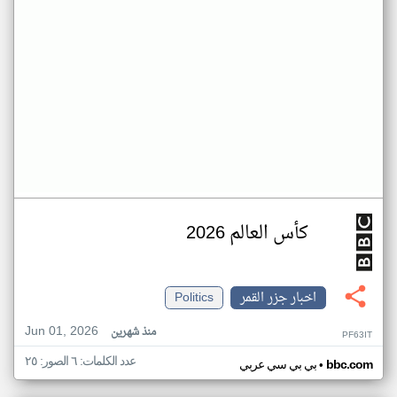
كأس العالم 2026
اخبار جزر القمر
Politics
Jun 01, 2026
منذ شهرين
PF63IT
عدد الكلمات: ٦ الصور: ٢٥
•
bbc.com
بي بي سي عربي