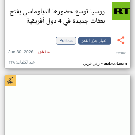
روسيا توسع حضورها الدبلوماسي بفتح
بعثات جديدة في 4 دول أفريقية
اخبار جزر القمر
Politics
Jun 30, 2026
منذ شهر
TG39ZI
عدد الكلمات: ٢٢٨
•
arabic.rt.com
ار تي عربي