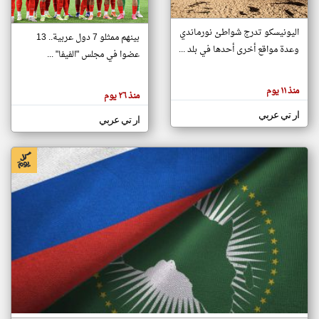
اليونيسكو تدرج شواطئ نورماندي
بينهم ممثلو 7 دول عربية.. 13
klyoum.com
وعدة مواقع أخرى أحدها في بلد ...
تغيير الدولة
عضوا في مجلس "الفيفا" ...
تعبر
مصادر الأخبار من جزر القمر
المقالات
الموجوده
اخبار جزر القمر على مدار الساعة
منذ ١١ يوم
هنا عن
منذ ٢٦ يوم
وجهة
نظر
أهم اخبار جزر القمر العاجلة والمباشرة
ار تي عربي
كاتبيها.
ار تي عربي