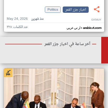
اخبار جزر القمر
Politics
May 24, 2026
منذ شهرين
OX58UY
عدد الكلمات: ٣٢٨
•
arabic.rt.com
ار تي عربي
أخر ساعة في اخبار جزر القمر