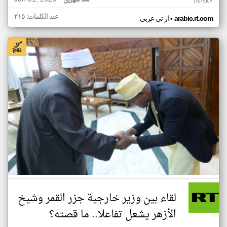
منذ شهرين
TN75KY
عدد الكلمات: ٢١٥
•
arabic.rt.com
ار تي عربي
لقاء بين وزير خارجية جزر القمر وشيخ
الأزهر يشعل تفاعلا.. ما قصته؟