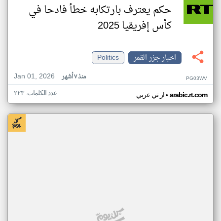
حكم يعترف بارتكابه خطأ فادحا في
كأس إفريقيا 2025
اخبار جزر القمر
Politics
Jan 01, 2026
منذ ٧ أشهر
PG03WV
عدد الكلمات: ٢٢٣
•
arabic.rt.com
ار تي عربي