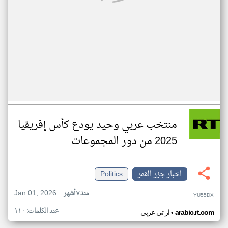
منتخب عربي وحيد يودع كأس إفريقيا
2025 من دور المجموعات
اخبار جزر القمر
Politics
Jan 01, 2026
منذ ٧ أشهر
YU55DX
عدد الكلمات: ١١٠
•
arabic.rt.com
ار تي عربي