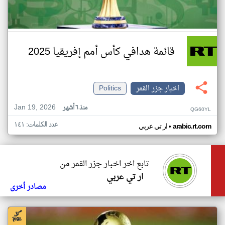
قائمة هدافي كأس أمم إفريقيا 2025
اخبار جزر القمر
Politics
Jan 19, 2026
منذ ٦ أشهر
QG60YL
عدد الكلمات: ١٤١
•
arabic.rt.com
ار تي عربي
تابع اخر اخبار جزر القمر من
ار تي عربي
مصادر أخرى