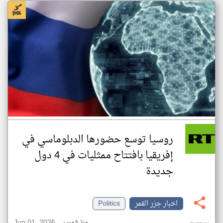
روسيا توسع حضورها الدبلوماسي في
إفريقيا بافتتاح ممثليات في 4 دول
جديدة
اخبار جزر القمر
Politics
Jun 01, 2026