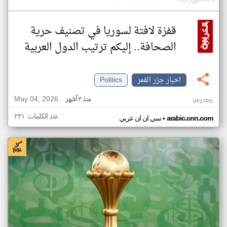
قفزة لافتة لسوريا في تصنيف حرية
الصحافة.. إليكم ترتيب الدول العربية
اخبار جزر القمر
Politics
May 04, 2026
منذ ٣ أشهر
VF17PD
عدد الكلمات: ٢٣١
•
arabic.cnn.com
سي ان ان عربي