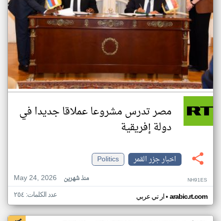
مصر تدرس مشروعا عملاقا جديدا في
دولة إفريقية
اخبار جزر القمر
Politics
May 24, 2026
منذ شهرين
NH91ES
عدد الكلمات: ٢٥٤
•
arabic.rt.com
ار تي عربي