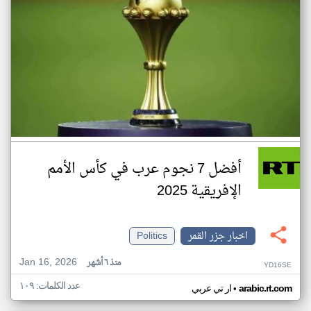
أفضل 7 نجوم عرب في كأس الأمم
الإفريقية 2025
اخبار جزر القمر
Politics
Jan 16, 2026
منذ ٦ أشهر
YD16SE
عدد الكلمات: ١٠٩
•
arabic.rt.com
ار تي عربي