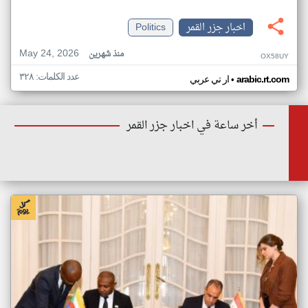
اخبار جزر القمر
Politics
May 24, 2026
منذ شهرين
OX58UY
عدد الكلمات: ٣٢٨
•
arabic.rt.com
ار تي عربي
أخر ساعة في اخبار جزر القمر