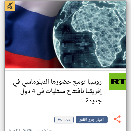
روسيا توسع حضورها الدبلوماسي في
إفريقيا بافتتاح ممثليات في 4 دول
جديدة
اخبار جزر القمر
Politics
Jun 01, 2026