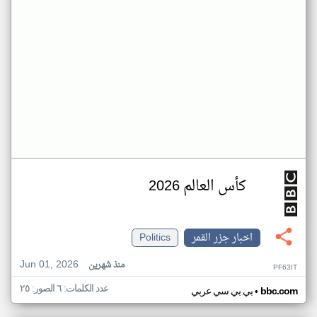
كأس العالم 2026
اخبار جزر القمر
Politics
Jun 01, 2026
منذ شهرين
PF63IT
عدد الكلمات: ٦ الصور: ٢٥
•
bbc.com
بي بي سي عربي