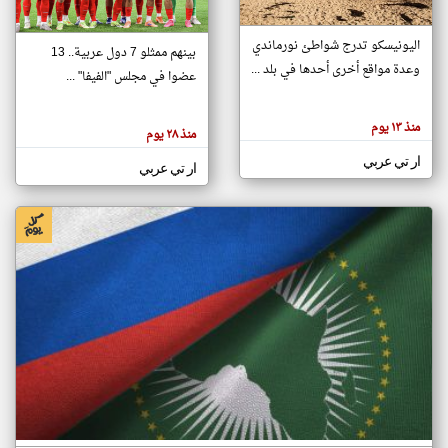
اليونيسكو تدرج شواطئ نورماندي
بينهم ممثلو 7 دول عربية.. 13
klyoum.com
وعدة مواقع أخرى أحدها في بلد ...
تغيير الدولة
عضوا في مجلس "الفيفا" ...
تعبر
مصادر الأخبار من جزر القمر
المقالات
الموجوده
اخبار جزر القمر على مدار الساعة
منذ ١٣ يوم
هنا عن
منذ ٢٨ يوم
وجهة
نظر
أهم اخبار جزر القمر العاجلة والمباشرة
ار تي عربي
كاتبيها.
ار تي عربي