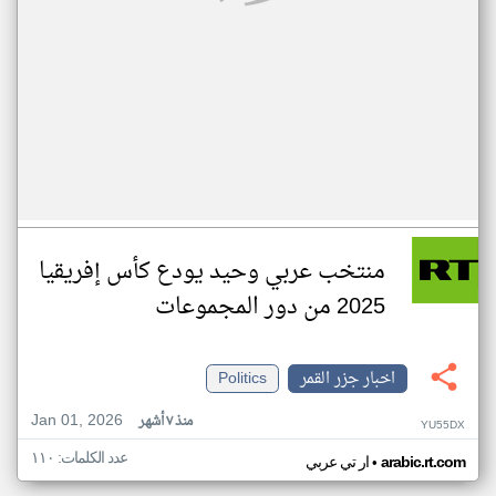
منتخب عربي وحيد يودع كأس إفريقيا
2025 من دور المجموعات
اخبار جزر القمر
Politics
Jan 01, 2026
منذ ٧ أشهر
YU55DX
عدد الكلمات: ١١٠
•
arabic.rt.com
ار تي عربي