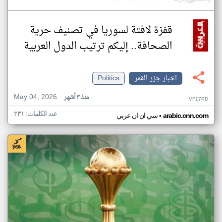
قفزة لافتة لسوريا في تصنيف حرية
الصحافة.. إليكم ترتيب الدول العربية
اخبار جزر القمر
Politics
May 04, 2026
منذ ٣ أشهر
VF17PD
عدد الكلمات: ٢٣١
•
arabic.cnn.com
سي ان ان عربي