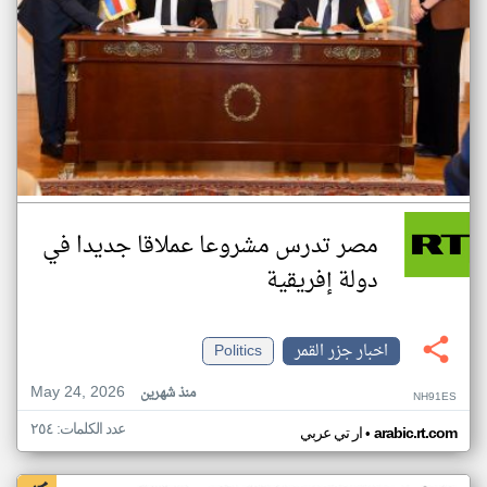
مصر تدرس مشروعا عملاقا جديدا في
دولة إفريقية
اخبار جزر القمر
Politics
May 24, 2026
منذ شهرين
NH91ES
عدد الكلمات: ٢٥٤
•
arabic.rt.com
ار تي عربي