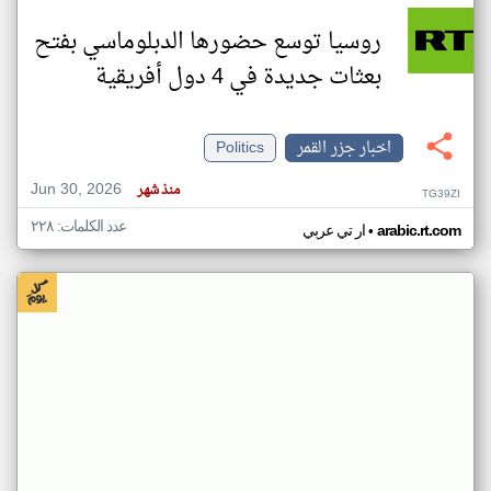
روسيا توسع حضورها الدبلوماسي بفتح
بعثات جديدة في 4 دول أفريقية
اخبار جزر القمر
Politics
Jun 30, 2026
منذ شهر
TG39ZI
عدد الكلمات: ٢٢٨
•
arabic.rt.com
ار تي عربي