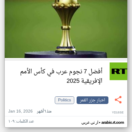
أفضل 7 نجوم عرب في كأس الأمم
الإفريقية 2025
اخبار جزر القمر
Politics
Jan 16, 2026
منذ ٦ أشهر
YD16SE
عدد الكلمات: ١٠٩
•
arabic.rt.com
ار تي عربي