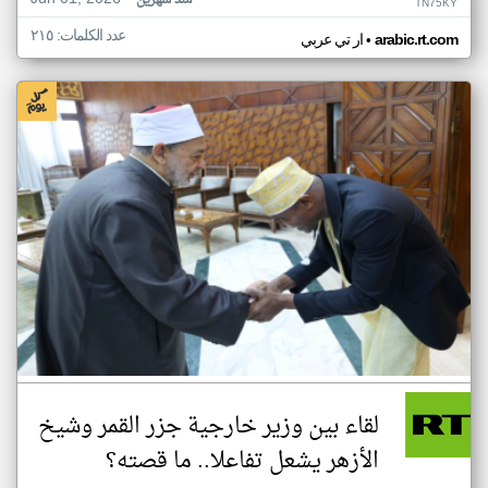
منذ شهرين
TN75KY
عدد الكلمات: ٢١٥
•
arabic.rt.com
ار تي عربي
لقاء بين وزير خارجية جزر القمر وشيخ
الأزهر يشعل تفاعلا.. ما قصته؟