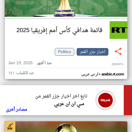
قائمة هدافي كأس أمم إفريقيا 2025
اخبار جزر القمر
Politics
Jan 19, 2026
منذ ٦ أشهر
QG60YL
عدد الكلمات: ١٤١
•
arabic.rt.com
ار تي عربي
تابع اخر اخبار جزر القمر من
سي ان ان عربي
مصادر أخرى