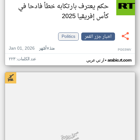
حكم يعترف بارتكابه خطأ فادحا في
كأس إفريقيا 2025
اخبار جزر القمر
Politics
Jan 01, 2026
منذ ٧ أشهر
PG03WV
عدد الكلمات: ٢٢٣
•
arabic.rt.com
ار تي عربي