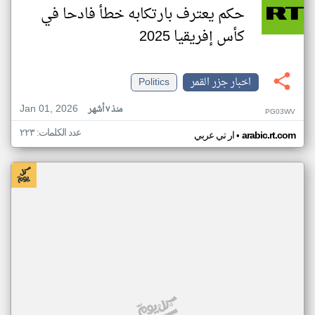
حكم يعترف بارتكابه خطأ فادحا في
كأس إفريقيا 2025
اخبار جزر القمر
Politics
Jan 01, 2026
منذ ٧ أشهر
PG03WV
عدد الكلمات: ٢٢٣
•
arabic.rt.com
ار تي عربي