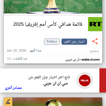
قائمة هدافي كأس أمم إفريقيا 2025
اخبار جزر القمر
Politics
Jan 19, 2026
منذ ٦ أشهر
QG60YL
عدد الكلمات: ١٤١
•
arabic.rt.com
ار تي عربي
تابع اخر اخبار جزر القمر من
سي ان ان عربي
مصادر أخرى