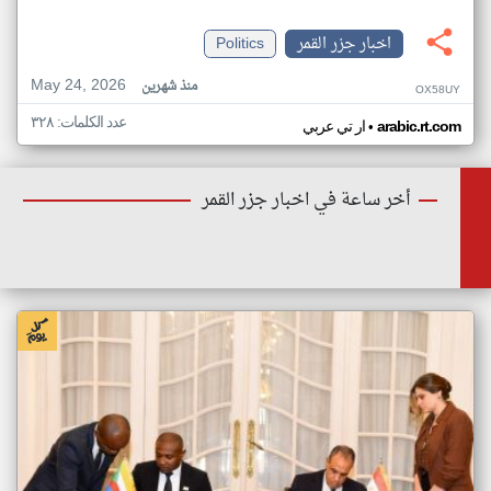
اخبار جزر القمر
Politics
May 24, 2026
منذ شهرين
OX58UY
عدد الكلمات: ٣٢٨
•
arabic.rt.com
ار تي عربي
أخر ساعة في اخبار جزر القمر