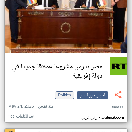
مصر تدرس مشروعا عملاقا جديدا في
دولة إفريقية
اخبار جزر القمر
Politics
May 24, 2026
منذ شهرين
NH91ES
عدد الكلمات: ٢٥٤
•
arabic.rt.com
ار تي عربي