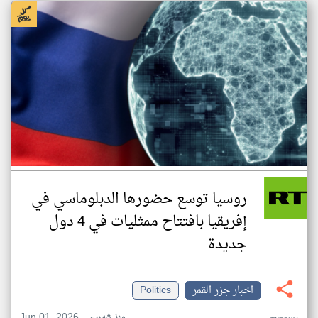
روسيا توسع حضورها الدبلوماسي في
إفريقيا بافتتاح ممثليات في 4 دول
جديدة
اخبار جزر القمر
Politics
Jun 01, 2026