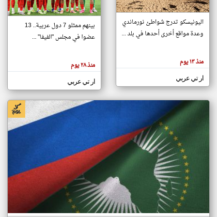
اليونيسكو تدرج شواطئ نورماندي
بينهم ممثلو 7 دول عربية.. 13
klyoum.com
وعدة مواقع أخرى أحدها في بلد ...
تغيير الدولة
عضوا في مجلس "الفيفا" ...
تعبر
مصادر الأخبار من جزر القمر
المقالات
الموجوده
اخبار جزر القمر على مدار الساعة
منذ ١٣ يوم
هنا عن
منذ ٢٨ يوم
وجهة
نظر
أهم اخبار جزر القمر العاجلة والمباشرة
ار تي عربي
كاتبيها.
ار تي عربي