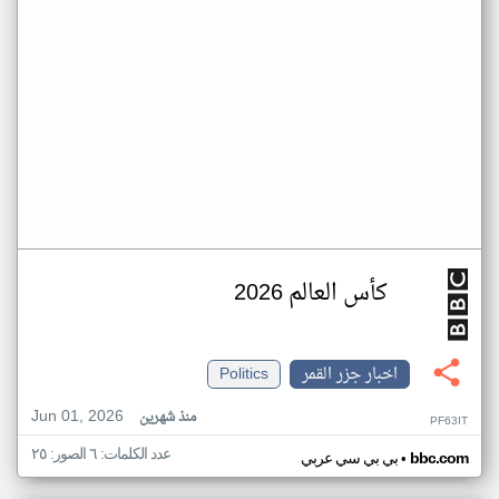
كأس العالم 2026
اخبار جزر القمر
Politics
Jun 01, 2026
منذ شهرين
PF63IT
عدد الكلمات: ٦ الصور: ٢٥
•
bbc.com
بي بي سي عربي