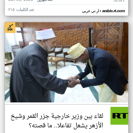
منذ شهرين
TN75KY
عدد الكلمات: ٢١٥
•
arabic.rt.com
ار تي عربي
لقاء بين وزير خارجية جزر القمر وشيخ
الأزهر يشعل تفاعلا.. ما قصته؟