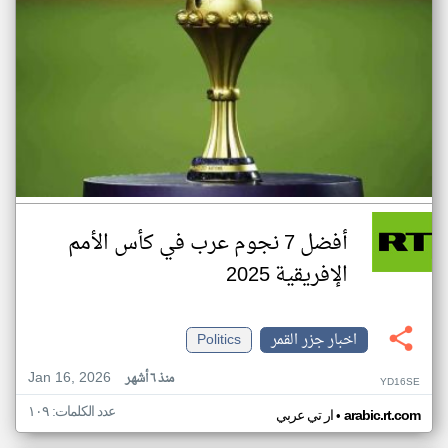
أفضل 7 نجوم عرب في كأس الأمم
الإفريقية 2025
اخبار جزر القمر
Politics
Jan 16, 2026
منذ ٦ أشهر
YD16SE
عدد الكلمات: ١٠٩
•
arabic.rt.com
ار تي عربي