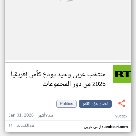
منتخب عربي وحيد يودع كأس إفريقيا
2025 من دور المجموعات
اخبار جزر القمر
Politics
Jan 01, 2026
منذ ٧ أشهر
YU55DX
عدد الكلمات: ١١٠
•
arabic.rt.com
ار تي عربي