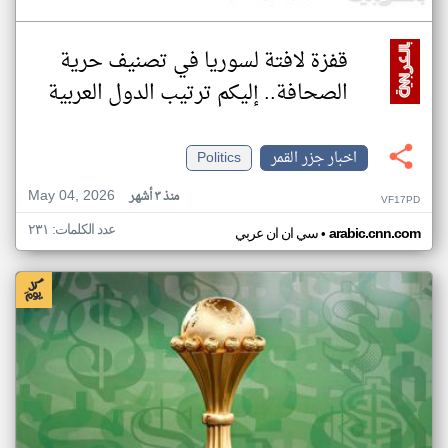
قفزة لافتة لسوريا في تصنيف حرية
الصحافة.. إليكم ترتيب الدول العربية
اخبار جزر القمر
Politics
May 04, 2026
منذ ٣ أشهر
VF17PD
عدد الكلمات: ٢٣١
•
arabic.cnn.com
سي ان ان عربي