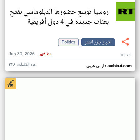
روسيا توسع حضورها الدبلوماسي بفتح
بعثات جديدة في 4 دول أفريقية
اخبار جزر القمر
Politics
Jun 30, 2026
منذ شهر
TG39ZI
عدد الكلمات: ٢٢٨
•
arabic.rt.com
ار تي عربي