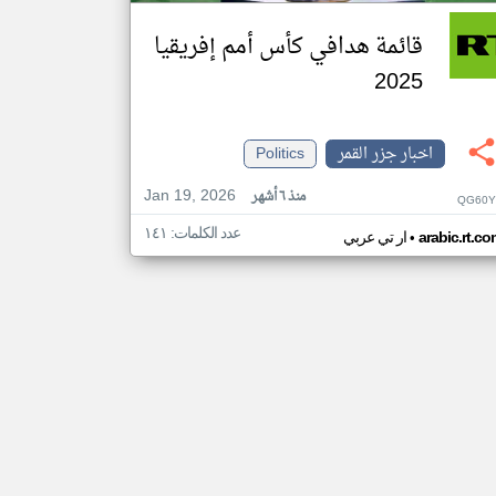
قائمة هدافي كأس أمم إفريقيا
2025
اخبار جزر القمر
Politics
Jan 19, 2026
منذ ٦ أشهر
QG60Y
عدد الكلمات: ١٤١
•
arabic.rt.c
ار تي عربي