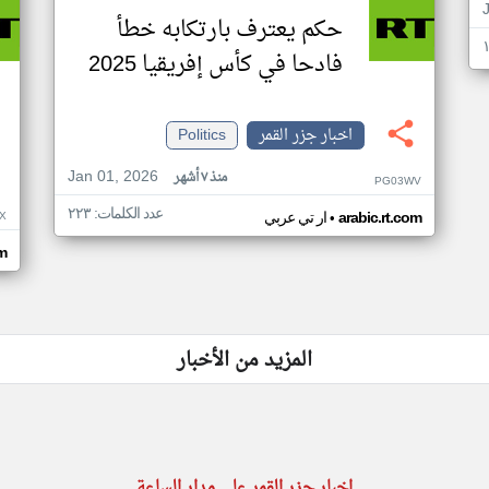
حكم يعترف بارتكابه خطأ
فادحا في كأس إفريقيا 2025
اخبار جزر القمر
Politics
Jan 01, 2026
منذ ٧ أشهر
PG03WV
عدد الكلمات: ٢٢٣
•
X
arabic.rt.com
ار تي عربي
om
المزيد من الأخبار
اخبار جزر القمر على مدار الساعة