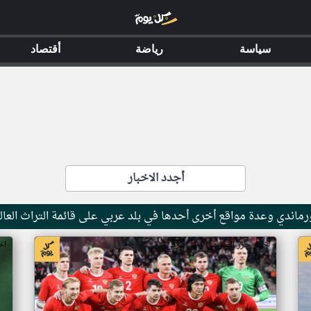
سياسة
رياضة
أقتصاد
أجدد الاخبار
ماندي وعدة مواقع أخرى أحدها في بلد عربي على قائمة التراث العال
اخبار جزر القمر من ار تي عربي
اخ