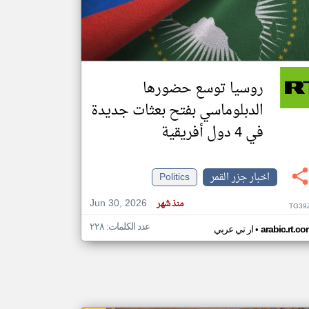
klyoum.com
تغيير الدولة
مصادر الأخبار من جزر القمر
روسيا توسع حضورها
اخبار جزر القمر على مدار الساعة
الدبلوماسي بفتح بعثات جديدة
أهم اخبار جزر القمر العاجلة والمباشرة
في 4 دول أفريقية
اخبار جزر القمر
Politics
Jun 30, 2026
منذ شهر
TG39
عدد الكلمات: ٢٢٨
•
arabic.rt.c
ار تي عربي