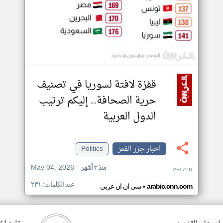
قفزة لافتة لسوريا في تصنيف
حرية الصحافة.. إليكم ترتيب
الدول العربية
اخبار جزر القمر
Politics
May 04, 2026
منذ ٣ أشهر
VF17PD
عدد الكلمات: ٢٣١
•
arabic.cnn.com
سي ان ان عربي