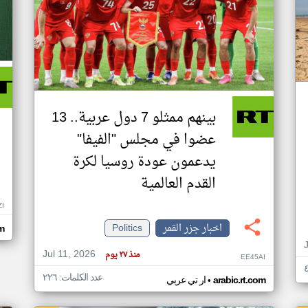
بينهم ممثلو 7 دول عربية.. 13
عضوا في مجلس "الفيفا"
يدعمون عودة روسيا لكرة
القدم العالمية
ZI
اخبار جزر القمر
Politics
om
Jul 11, 2026
منذ ٢٧ يوم
EE45AI
عدد الكلمات: ٢٢٦
•
arabic.rt.com
ار تي عربي