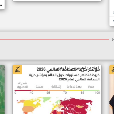
om
ر
اخبار جزر القمر من سي ان ان عربي
اخ