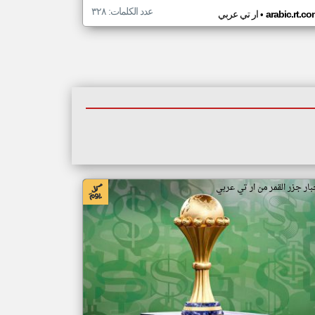
عدد الكلمات: ٣٢٨
•
arabic.rt.c
ار تي عربي
بار جزر القمر من ار تي عربي