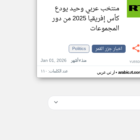
منتخب عربي وحيد يودع
كأس إفريقيا 2025 من دور
المجموعات
اخبار جزر القمر
Politics
Jan 01, 2026
منذ ٧ أشهر
YU55D
عدد الكلمات: ١١٠
•
arabic.rt.c
ار تي عربي