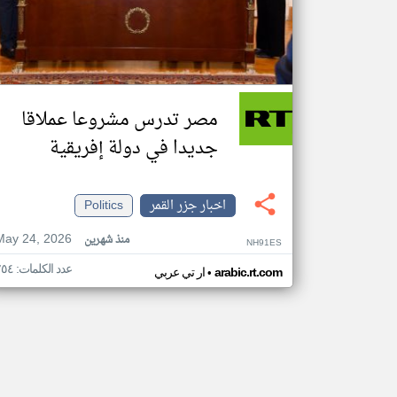
مصر تدرس مشروعا عملاقا
جديدا في دولة إفريقية
اخبار جزر القمر
Politics
May 24, 2026
منذ شهرين
NH91ES
عدد الكلمات: ٢٥٤
•
arabic.rt.com
ار تي عربي