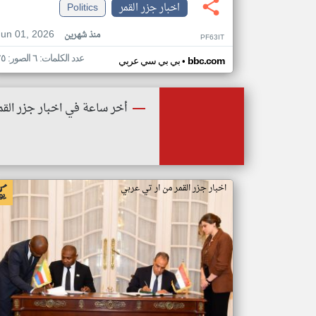
اخبار جزر القمر
Politics
Jun 01, 2026
منذ شهرين
PF63IT
عدد الكلمات: ٦ الصور: ٢٥
•
bbc.com
بي بي سي عربي
أخر ساعة في اخبار جزر القم
اخبار جزر القمر من ار تي عربي