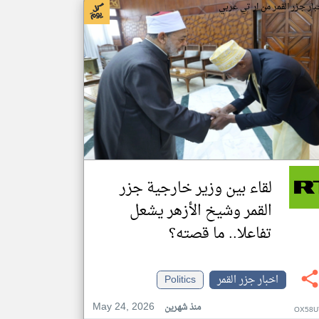
بار جزر القمر من ار تي عربي
لقاء بين وزير خارجية جزر
القمر وشيخ الأزهر يشعل
تفاعلا.. ما قصته؟
اخبار جزر القمر
Politics
May 24, 2026
منذ شهرين
OX58U