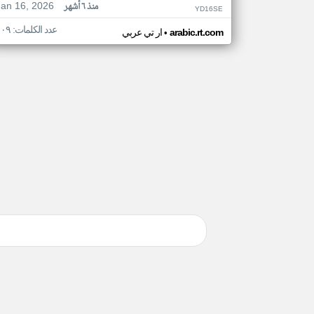
Jan 16, 2026
منذ ٦ أشهر
YD16SE
عدد الكلمات: ١٠٩
•
arabic.rt.com
ار تي عربي