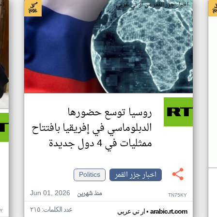
اخبار جزر القمر من ار تي عربي
اخ
روسيا توسع حضورها
الدبلوماسي في إفريقيا بافتتاح
ممثليات في 4 دول جديدة
اخبار جزر القمر
Politics
Jun 01, 2026
منذ شهرين
TN75KY
عدد الكلمات: ٢١٥
•
Y
arabic.rt.com
ار تي عربي