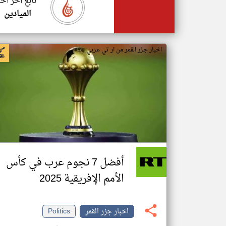
تابع اخر اخب
الميادين
اخبار جزر القمر من ار تي عربي
أفضل 7 نجوم عرب في كأس
الأمم الإفريقية 2025
اخبار جزر القمر
Politics