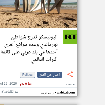
تعبر
المقالات
الموجوده
هنا عن
وجهة
اليونيسكو تدرج شواطئ
نظر
كاتبيها.
نورماندي وعدة مواقع أخرى
أحدها في بلد عربي على قائمة
التراث العالمي
اخبار جزر القمر
Politics
Jul 26, 2026
منذ ١٢ يوم
XJ39DF
عدد الكلمات: ٤١٢
•
arabic.rt.com
ار تي عربي