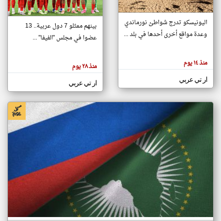
اليونيسكو تدرج شواطئ نورماندي
بينهم ممثلو 7 دول عربية.. 13
klyoum.com
وعدة مواقع أخرى أحدها في بلد ...
تغيير الدولة
عضوا في مجلس "الفيفا" ...
تعبر
مصادر الأخبار من جزر القمر
المقالات
الموجوده
اخبار جزر القمر على مدار الساعة
منذ ١٤ يوم
هنا عن
منذ ٢٨ يوم
وجهة
نظر
أهم اخبار جزر القمر العاجلة والمباشرة
ار تي عربي
كاتبيها.
ار تي عربي