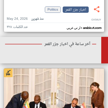
اخبار جزر القمر
Politics
May 24, 2026
منذ شهرين
OX58UY
عدد الكلمات: ٣٢٨
•
arabic.rt.com
ار تي عربي
أخر ساعة في اخبار جزر القمر