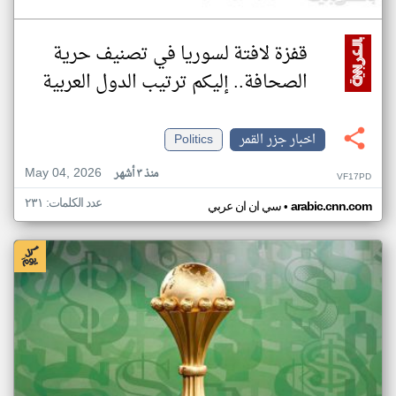
قفزة لافتة لسوريا في تصنيف حرية
الصحافة.. إليكم ترتيب الدول العربية
اخبار جزر القمر
Politics
May 04, 2026
منذ ٣ أشهر
VF17PD
عدد الكلمات: ٢٣١
•
arabic.cnn.com
سي ان ان عربي