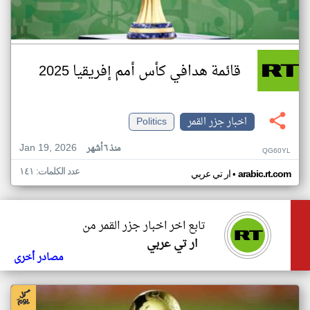
قائمة هدافي كأس أمم إفريقيا 2025
اخبار جزر القمر
Politics
Jan 19, 2026
منذ ٦ أشهر
QG60YL
عدد الكلمات: ١٤١
•
arabic.rt.com
ار تي عربي
تابع اخر اخبار جزر القمر من
ار تي عربي
مصادر أخرى