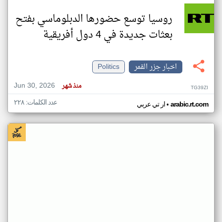
روسيا توسع حضورها الدبلوماسي بفتح
بعثات جديدة في 4 دول أفريقية
اخبار جزر القمر
Politics
Jun 30, 2026
منذ شهر
TG39ZI
عدد الكلمات: ٢٢٨
•
arabic.rt.com
ار تي عربي