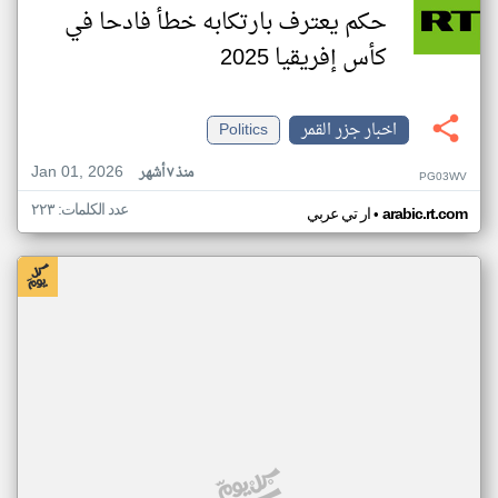
حكم يعترف بارتكابه خطأ فادحا في
كأس إفريقيا 2025
اخبار جزر القمر
Politics
Jan 01, 2026
منذ ٧ أشهر
PG03WV
عدد الكلمات: ٢٢٣
•
arabic.rt.com
ار تي عربي