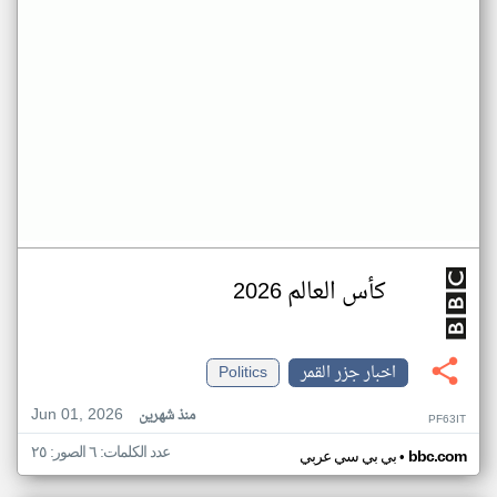
كأس العالم 2026
اخبار جزر القمر
Politics
Jun 01, 2026
منذ شهرين
PF63IT
عدد الكلمات: ٦ الصور: ٢٥
•
bbc.com
بي بي سي عربي