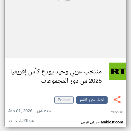
منتخب عربي وحيد يودع كأس إفريقيا
2025 من دور المجموعات
اخبار جزر القمر
Politics
Jan 01, 2026
منذ ٧ أشهر
YU55DX
عدد الكلمات: ١١٠
•
arabic.rt.com
ار تي عربي