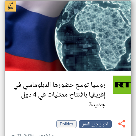
روسيا توسع حضورها الدبلوماسي في
إفريقيا بافتتاح ممثليات في 4 دول
جديدة
اخبار جزر القمر
Politics
Jun 01, 2026