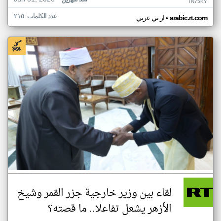
منذ شهرين
TN75KY
عدد الكلمات: ٢١٥
•
arabic.rt.com
ار تي عربي
لقاء بين وزير خارجية جزر القمر وشيخ
الأزهر يشعل تفاعلا.. ما قصته؟