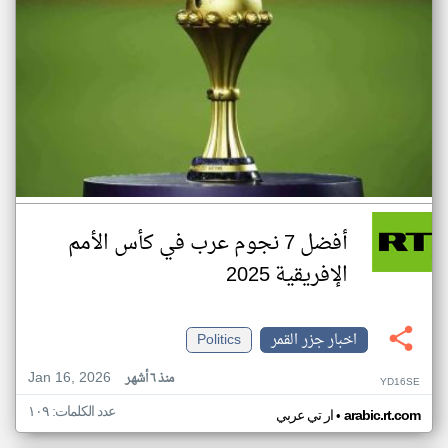
أفضل 7 نجوم عرب في كأس الأمم
الإفريقية 2025
اخبار جزر القمر
Politics
Jan 16, 2026
منذ ٦ أشهر
YD16SE
عدد الكلمات: ١٠٩
•
arabic.rt.com
ار تي عربي