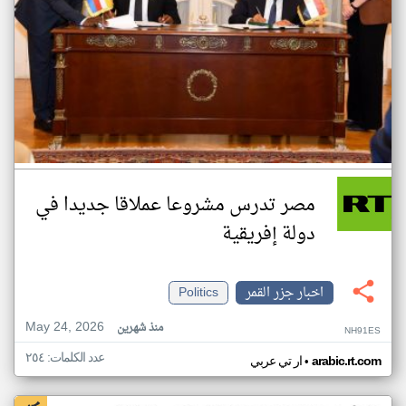
مصر تدرس مشروعا عملاقا جديدا في
دولة إفريقية
اخبار جزر القمر
Politics
May 24, 2026
منذ شهرين
NH91ES
عدد الكلمات: ٢٥٤
•
arabic.rt.com
ار تي عربي