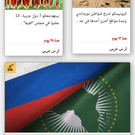
اليونيسكو تدرج شواطئ نورماندي
بينهم ممثلو 7 دول عربية.. 13
klyoum.com
وعدة مواقع أخرى أحدها في بلد ...
تغيير الدولة
عضوا في مجلس "الفيفا" ...
تعبر
مصادر الأخبار من جزر القمر
المقالات
الموجوده
اخبار جزر القمر على مدار الساعة
منذ ١٣ يوم
هنا عن
منذ ٢٨ يوم
وجهة
نظر
أهم اخبار جزر القمر العاجلة والمباشرة
ار تي عربي
كاتبيها.
ار تي عربي