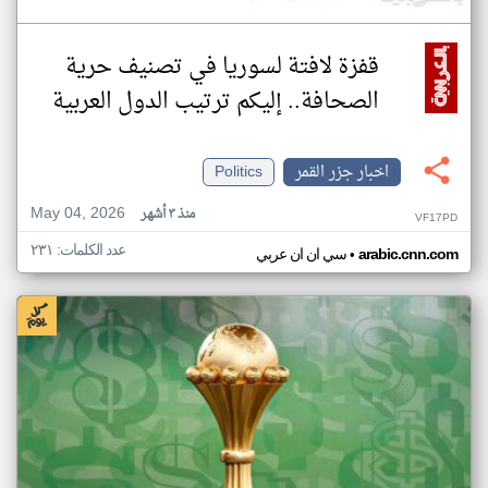
قفزة لافتة لسوريا في تصنيف حرية
الصحافة.. إليكم ترتيب الدول العربية
اخبار جزر القمر
Politics
May 04, 2026
منذ ٣ أشهر
VF17PD
عدد الكلمات: ٢٣١
•
arabic.cnn.com
سي ان ان عربي