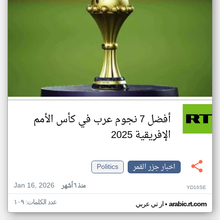
أفضل 7 نجوم عرب في كأس الأمم
الإفريقية 2025
اخبار جزر القمر
Politics
Jan 16, 2026
منذ ٦ أشهر
YD16SE
عدد الكلمات: ١٠٩
•
arabic.rt.com
ار تي عربي