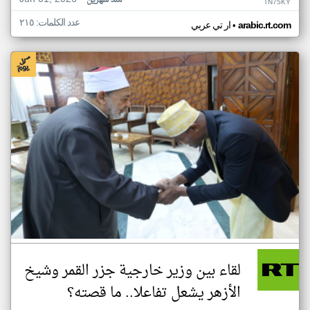
منذ شهرين
TN75KY
عدد الكلمات: ٢١٥
•
arabic.rt.com
ار تي عربي
لقاء بين وزير خارجية جزر القمر وشيخ
الأزهر يشعل تفاعلا.. ما قصته؟