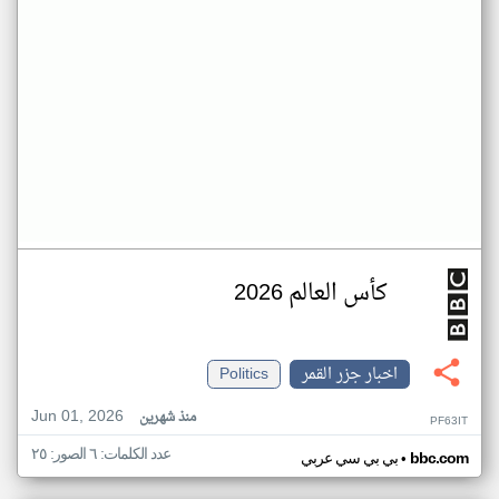
كأس العالم 2026
اخبار جزر القمر
Politics
Jun 01, 2026
منذ شهرين
PF63IT
عدد الكلمات: ٦ الصور: ٢٥
•
bbc.com
بي بي سي عربي