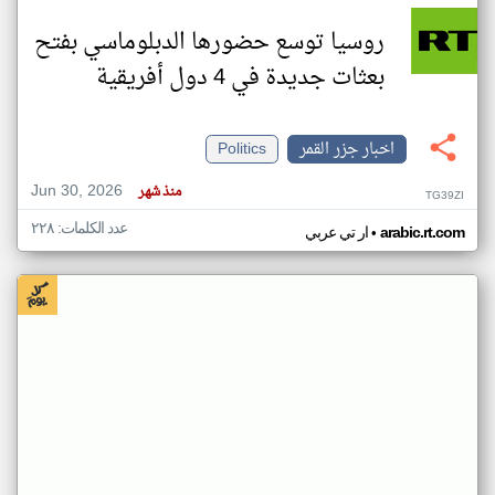
روسيا توسع حضورها الدبلوماسي بفتح
بعثات جديدة في 4 دول أفريقية
اخبار جزر القمر
Politics
Jun 30, 2026
منذ شهر
TG39ZI
عدد الكلمات: ٢٢٨
•
arabic.rt.com
ار تي عربي