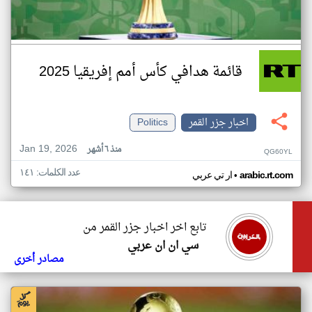
قائمة هدافي كأس أمم إفريقيا 2025
اخبار جزر القمر
Politics
Jan 19, 2026
منذ ٦ أشهر
QG60YL
عدد الكلمات: ١٤١
•
arabic.rt.com
ار تي عربي
تابع اخر اخبار جزر القمر من
سي ان ان عربي
مصادر أخرى