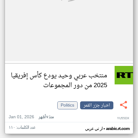
منتخب عربي وحيد يودع كأس إفريقيا
2025 من دور المجموعات
اخبار جزر القمر
Politics
Jan 01, 2026
منذ ٧ أشهر
YU55DX
عدد الكلمات: ١١٠
•
arabic.rt.com
ار تي عربي