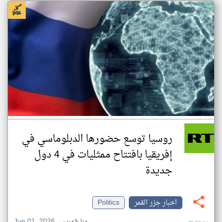
روسيا توسع حضورها الدبلوماسي في
إفريقيا بافتتاح ممثليات في 4 دول
جديدة
اخبار جزر القمر
Politics
Jun 01, 2026