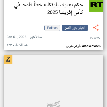
حكم يعترف بارتكابه خطأ فادحا في
كأس إفريقيا 2025
اخبار جزر القمر
Politics
Jan 01, 2026
منذ ٧ أشهر
PG03WV
عدد الكلمات: ٢٢٣
•
arabic.rt.com
ار تي عربي