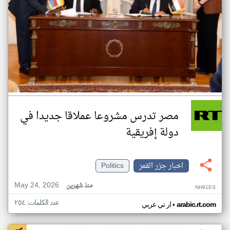
مصر تدرس مشروعا عملاقا جديدا في
دولة إفريقية
اخبار جزر القمر
Politics
May 24, 2026
منذ شهرين
NH91ES
عدد الكلمات: ٢٥٤
•
arabic.rt.com
ار تي عربي