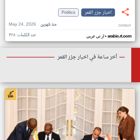
اخبار جزر القمر
Politics
May 24, 2026
منذ شهرين
OX58UY
عدد الكلمات: ٣٢٨
•
arabic.rt.com
ار تي عربي
أخر ساعة في اخبار جزر القمر