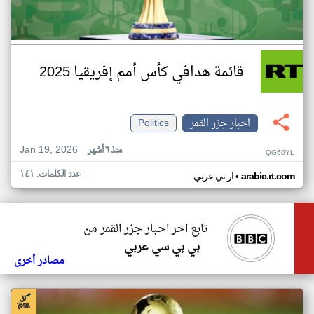
قائمة هدافي كأس أمم إفريقيا 2025
اخبار جزر القمر
Politics
Jan 19, 2026
منذ ٦ أشهر
QG60YL
عدد الكلمات: ١٤١
•
arabic.rt.com
ار تي عربي
تابع اخر اخبار جزر القمر من
بي بي سي عربي
مصادر أخرى