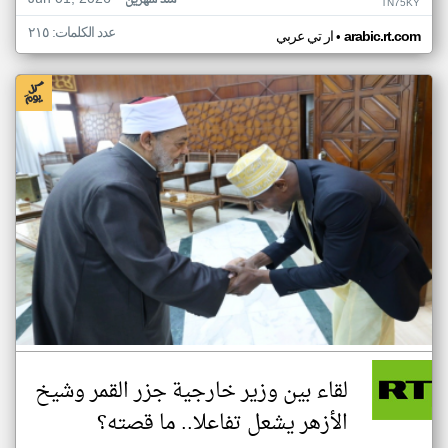
منذ شهرين
TN75KY
عدد الكلمات: ٢١٥
•
arabic.rt.com
ار تي عربي
لقاء بين وزير خارجية جزر القمر وشيخ
الأزهر يشعل تفاعلا.. ما قصته؟