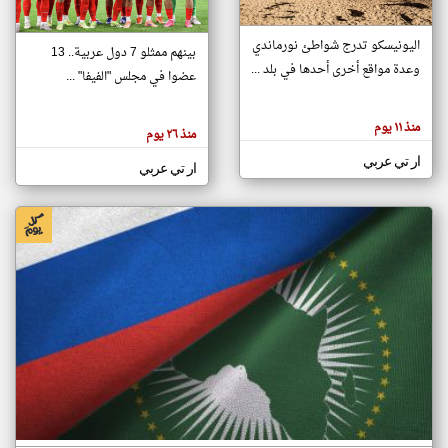
اليونيسكو تدرج شواطئ نورماندي
بينهم ممثلو 7 دول عربية.. 13
klyoum.com
وعدة مواقع أخرى أحدها في بلد ...
تغيير الدولة
عضوا في مجلس "الفيفا" ...
تعبر
مصادر الأخبار من جزر القمر
المقالات
الموجوده
اخبار جزر القمر على مدار الساعة
منذ ١١ يوم
هنا عن
منذ ٢٦ يوم
وجهة
نظر
أهم اخبار جزر القمر العاجلة والمباشرة
ار تي عربي
كاتبيها.
ار تي عربي