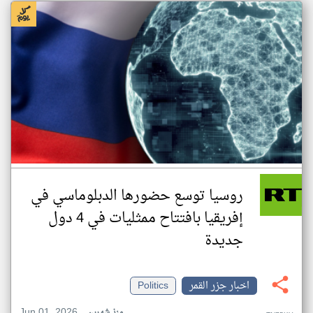
روسيا توسع حضورها الدبلوماسي في
إفريقيا بافتتاح ممثليات في 4 دول
جديدة
اخبار جزر القمر
Politics
Jun 01, 2026