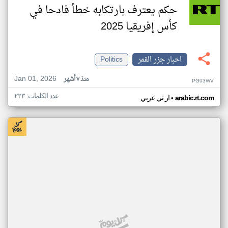
حكم يعترف بارتكابه خطأ فادحا في
كأس إفريقيا 2025
اخبار جزر القمر
Politics
Jan 01, 2026
منذ ٧ أشهر
PG03WV
عدد الكلمات: ٢٢٣
•
arabic.rt.com
ار تي عربي