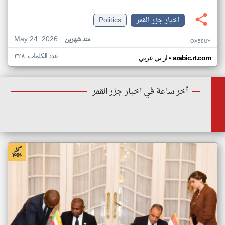
اخبار جزر القمر
Politics
May 24, 2026
منذ شهرين
OX58UY
عدد الكلمات: ٣٢٨
•
arabic.rt.com
ار تي عربي
أخر ساعة في اخبار جزر القمر