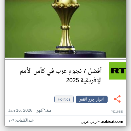
أفضل 7 نجوم عرب في كأس الأمم
الإفريقية 2025
اخبار جزر القمر
Politics
Jan 16, 2026
منذ ٦ أشهر
YD16SE
عدد الكلمات: ١٠٩
•
arabic.rt.com
ار تي عربي