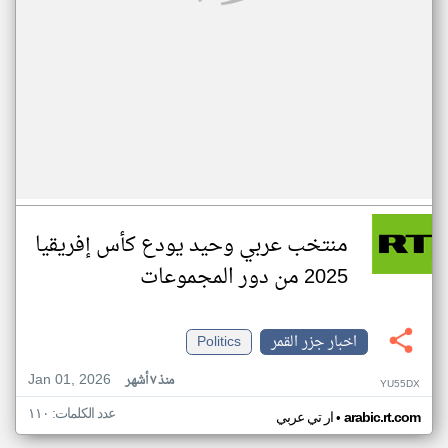
منتخب عربي وحيد يودع كأس إفريقيا
2025 من دور المجموعات
اخبار جزر القمر
Politics
Jan 01, 2026
منذ ٧ أشهر
YU55DX
عدد الكلمات: ١١٠
•
arabic.rt.com
ار تي عربي