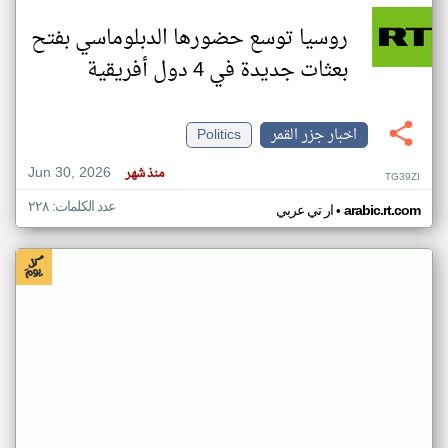
روسيا توسع حضورها الدبلوماسي بفتح
بعثات جديدة في 4 دول أفريقية
اخبار جزر القمر
Politics
Jun 30, 2026
منذ شهر
TG39ZI
عدد الكلمات: ٢٢٨
•
arabic.rt.com
ار تي عربي