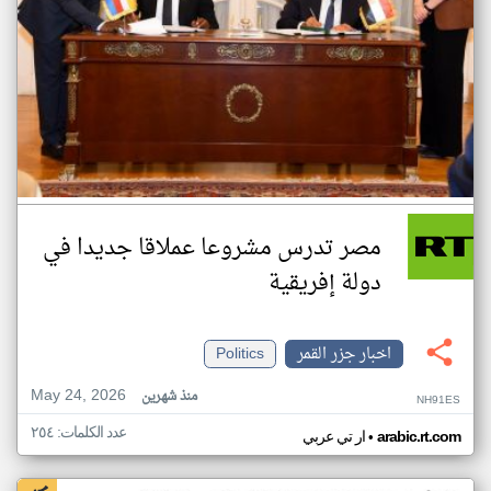
مصر تدرس مشروعا عملاقا جديدا في
دولة إفريقية
اخبار جزر القمر
Politics
May 24, 2026
منذ شهرين
NH91ES
عدد الكلمات: ٢٥٤
•
arabic.rt.com
ار تي عربي