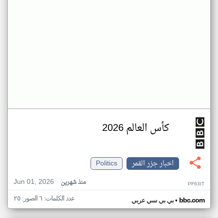
كأس العالم 2026
اخبار جزر القمر
Politics
Jun 01, 2026
منذ شهرين
PF63IT
عدد الكلمات: ٦ الصور: ٢٥
•
bbc.com
بي بي سي عربي