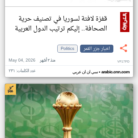
قفزة لافتة لسوريا في تصنيف حرية
الصحافة.. إليكم ترتيب الدول العربية
اخبار جزر القمر
Politics
May 04, 2026
منذ ٣ أشهر
VF17PD
عدد الكلمات: ٢٣١
•
arabic.cnn.com
سي ان ان عربي