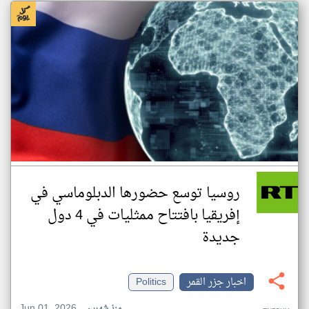
روسيا توسع حضورها الدبلوماسي في
إفريقيا بافتتاح ممثليات في 4 دول
جديدة
اخبار جزر القمر
Politics
Jun 01, 2026