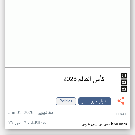
كأس العالم 2026
اخبار جزر القمر
Politics
Jun 01, 2026
منذ شهرين
PF63IT
عدد الكلمات: ٦ الصور: ٢٥
•
bbc.com
بي بي سي عربي