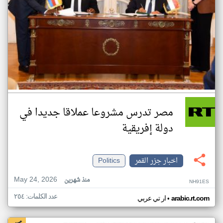
مصر تدرس مشروعا عملاقا جديدا في
دولة إفريقية
اخبار جزر القمر
Politics
May 24, 2026
منذ شهرين
NH91ES
عدد الكلمات: ٢٥٤
•
arabic.rt.com
ار تي عربي