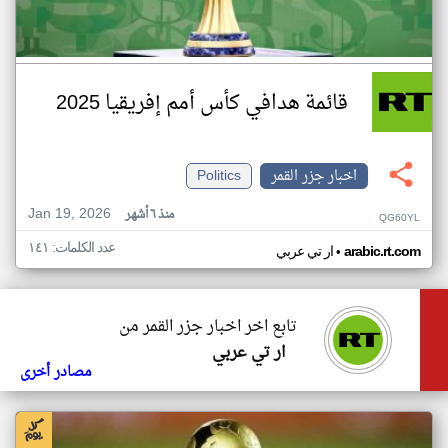
قائمة هدافي كأس أمم إفريقيا 2025
اخبار جزر القمر
Politics
Jan 19, 2026
منذ ٦ أشهر
QG60YL
عدد الكلمات: ١٤١
•
arabic.rt.com
ار تي عربي
تابع اخر اخبار جزر القمر من
ار تي عربي
مصادر أخرى