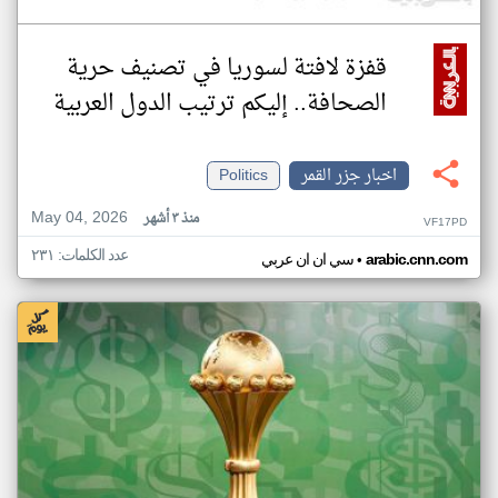
قفزة لافتة لسوريا في تصنيف حرية
الصحافة.. إليكم ترتيب الدول العربية
اخبار جزر القمر
Politics
May 04, 2026
منذ ٣ أشهر
VF17PD
عدد الكلمات: ٢٣١
•
arabic.cnn.com
سي ان ان عربي