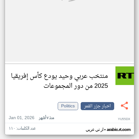
منتخب عربي وحيد يودع كأس إفريقيا
2025 من دور المجموعات
اخبار جزر القمر
Politics
Jan 01, 2026
منذ ٧ أشهر
YU55DX
عدد الكلمات: ١١٠
•
arabic.rt.com
ار تي عربي