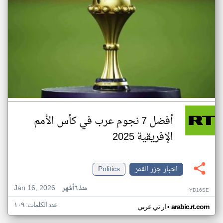
أفضل 7 نجوم عرب في كأس الأمم
الإفريقية 2025
اخبار جزر القمر
Politics
Jan 16, 2026
منذ ٦ أشهر
YD16SE
عدد الكلمات: ١٠٩
•
arabic.rt.com
ار تي عربي