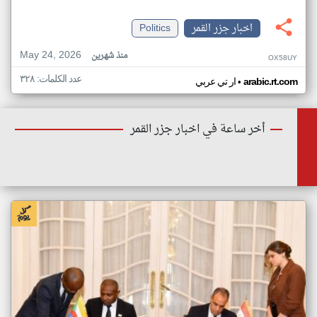
اخبار جزر القمر
Politics
May 24, 2026
منذ شهرين
OX58UY
عدد الكلمات: ٣٢٨
•
arabic.rt.com
ار تي عربي
أخر ساعة في اخبار جزر القمر