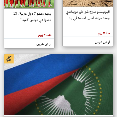
اليونيسكو تدرج شواطئ نورماندي
بينهم ممثلو 7 دول عربية.. 13
klyoum.com
وعدة مواقع أخرى أحدها في بلد ...
تغيير الدولة
عضوا في مجلس "الفيفا" ...
تعبر
مصادر الأخبار من جزر القمر
المقالات
الموجوده
اخبار جزر القمر على مدار الساعة
منذ ١١ يوم
هنا عن
منذ ٢٦ يوم
وجهة
نظر
أهم اخبار جزر القمر العاجلة والمباشرة
ار تي عربي
كاتبيها.
ار تي عربي