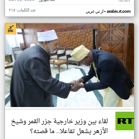
منذ شهرين
TN75KY
عدد الكلمات: ٢١٥
•
arabic.rt.com
ار تي عربي
لقاء بين وزير خارجية جزر القمر وشيخ
الأزهر يشعل تفاعلا.. ما قصته؟