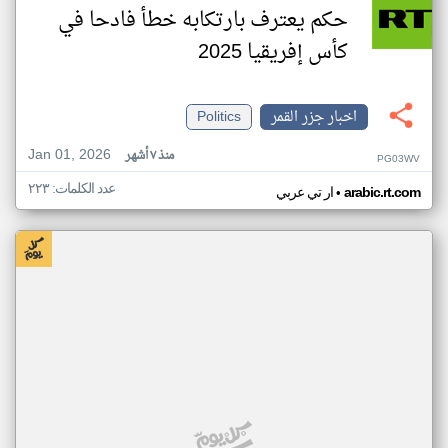
حكم يعترف بارتكابه خطأ فادحا في
كأس إفريقيا 2025
اخبار جزر القمر
Politics
Jan 01, 2026
منذ ٧ أشهر
PG03WV
عدد الكلمات: ٢٢٣
•
arabic.rt.com
ار تي عربي