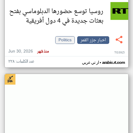
روسيا توسع حضورها الدبلوماسي بفتح
بعثات جديدة في 4 دول أفريقية
اخبار جزر القمر
Politics
Jun 30, 2026
منذ شهر
TG39ZI
عدد الكلمات: ٢٢٨
•
arabic.rt.com
ار تي عربي