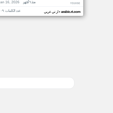
Jan 16, 2026
منذ ٦ أشهر
YD16SE
عدد الكلمات: ١٠٩
•
arabic.rt.com
ار تي عربي