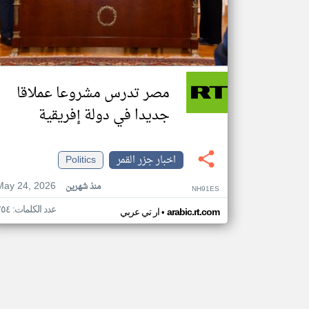
مصر تدرس مشروعا عملاقا
جديدا في دولة إفريقية
اخبار جزر القمر
Politics
May 24, 2026
منذ شهرين
NH91ES
عدد الكلمات: ٢٥٤
•
arabic.rt.com
ار تي عربي