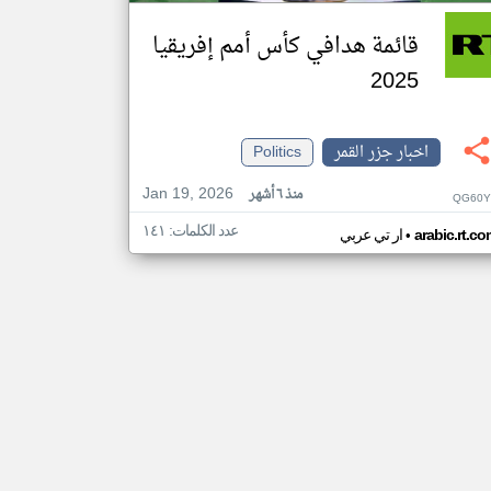
قائمة هدافي كأس أمم إفريقيا
2025
اخبار جزر القمر
Politics
Jan 19, 2026
منذ ٦ أشهر
QG60Y
عدد الكلمات: ١٤١
•
arabic.rt.c
ار تي عربي