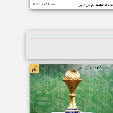
عدد الكلمات: ٣٢٨
•
arabic.rt.c
ار تي عربي
بار جزر القمر من ار تي عربي