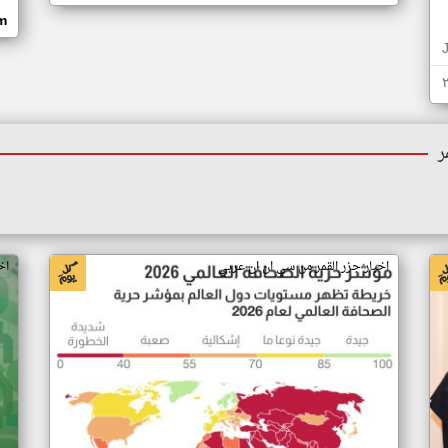
om
ر
اخبار جزر القمر من سي ان ان عربي
اخ