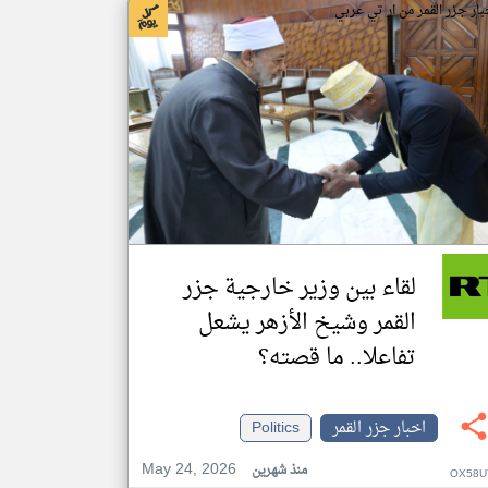
بار جزر القمر من ار تي عربي
لقاء بين وزير خارجية جزر
القمر وشيخ الأزهر يشعل
تفاعلا.. ما قصته؟
اخبار جزر القمر
Politics
May 24, 2026
منذ شهرين
OX58U