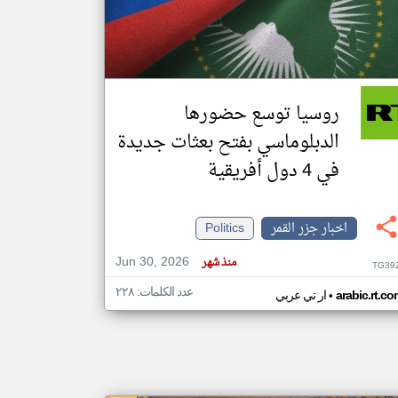
klyoum.com
تغيير الدولة
مصادر الأخبار من جزر القمر
روسيا توسع حضورها
اخبار جزر القمر على مدار الساعة
الدبلوماسي بفتح بعثات جديدة
أهم اخبار جزر القمر العاجلة والمباشرة
في 4 دول أفريقية
اخبار جزر القمر
Politics
Jun 30, 2026
منذ شهر
TG39
عدد الكلمات: ٢٢٨
•
arabic.rt.c
ار تي عربي