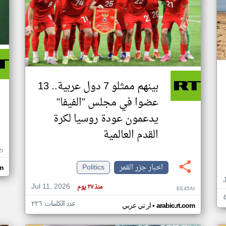
بينهم ممثلو 7 دول عربية.. 13
عضوا في مجلس "الفيفا"
يدعمون عودة روسيا لكرة
القدم العالمية
ZI
اخبار جزر القمر
Politics
om
Jul 11, 2026
منذ ٢٧ يوم
EE45AI
عدد الكلمات: ٢٢٦
•
arabic.rt.com
ار تي عربي