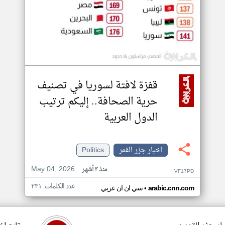
قفزة لافتة لسوريا في تصنيف
حرية الصحافة.. إليكم ترتيب
الدول العربية
اخبار جزر القمر
Politics
May 04, 2026
منذ ٣ أشهر
VF17PD
عدد الكلمات: ٢٣١
•
arabic.cnn.com
سي ان ان عربي