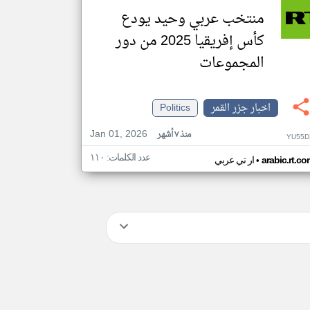
منتخب عربي وحيد يودع
كأس إفريقيا 2025 من دور
المجموعات
اخبار جزر القمر
Politics
Jan 01, 2026
منذ ٧ أشهر
YU55D
عدد الكلمات: ١١٠
•
arabic.rt.c
ار تي عربي