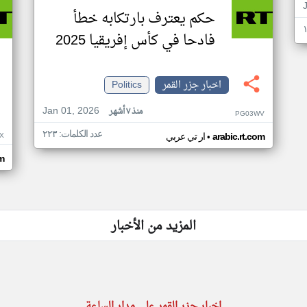
حكم يعترف بارتكابه خطأ
فادحا في كأس إفريقيا 2025
اخبار جزر القمر
Politics
Jan 01, 2026
منذ ٧ أشهر
PG03WV
عدد الكلمات: ٢٢٣
•
X
arabic.rt.com
ار تي عربي
om
المزيد من الأخبار
اخبار جزر القمر على مدار الساعة