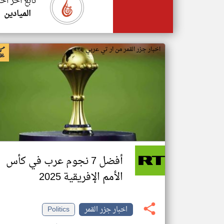
تابع اخر اخب
الميادين
اخبار جزر القمر من ار تي عربي
أفضل 7 نجوم عرب في كأس
الأمم الإفريقية 2025
اخبار جزر القمر
Politics