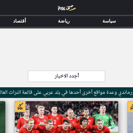
سياسة
رياضة
أقتصاد
أجدد الاخبار
ماندي وعدة مواقع أخرى أحدها في بلد عربي على قائمة التراث العال
اخبار جزر القمر من ار تي عربي
اخ