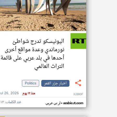
تعبر
المقالات
الموجوده
هنا عن
وجهة
اليونيسكو تدرج شواطئ
نظر
كاتبيها.
نورماندي وعدة مواقع أخرى
أحدها في بلد عربي على قائمة
التراث العالمي
اخبار جزر القمر
Politics
Jul 26, 2026
منذ ١٢ يوم
XJ39DF
عدد الكلمات: ٤١٢
•
arabic.rt.com
ار تي عربي