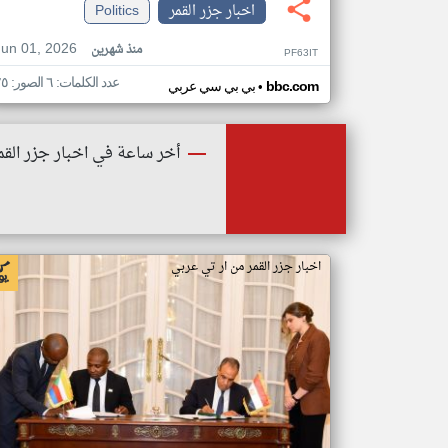
اخبار جزر القمر
Politics
Jun 01, 2026
منذ شهرين
PF63IT
عدد الكلمات: ٦ الصور: ٢٥
•
bbc.com
بي بي سي عربي
أخر ساعة في اخبار جزر القم
اخبار جزر القمر من ار تي عربي