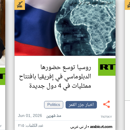
اخبار جزر القمر من ار تي عربي
اخ
روسيا توسع حضورها
الدبلوماسي في إفريقيا بافتتاح
ممثليات في 4 دول جديدة
اخبار جزر القمر
Politics
Jun 01, 2026
منذ شهرين
TN75KY
عدد الكلمات: ٢١٥
•
Y
arabic.rt.com
ار تي عربي