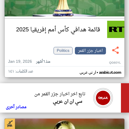
قائمة هدافي كأس أمم إفريقيا 2025
اخبار جزر القمر
Politics
Jan 19, 2026
منذ ٦ أشهر
QG60YL
عدد الكلمات: ١٤١
•
arabic.rt.com
ار تي عربي
تابع اخر اخبار جزر القمر من
سي ان ان عربي
مصادر أخرى