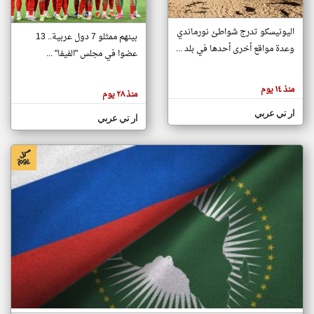
اليونيسكو تدرج شواطئ نورماندي
بينهم ممثلو 7 دول عربية.. 13
klyoum.com
وعدة مواقع أخرى أحدها في بلد ...
تغيير الدولة
عضوا في مجلس "الفيفا" ...
تعبر
مصادر الأخبار من جزر القمر
المقالات
الموجوده
اخبار جزر القمر على مدار الساعة
منذ ١٤ يوم
هنا عن
منذ ٢٨ يوم
وجهة
نظر
أهم اخبار جزر القمر العاجلة والمباشرة
ار تي عربي
كاتبيها.
ار تي عربي