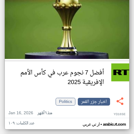
أفضل 7 نجوم عرب في كأس الأمم
الإفريقية 2025
اخبار جزر القمر
Politics
Jan 16, 2026
منذ ٦ أشهر
YD16SE
عدد الكلمات: ١٠٩
•
arabic.rt.com
ار تي عربي