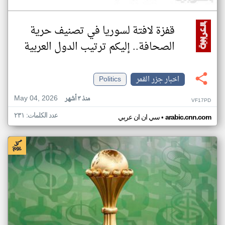
قفزة لافتة لسوريا في تصنيف حرية
الصحافة.. إليكم ترتيب الدول العربية
اخبار جزر القمر
Politics
May 04, 2026
منذ ٣ أشهر
VF17PD
عدد الكلمات: ٢٣١
•
arabic.cnn.com
سي ان ان عربي