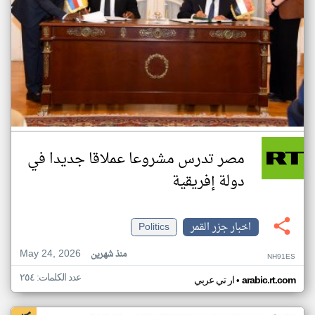
مصر تدرس مشروعا عملاقا جديدا في
دولة إفريقية
اخبار جزر القمر
Politics
May 24, 2026
منذ شهرين
NH91ES
عدد الكلمات: ٢٥٤
•
arabic.rt.com
ار تي عربي