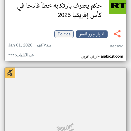
حكم يعترف بارتكابه خطأ فادحا في
كأس إفريقيا 2025
اخبار جزر القمر
Politics
Jan 01, 2026
منذ ٧ أشهر
PG03WV
عدد الكلمات: ٢٢٣
•
arabic.rt.com
ار تي عربي