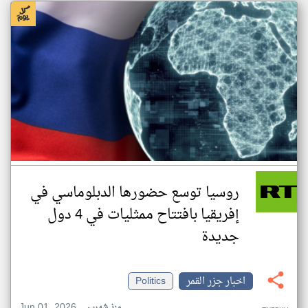
روسيا توسع حضورها الدبلوماسي في
إفريقيا بافتتاح ممثليات في 4 دول
جديدة
اخبار جزر القمر
Politics
Jun 01, 2026