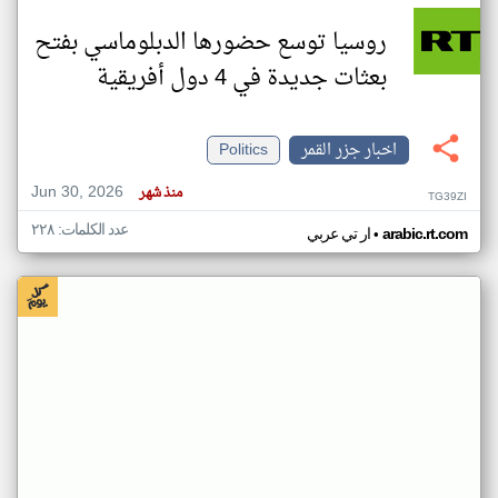
روسيا توسع حضورها الدبلوماسي بفتح
بعثات جديدة في 4 دول أفريقية
اخبار جزر القمر
Politics
Jun 30, 2026
منذ شهر
TG39ZI
عدد الكلمات: ٢٢٨
•
arabic.rt.com
ار تي عربي