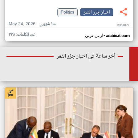
اخبار جزر القمر
Politics
May 24, 2026
منذ شهرين
OX58UY
عدد الكلمات: ٣٢٨
•
arabic.rt.com
ار تي عربي
أخر ساعة في اخبار جزر القمر