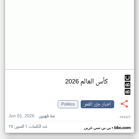
كأس العالم 2026
اخبار جزر القمر
Politics
Jun 01, 2026
منذ شهرين
PF63IT
عدد الكلمات: ٦ الصور: ٢٥
•
bbc.com
بي بي سي عربي