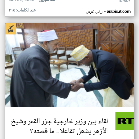
منذ شهرين
TN75KY
عدد الكلمات: ٢١٥
•
arabic.rt.com
ار تي عربي
لقاء بين وزير خارجية جزر القمر وشيخ
الأزهر يشعل تفاعلا.. ما قصته؟