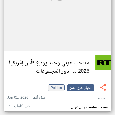
منتخب عربي وحيد يودع كأس إفريقيا
2025 من دور المجموعات
اخبار جزر القمر
Politics
Jan 01, 2026
منذ ٧ أشهر
YU55DX
عدد الكلمات: ١١٠
•
arabic.rt.com
ار تي عربي