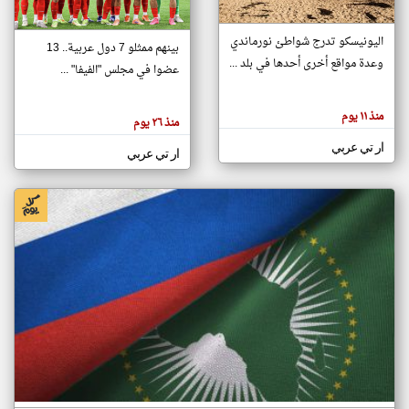
اليونيسكو تدرج شواطئ نورماندي
بينهم ممثلو 7 دول عربية.. 13
klyoum.com
وعدة مواقع أخرى أحدها في بلد ...
تغيير الدولة
عضوا في مجلس "الفيفا" ...
تعبر
مصادر الأخبار من جزر القمر
المقالات
الموجوده
اخبار جزر القمر على مدار الساعة
منذ ١١ يوم
هنا عن
منذ ٢٦ يوم
وجهة
نظر
أهم اخبار جزر القمر العاجلة والمباشرة
ار تي عربي
كاتبيها.
ار تي عربي