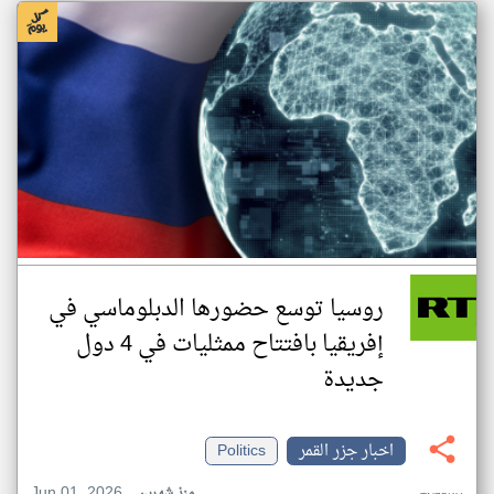
روسيا توسع حضورها الدبلوماسي في
إفريقيا بافتتاح ممثليات في 4 دول
جديدة
اخبار جزر القمر
Politics
Jun 01, 2026