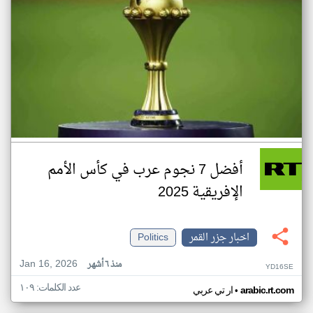
أفضل 7 نجوم عرب في كأس الأمم
الإفريقية 2025
اخبار جزر القمر
Politics
Jan 16, 2026
منذ ٦ أشهر
YD16SE
عدد الكلمات: ١٠٩
•
arabic.rt.com
ار تي عربي