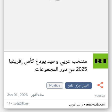
منتخب عربي وحيد يودع كأس إفريقيا
2025 من دور المجموعات
اخبار جزر القمر
Politics
Jan 01, 2026
منذ ٧ أشهر
YU55DX
عدد الكلمات: ١١٠
•
arabic.rt.com
ار تي عربي