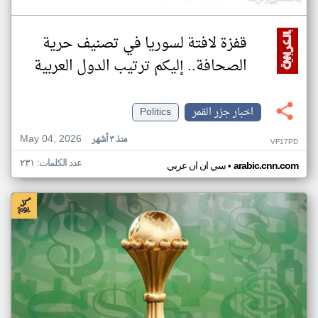
قفزة لافتة لسوريا في تصنيف حرية
الصحافة.. إليكم ترتيب الدول العربية
اخبار جزر القمر
Politics
May 04, 2026
منذ ٣ أشهر
VF17PD
عدد الكلمات: ٢٣١
•
arabic.cnn.com
سي ان ان عربي