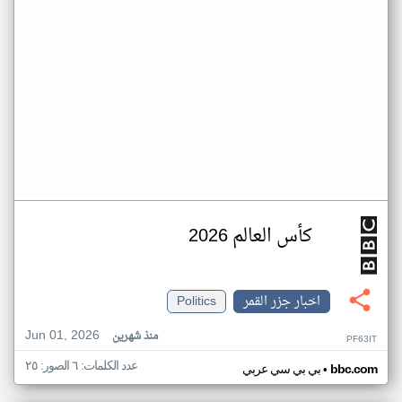
كأس العالم 2026
اخبار جزر القمر
Politics
Jun 01, 2026
منذ شهرين
PF63IT
عدد الكلمات: ٦ الصور: ٢٥
•
bbc.com
بي بي سي عربي