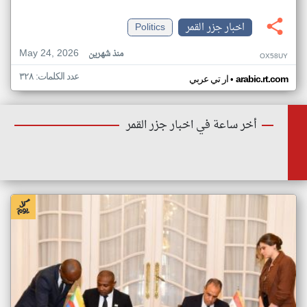
اخبار جزر القمر
Politics
May 24, 2026
منذ شهرين
OX58UY
عدد الكلمات: ٣٢٨
•
arabic.rt.com
ار تي عربي
أخر ساعة في اخبار جزر القمر