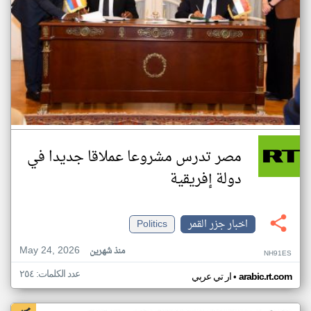
مصر تدرس مشروعا عملاقا جديدا في
دولة إفريقية
اخبار جزر القمر
Politics
May 24, 2026
منذ شهرين
NH91ES
عدد الكلمات: ٢٥٤
•
arabic.rt.com
ار تي عربي