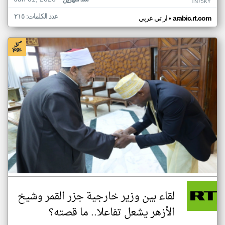
منذ شهرين
TN75KY
عدد الكلمات: ٢١٥
•
arabic.rt.com
ار تي عربي
لقاء بين وزير خارجية جزر القمر وشيخ
الأزهر يشعل تفاعلا.. ما قصته؟