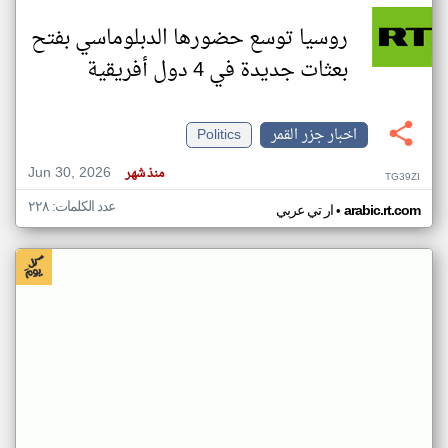
روسيا توسع حضورها الدبلوماسي بفتح
بعثات جديدة في 4 دول أفريقية
اخبار جزر القمر
Politics
Jun 30, 2026
منذ شهر
TG39ZI
عدد الكلمات: ٢٢٨
•
arabic.rt.com
ار تي عربي