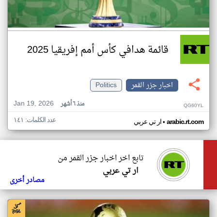
قائمة هدافي كأس أمم إفريقيا 2025
اخبار جزر القمر
Politics
Jan 19, 2026
منذ ٦ أشهر
QG60YL
عدد الكلمات: ١٤١
•
arabic.rt.com
ار تي عربي
تابع اخر اخبار جزر القمر من
ار تي عربي
مصادر أخرى