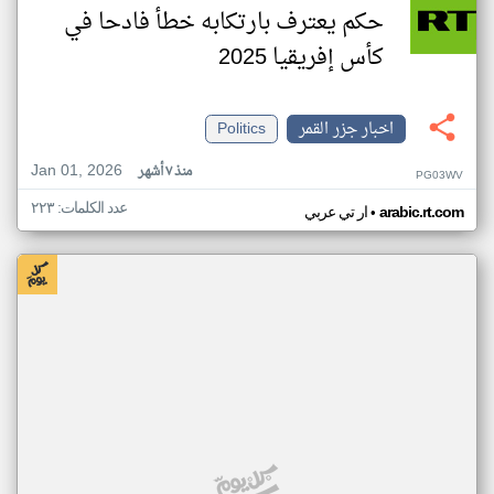
حكم يعترف بارتكابه خطأ فادحا في
كأس إفريقيا 2025
اخبار جزر القمر
Politics
Jan 01, 2026
منذ ٧ أشهر
PG03WV
عدد الكلمات: ٢٢٣
•
arabic.rt.com
ار تي عربي